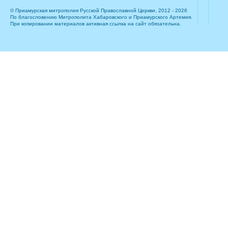
© Приамурская митрополия Русской Православной Церкви, 2012 - 2026
По благословению Митрополита Хабаровского и Приамурского Артемия.
При копировании материалов активная ссылка на сайт обязательна.