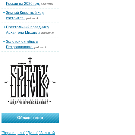
России на 2026 год.
palomnik
Зимний Крестный ход
состоится !
palomnik
Престольный праздник у
Архангела Михаила
palomnik
Золотой октябрь в
Петропавловке.
palomnik
Облако тегов
"Вера и дело"
"Душа"
"Золотой