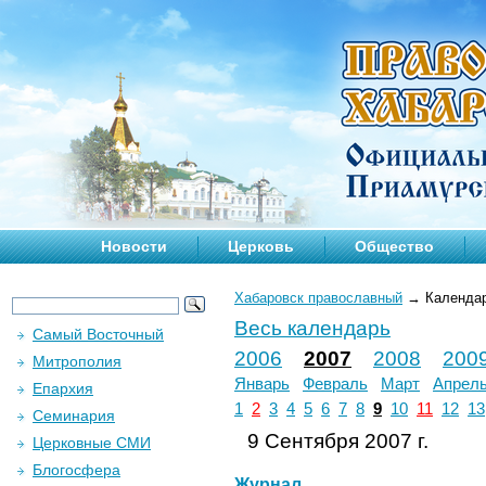
Новости
Церковь
Общество
Хабаровск православный
→
Календа
Весь календарь
Самый Восточный
2006
2007
2008
200
Митрополия
Январь
Февраль
Март
Апрел
Епархия
1
2
3
4
5
6
7
8
9
10
11
12
13
Семинария
9 Сентября 2007 г.
Церковные СМИ
Блогосфера
Журнал