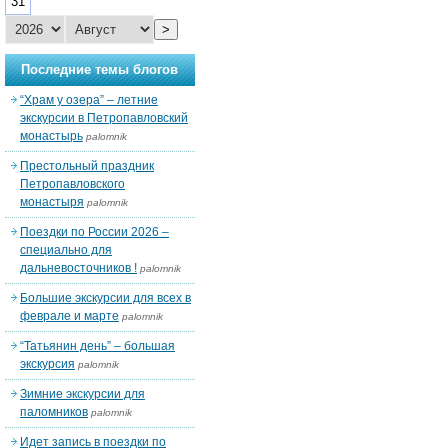
31
>
Последние темы блогов
“Храм у озера” – летние
экскурсии в Петропавловский
монастырь
palomnik
Престольный праздник
Петропавловского
монастыря
palomnik
Поездки по России 2026 –
специально для
дальневосточников !
palomnik
Большие экскурсии для всех в
феврале и марте
palomnik
“Татьянин день” – большая
экскурсия
palomnik
Зимние экскурсии для
паломников
palomnik
Идет запись в поездки по