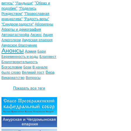
"Образ и
витязь"
"Ландыши"
подобие"
"Поделись
Рождеством"
"Православная
инициатива"
"Радость веры"
"Синдром радости"
Аборигены
Аборты и демография
Автокатастрофа
Аксиос
Акция
Алкоголизм
Амурская епархия
Амурское благочиние
Анонсы
Армия
Бари
Беременность и роды
Благовест
Благотворительность
Богословие
Брак
В начале
Вера
было слово
Великий пост
Викариатство
Вопросы
Показать все теги