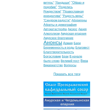
"Образ и
витязь"
"Ландыши"
подобие"
"Поделись
Рождеством"
"Православная
инициатива"
"Радость веры"
"Синдром радости"
Аборигены
Аборты и демография
Автокатастрофа
Аксиос
Акция
Алкоголизм
Амурская епархия
Амурское благочиние
Анонсы
Армия
Бари
Беременность и роды
Благовест
Благотворительность
Богословие
Брак
В начале
Вера
было слово
Великий пост
Викариатство
Вопросы
Показать все теги