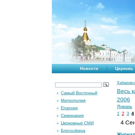
Новости
Церковь
Хабаровс
Весь 
Самый Восточный
2006
Митрополия
Январь
Епархия
1
2
3
4
Семинария
4 Сен
Церковные СМИ
Блогосфера
Журна