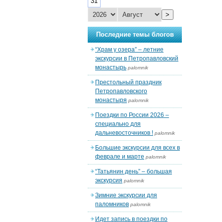
31
>
Последние темы блогов
“Храм у озера” – летние
экскурсии в Петропавловский
монастырь
palomnik
Престольный праздник
Петропавловского
монастыря
palomnik
Поездки по России 2026 –
специально для
дальневосточников !
palomnik
Большие экскурсии для всех в
феврале и марте
palomnik
“Татьянин день” – большая
экскурсия
palomnik
Зимние экскурсии для
паломников
palomnik
Идет запись в поездки по