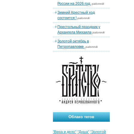
России на 2026 год.
palomnik
Зимний Крестный ход
состоится !
palomnik
Престольный праздник у
Архангела Михаила
palomnik
Золотой октябрь в
Петропавловке.
palomnik
Облако тегов
"Вера и дело"
"Душа"
"Золотой