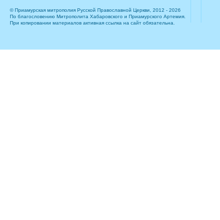
© Приамурская митрополия Русской Православной Церкви, 2012 - 2026
По благословению Митрополита Хабаровского и Приамурского Артемия.
При копировании материалов активная ссылка на сайт обязательна.