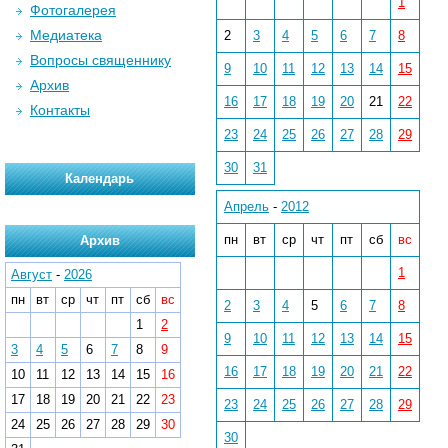
1
Фотогалерея
Медиатека
2
3
4
5
6
7
8
Вопросы священнику
9
10
11
12
13
14
15
Архив
16
17
18
19
20
21
22
Контакты
23
24
25
26
27
28
29
30
31
Календарь
Апрель
-
2012
пн
вт
ср
чт
пт
сб
вс
Архив
1
Август
-
2026
пн
вт
ср
чт
пт
сб
вс
2
3
4
5
6
7
8
1
2
9
10
11
12
13
14
15
3
4
5
6
7
8
9
16
17
18
19
20
21
22
10
11
12
13
14
15
16
17
18
19
20
21
22
23
23
24
25
26
27
28
29
24
25
26
27
28
29
30
30