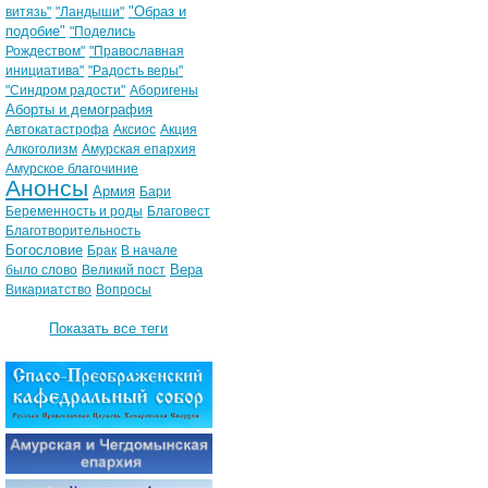
"Образ и
витязь"
"Ландыши"
подобие"
"Поделись
Рождеством"
"Православная
инициатива"
"Радость веры"
"Синдром радости"
Аборигены
Аборты и демография
Автокатастрофа
Аксиос
Акция
Алкоголизм
Амурская епархия
Амурское благочиние
Анонсы
Армия
Бари
Беременность и роды
Благовест
Благотворительность
Богословие
Брак
В начале
Вера
было слово
Великий пост
Викариатство
Вопросы
Показать все теги