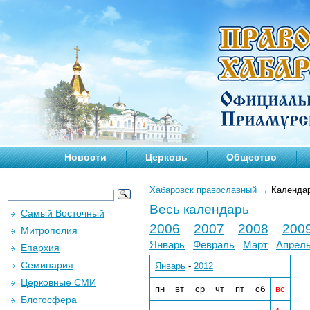
Новости
Церковь
Общество
Хабаровск православный
→
Календа
Весь календарь
Самый Восточный
2006
2007
2008
200
Митрополия
Январь
Февраль
Март
Апрел
Епархия
Семинария
Январь
-
2012
Церковные СМИ
пн
вт
ср
чт
пт
сб
вс
Блогосфера