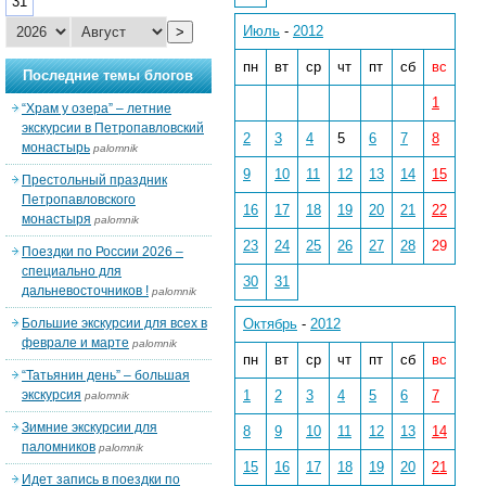
31
Июль
-
2012
>
пн
вт
ср
чт
пт
сб
вс
Последние темы блогов
1
“Храм у озера” – летние
экскурсии в Петропавловский
2
3
4
5
6
7
8
монастырь
palomnik
9
10
11
12
13
14
15
Престольный праздник
Петропавловского
16
17
18
19
20
21
22
монастыря
palomnik
23
24
25
26
27
28
29
Поездки по России 2026 –
специально для
30
31
дальневосточников !
palomnik
Большие экскурсии для всех в
Октябрь
-
2012
феврале и марте
palomnik
пн
вт
ср
чт
пт
сб
вс
“Татьянин день” – большая
экскурсия
1
2
3
4
5
6
7
palomnik
Зимние экскурсии для
8
9
10
11
12
13
14
паломников
palomnik
15
16
17
18
19
20
21
Идет запись в поездки по