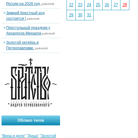
России на 2026 год.
palomnik
22
23
24
25
26
27
28
Зимний Крестный ход
29
30
31
состоится !
palomnik
Престольный праздник у
Архангела Михаила
palomnik
Золотой октябрь в
Петропавловке.
palomnik
Облако тегов
"Вера и дело"
"Душа"
"Золотой