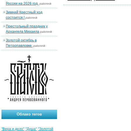
России на 2026 год.
palomnik
Зимний Крестный ход
состоится !
palomnik
Престольный праздник у
Архангела Михаила
palomnik
Золотой октябрь в
Петропавловке.
palomnik
Облако тегов
"Вера и дело"
"Душа"
"Золотой