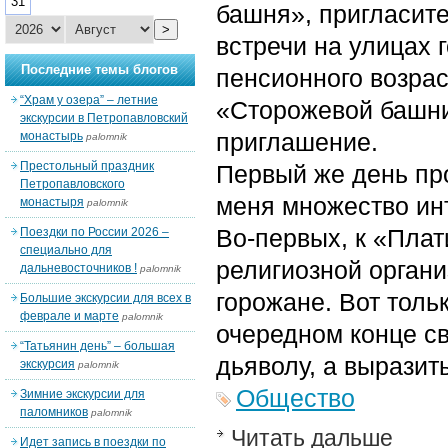
31
башня», пригласит
>
встречи на улицах
Последние темы блогов
пенсионного возра
“Храм у озера” – летние
«Сторожевой башни
экскурсии в Петропавловский
приглашение.
монастырь
palomnik
Престольный праздник
Первый же день пр
Петропавловского
меня множество ин
монастыря
palomnik
Во-первых, к «Пла
Поездки по России 2026 –
специально для
религиозной органи
дальневосточников !
palomnik
горожане. Вот толь
Большие экскурсии для всех в
феврале и марте
palomnik
очередном конце св
“Татьянин день” – большая
дьяволу, а выразить
экскурсия
palomnik
Общество
Зимние экскурсии для
паломников
palomnik
Читать дальше
Идет запись в поездки по