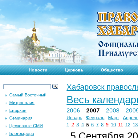
Новости
Церковь
Общество
Хабаровск правосл
Самый Восточный
Весь календар
Митрополия
2006
2007
2008
200
Епархия
Январь
Февраль
Март
Апрел
Семинария
1
2
3
4
5
6
7
8
9
10
11
12
13
Церковные СМИ
5 Сентября 200
Блогосфера