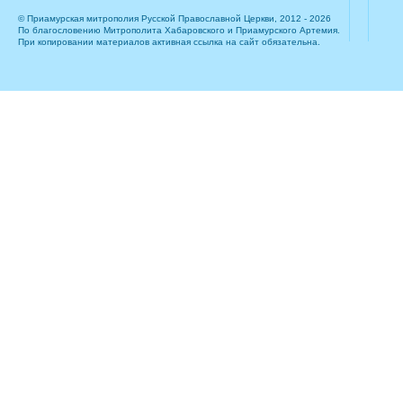
© Приамурская митрополия Русской Православной Церкви, 2012 - 2026
По благословению Митрополита Хабаровского и Приамурского Артемия.
При копировании материалов активная ссылка на сайт обязательна.