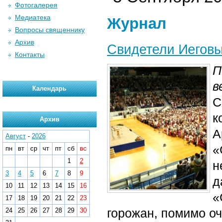
Фотогалерея
Медиатека
Журнал
Вопросы священнику
Архив
Свидетели Иегов
Контакты
П
в
Календарь
С
к
Архив
А
Август
-
2026
«
пн
вт
ср
чт
пт
сб
вс
1
2
н
3
4
5
6
7
8
9
д
10
11
12
13
14
15
16
«
17
18
19
20
21
22
23
горожан, помимо о
24
25
26
27
28
29
30