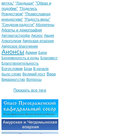
"Образ и
витязь"
"Ландыши"
подобие"
"Поделись
Рождеством"
"Православная
инициатива"
"Радость веры"
"Синдром радости"
Аборигены
Аборты и демография
Автокатастрофа
Аксиос
Акция
Алкоголизм
Амурская епархия
Амурское благочиние
Анонсы
Армия
Бари
Беременность и роды
Благовест
Благотворительность
Богословие
Брак
В начале
Вера
было слово
Великий пост
Викариатство
Вопросы
Показать все теги