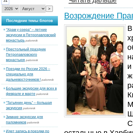
Читать дальше
31
>
Возрождение Прав
Последние темы блогов
В
“Храм у озера” – летние
экскурсии в Петропавловский
х
монастырь
palomnik
о
Престольный праздник
Петропавловского
н
монастыря
palomnik
и
Поездки по России 2026 –
ж
специально для
дальневосточников !
palomnik
р
Большие экскурсии для всех в
К
феврале и марте
palomnik
М
“Татьянин день” – большая
экскурсия
palomnik
Ш
Зимние экскурсии для
С
паломников
palomnik
остальные в Харбин
Идет запись в поездки по