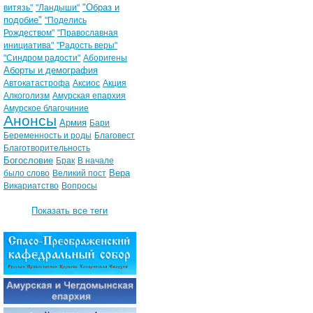
"Образ и
витязь"
"Ландыши"
подобие"
"Поделись
Рождеством"
"Православная
инициатива"
"Радость веры"
"Синдром радости"
Аборигены
Аборты и демография
Автокатастрофа
Аксиос
Акция
Алкоголизм
Амурская епархия
Амурское благочиние
Анонсы
Армия
Бари
Беременность и роды
Благовест
Благотворительность
Богословие
Брак
В начале
Вера
было слово
Великий пост
Викариатство
Вопросы
Показать все теги