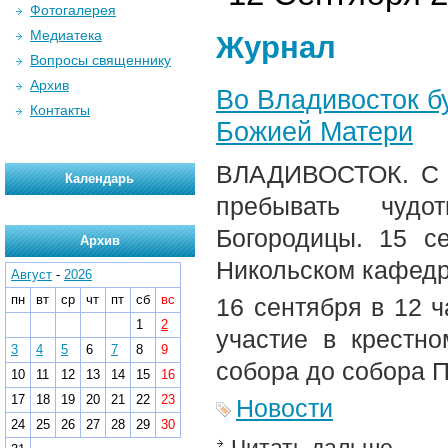
Фотогалерея
Медиатека
Журнал
Вопросы священнику
Архив
Во Владивосток б
Контакты
Божией Матери
ВЛАДИВОСТОК. С 1
Календарь
пребывать чудо
Богородицы. 15 с
Архив
Никольском кафедр
Август
-
2026
пн
вт
ср
чт
пт
сб
вс
16 сентября в 12 
1
2
участие в крестно
3
4
5
6
7
8
9
собора до собора 
10
11
12
13
14
15
16
17
18
19
20
21
22
23
Новости
24
25
26
27
28
29
30