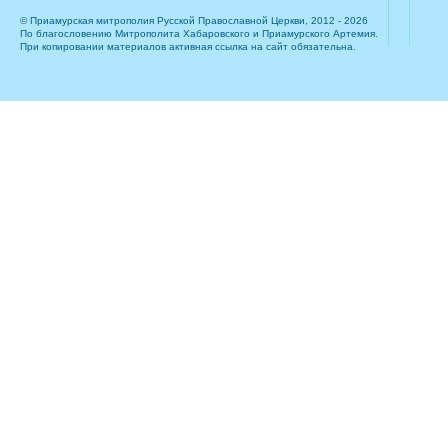
© Приамурская митрополия Русской Православной Церкви, 2012 - 2026
По благословению Митрополита Хабаровского и Приамурского Артемия.
При копировании материалов активная ссылка на сайт обязательна.