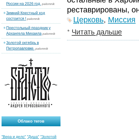
России на 2026 год.
palomnik
реставрированы, он
Зимний Крестный ход
Церковь
,
Миссия
состоится !
palomnik
Престольный праздник у
Читать дальше
Архангела Михаила
palomnik
Золотой октябрь в
Петропавловке.
palomnik
Облако тегов
"Вера и дело"
"Душа"
"Золотой