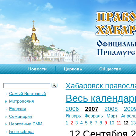
Новости
Церковь
Общество
Хабаровск правосл
Самый Восточный
Весь календар
Митрополия
2006
2007
2008
200
Епархия
Январь
Февраль
Март
Апрел
Семинария
1
2
3
4
5
6
7
8
9
10
11
12
13
Церковные СМИ
12 Сентября 2
Блогосфера