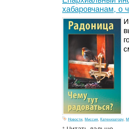
хабаровчанам, о 
И
в
г
с
Новости
,
Миссия
,
Катехизатору
,
М