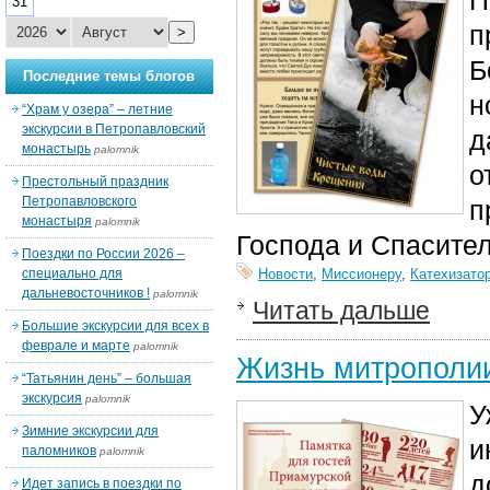
П
31
п
>
Б
Последние темы блогов
н
“Храм у озера” – летние
экскурсии в Петропавловский
д
монастырь
palomnik
о
Престольный праздник
Петропавловского
п
монастыря
palomnik
Господа и Спасите
Поездки по России 2026 –
специально для
Новости
,
Миссионеру
,
Катехизато
дальневосточников !
palomnik
Читать дальше
Большие экскурсии для всех в
феврале и марте
palomnik
Жизнь митрополии:
“Татьянин день” – большая
экскурсия
palomnik
У
Зимние экскурсии для
и
паломников
palomnik
д
Идет запись в поездки по