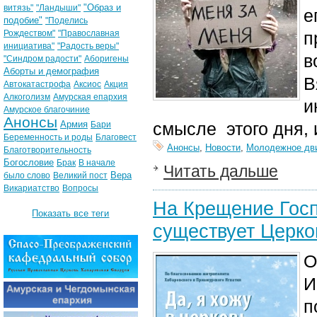
"Образ и
витязь"
"Ландыши"
е
подобие"
"Поделись
Рождеством"
"Православная
п
инициатива"
"Радость веры"
в
"Синдром радости"
Аборигены
Аборты и демография
В
Автокатастрофа
Аксиос
Акция
Алкоголизм
Амурская епархия
и
Амурское благочиние
Анонсы
Армия
смысле этого дня, 
Бари
Беременность и роды
Благовест
Анонсы
,
Новости
,
Молодежное дв
Благотворительность
Богословие
Брак
В начале
Читать дальше
Вера
было слово
Великий пост
Викариатство
Вопросы
На Крещение Госп
Показать все теги
существует Церко
О
И
п