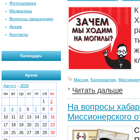
Фотогалерея
К
Медиатека
Х
Вопросы священнику
Архив
р
Контакты
т
ж
Календарь
к
Архив
Миссия
,
Катехизатору
,
Миссионер
Август
-
2026
Читать дальше
пн
вт
ср
чт
пт
сб
вс
1
2
На вопросы хабар
3
4
5
6
7
8
9
Миссионерского о
10
11
12
13
14
15
16
17
18
19
20
21
22
23
С
24
25
26
27
28
29
30