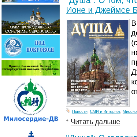
"Душа": О том, чт
Ионе и Джеймсе 
В
д
(
н
п
Д
к
о
Новости
,
СМИ и Интернет
,
Миссио
Читать дальше