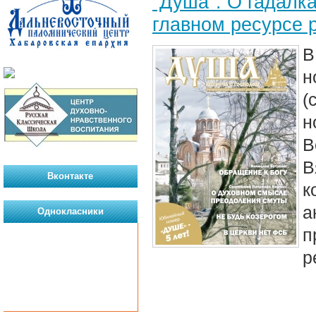
"Душа": О гадалка
главном ресурсе 
В
н
(
н
В
В
Вконтакте
к
а
Однокласники
п
р