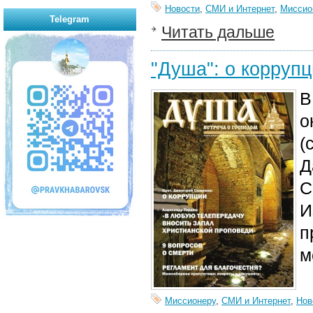
Новости
,
СМИ и Интернет
,
Миссио
Telegram
Читать дальше
"Душа": о коррупц
В
о
(
Д
С
И
п
м
Миссионеру
,
СМИ и Интернет
,
Нов