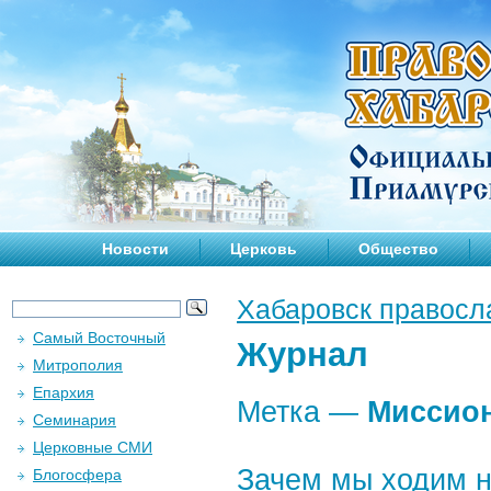
Новости
Церковь
Общество
Хабаровск правосл
Самый Восточный
Журнал
Митрополия
Епархия
Метка —
Миссио
Семинария
Церковные СМИ
Зачем мы ходим 
Блогосфера