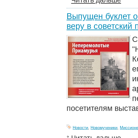
Читать дальше
Выпущен буклет о
веру в советский 
"
К
е
и
а
п
посетителям выста
Новости
,
Новомученики
,
Миссионе