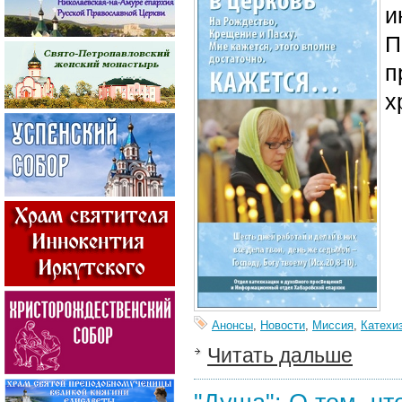
и
П
п
х
Анонсы
,
Новости
,
Миссия
,
Катехи
Читать дальше