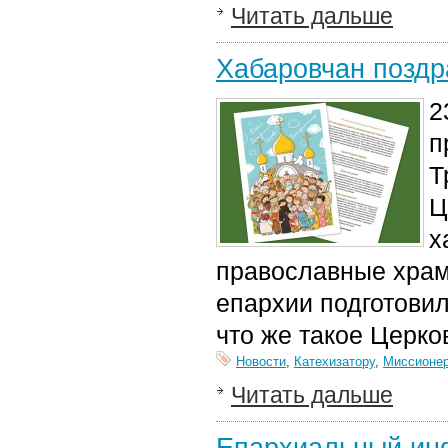
Читать дальше
Хабаровчан поздр
2
п
Т
Ц
х
православные хра
епархии подготовил
что же такое Церко
Новости
,
Катехизатору
,
Миссионе
Читать дальше
Епархиальный ин