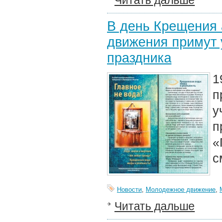
Читать дальше
В день Крещения 
движения примут 
праздника
1
п
у
п
«
с
Новости
,
Молодежное движение
,
Читать дальше