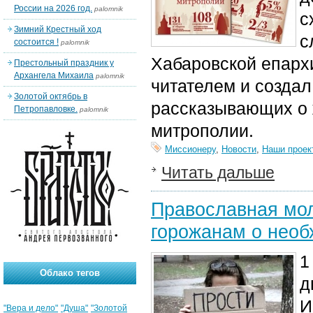
России на 2026 год.
palomnik
с
Зимний Крестный ход
с
состоится !
palomnik
Хабаровской епарх
Престольный праздник у
Архангела Михаила
palomnik
читателем и создал
Золотой октябрь в
рассказывающих о 
Петропавловке.
palomnik
митрополии.
Миссионеру
,
Новости
,
Наши проек
Читать дальше
Православная мол
горожанам о необ
1
Облако тегов
д
И
"Вера и дело"
"Душа"
"Золотой