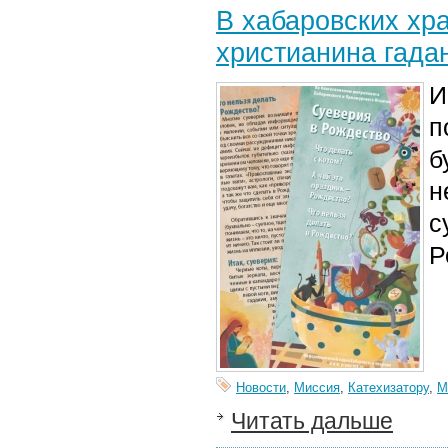
В хабаровских хр
христианина гада
И
п
б
н
с
Р
Новости
,
Миссия
,
Катехизатору
,
М
Читать дальше