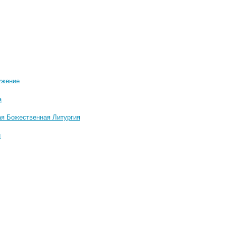
ужение
а
ая Божественная Литургия
и