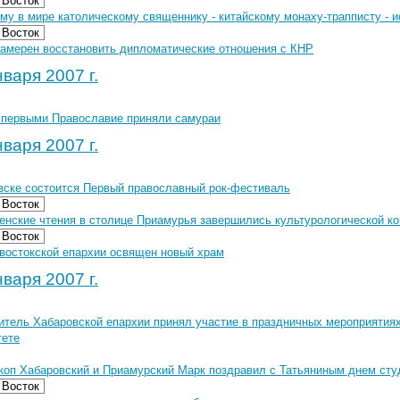
 Восток
му в мире католическому священнику - китайскому монаху-трапписту - и
 Восток
намерен восстановить дипломатические отношения с КНР
варя 2007 г.
 первыми Православие приняли самураи
варя 2007 г.
вске состоится Первый православный рок-фестиваль
 Восток
енские чтения в столице Приамурья завершились культурологической к
 Восток
востокской епархии освящен новый храм
варя 2007 г.
итель Хабаровской епархии принял участие в праздничных мероприятиях
тете
коп Хабаровский и Приамурский Марк поздравил с Татьяниным днем сту
 Восток