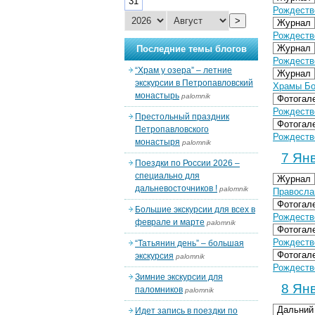
31
Рождеств
>
Журнал
Рождеств
Журнал
Последние темы блогов
Рождеств
“Храм у озера” – летние
Журнал
экскурсии в Петропавловский
Храмы Бо
монастырь
palomnik
Фотогал
Рождество
Престольный праздник
Фотогал
Петропавловского
Рождество
монастыря
palomnik
7 Янв
Поездки по России 2026 –
специально для
Журнал
дальневосточников !
palomnik
Правосла
Фотогал
Большие экскурсии для всех в
Рождество
феврале и марте
palomnik
Фотогал
Рождество
“Татьянин день” – большая
Фотогал
экскурсия
palomnik
Рождество
Зимние экскурсии для
8 Янв
паломников
palomnik
Дальний
Идет запись в поездки по