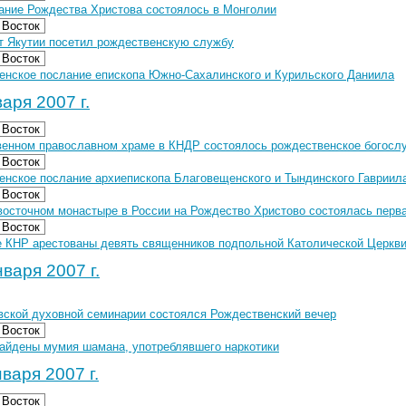
ание Рождества Христова состоялось в Монголии
 Восток
т Якутии посетил рождественскую службу
 Восток
енское послание епископа Южно-Сахалинского и Курильского Даниила
аря 2007 г.
 Восток
венном православном храме в КНДР состоялось рождественское богосл
 Восток
енское послание архиепископа Благовещенского и Тындинского Гавриил
 Восток
восточном монастыре в России на Рождество Христово состоялась перв
 Восток
е КНР арестованы девять священников подпольной Католической Церкв
варя 2007 г.
вской духовной семинарии состоялся Рождественский вечер
 Восток
найдены мумия шамана, употреблявшего наркотики
варя 2007 г.
 Восток