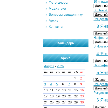
10 январ
Фотогалерея
Дальний
Медиатека
В Южно-С
Вопросы священнику
Дальний
Рождеств
Архив
3 Янв
Контакты
Дальний
На фести
Дальний
Календарь
В Иркутс
4 Янв
Архив
Дальний
На конфе
Август
-
2026
5 Янв
пн
вт
ср
чт
пт
сб
вс
1
2
Журнал
Рождеств
3
4
5
6
7
8
9
Дальний
10
11
12
13
14
15
16
Рождеств
17
18
19
20
21
22
23
6 Янв
24
25
26
27
28
29
30
Журнал