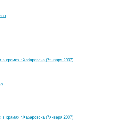
ина
 в храмах г.Хабаровска (7января 2007)
во
 в храмах г.Хабаровска (7января 2007)