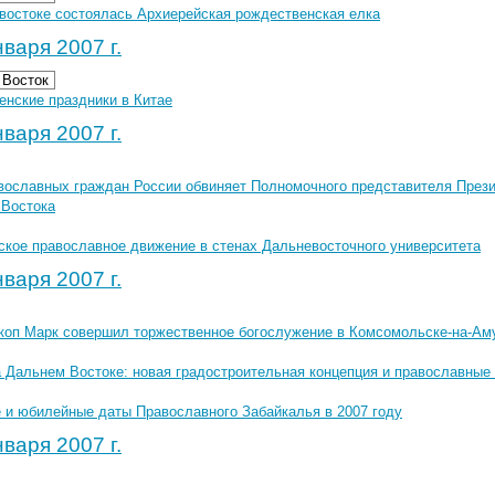
востоке состоялась Архиерейская рождественская елка
варя 2007 г.
 Восток
енские праздники в Китае
варя 2007 г.
вославных граждан России обвиняет Полномочного представителя Прези
 Востока
ское православное движение в стенах Дальневосточного университета
варя 2007 г.
коп Марк совершил торжественное богослужение в Комсомольске-на-Ам
а Дальнем Востоке: новая градостроительная концепция и православные
 и юбилейные даты Православного Забайкалья в 2007 году
варя 2007 г.