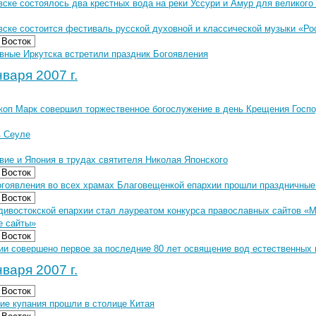
ске состоялось два крестных вода на реки Уссури и Амур для великого
ске состоится фестиваль русской духовной и классической музыки «Рос
 Восток
вные Иркутска встретили праздник Богоявления
варя 2007 г.
коп Марк совершил торжественное богослужение в день Крещения Госп
в Сеуле
вие и Япония в трудах святителя Николая Японского
 Восток
огоявления во всех храмах Благовещенкой епархии прошли праздничны
 Восток
дивостокской епархии стал лауреатом конкурса православных сайтов 
е сайты»
 Восток
ии совершено первое за последние 80 лет освящение вод естественных
варя 2007 г.
 Восток
ие купания прошли в столице Китая