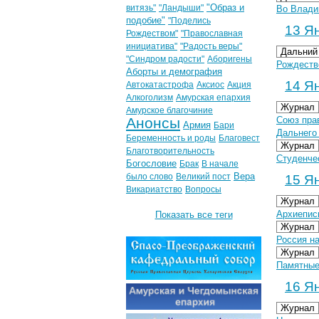
"Образ и
витязь"
"Ландыши"
Во Влади
подобие"
"Поделись
13 Ян
Рождеством"
"Православная
инициатива"
"Радость веры"
Дальний
"Синдром радости"
Аборигены
Рождеств
Аборты и демография
14 Ян
Автокатастрофа
Аксиос
Акция
Алкоголизм
Амурская епархия
Журнал
Амурское благочиние
Анонсы
Союз пра
Армия
Бари
Дальнего
Беременность и роды
Благовест
Журнал
Благотворительность
Студенче
Богословие
Брак
В начале
Вера
было слово
Великий пост
15 Ян
Викариатство
Вопросы
Журнал
Архиепис
Показать все теги
Журнал
Россия н
Журнал
Памятные
16 Ян
Журнал