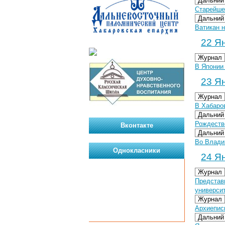
Дальний
Старейше
Дальний
Ватикан 
22 Ян
Журнал
В Японии
23 Ян
Журнал
В Хабаро
Дальний
Рождеств
Вконтакте
Дальний
Во Влади
Однокласники
24 Ян
Журнал
Представ
универси
Журнал
Архиепис
Дальний