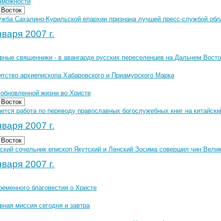
зможности
 Восток
ужба Сахалино-Курильской епархии признана лучшей пресс-службой обл
варя 2007 г.
вные священники - в авангарде русских переселенцев на Дальнем Восто
итство архиепископа Хабаровского и Приамурского Марка
 обновленной жизни во Христе
 Восток
ется работа по переводу православных богослужебных книг на китайски
варя 2007 г.
 Восток
ский сочельник епископ Якутский и Ленский Зосима совершил чин Велик
варя 2007 г.
ременного благовестия о Христе
вная миссия сегодня и завтра