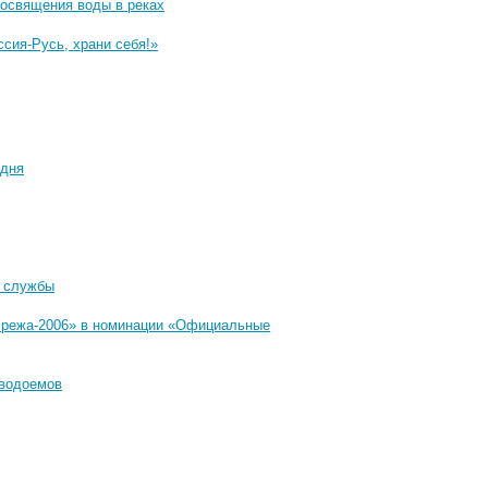
 освящения воды в реках
сия-Русь, храни себя!»
одня
е службы
«Мрежа-2006» в номинации «Официальные
 водоемов