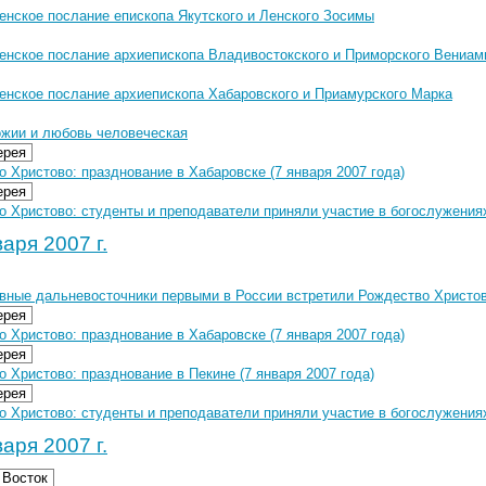
енское послание епископа Якутского и Ленского Зосимы
енское послание архиепископа Владивостокского и Приморского Вениам
енское послание архиепископа Хабаровского и Приамурского Марка
жии и любовь человеческая
ерея
 Христово: празднование в Хабаровске (7 января 2007 года)
ерея
 Христово: студенты и преподаватели приняли участие в богослужениях
аря 2007 г.
вные дальневосточники первыми в России встретили Рождество Христо
ерея
 Христово: празднование в Хабаровске (7 января 2007 года)
ерея
 Христово: празднование в Пекине (7 января 2007 года)
ерея
 Христово: студенты и преподаватели приняли участие в богослужениях
аря 2007 г.
 Восток