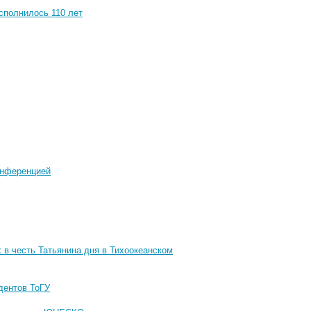
сполнилось 110 лет
онференцией
 в честь Татьянина дня в Тихоокеанском
дентов ТоГУ