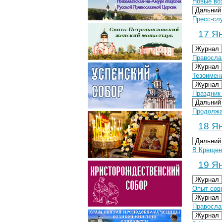
Новые во
Дальний
Пресс-сл
17 Ян
Журнал
Правосла
Журнал
Тезоимен
Журнал
Праздник
Дальний
Продолжа
18 Ян
Дальний
В Крещен
19 Ян
Журнал
Опыт сов
Журнал
Правосла
Журнал