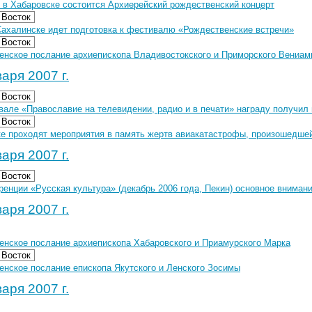
я в Хабаровске состоится Архиерейский рождественский концерт
 Восток
ахалинске идет подготовка к фестивалю «Рождественские встречи»
 Восток
енское послание архиепископа Владивостокского и Приморского Вениам
аря 2007 г.
 Восток
вале «Православие на телевидении, радио и в печати» награду получил
 Восток
ке проходят мероприятия в память жертв авиакатастрофы, произошедшей
аря 2007 г.
 Восток
ренции «Русская культура» (декабрь 2006 года, Пекин) основное внима
аря 2007 г.
енское послание архиепископа Хабаровского и Приамурского Марка
 Восток
енское послание епископа Якутского и Ленского Зосимы
аря 2007 г.