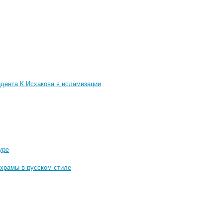
дента К.Исхакова в исламизации
уре
 храмы в русском стиле