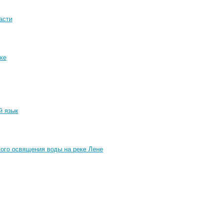
асти
ке
й язык
ого освящения воды на реке Лене