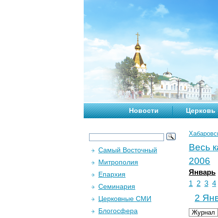
Новости
Церковь
Хабаровс
Весь 
Самый Восточный
2006
Митрополия
Январь
Епархия
1
2
3
4
Семинария
2 Янв
Церковные СМИ
Блогосфера
Журнал