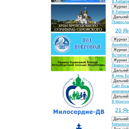
В Хабаров
Журнал
В Хабаров
Дальний
Правосла
20 Ян
Журнал
Архиепис
Журнал
Встречи 
Журнал
Правосла
Дальний
В день Б
Дальний
Сайт Вла
церковны
Дальний
В Монгол
21 Ян
Дальний
Крещенск