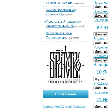
Празднов
России на 2026 год.
palomnik
Дальний
Зимний Крестный ход
Президен
состоится !
palomnik
Дальний
Рождеств
Престольный праздник у
Архангела Михаила
9 Янв
palomnik
Золотой октябрь в
Дальний
Петропавловке.
palomnik
В единст
Дальний
Рождеств
Дальний
В самом 
Дальний
На север
10 Ян
Журнал
В Хабаро
Дальний
В Китае 
Облако тегов
11 Ян
"Вера и дело"
"Душа"
"Золотой
Дальний