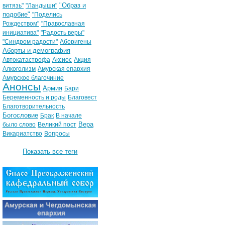
"Образ и
витязь"
"Ландыши"
подобие"
"Поделись
Рождеством"
"Православная
инициатива"
"Радость веры"
"Синдром радости"
Аборигены
Аборты и демография
Автокатастрофа
Аксиос
Акция
Алкоголизм
Амурская епархия
Амурское благочиние
Анонсы
Армия
Бари
Беременность и роды
Благовест
Благотворительность
Богословие
Брак
В начале
Вера
было слово
Великий пост
Викариатство
Вопросы
Показать все теги