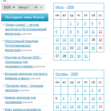
31
Июль
-
2009
>
пн
вт
ср
чт
пт
сб
вс
Последние темы блогов
1
2
3
4
5
“Храм у озера” – летние
экскурсии в Петропавловский
6
7
8
9
10
11
12
монастырь
palomnik
13
14
15
16
17
18
19
Престольный праздник
Петропавловского
20
21
22
23
24
25
26
монастыря
palomnik
27
28
29
30
31
Поездки по России 2026 –
специально для
дальневосточников !
palomnik
Большие экскурсии для всех в
Октябрь
-
2009
феврале и марте
palomnik
пн
вт
ср
чт
пт
сб
вс
“Татьянин день” – большая
экскурсия
1
2
3
4
palomnik
Зимние экскурсии для
5
6
7
8
9
10
11
паломников
palomnik
12
13
14
15
16
17
18
Идет запись в поездки по