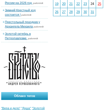
России на 2026 год.
palomnik
19
20
21
22
23
24
25
Зимний Крестный ход
26
27
28
29
30
31
состоится !
palomnik
Престольный праздник у
Архангела Михаила
palomnik
Золотой октябрь в
Петропавловке.
palomnik
Облако тегов
"Вера и дело"
"Душа"
"Золотой