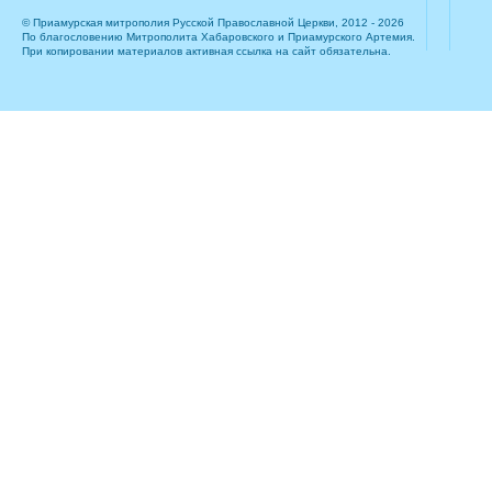
© Приамурская митрополия Русской Православной Церкви, 2012 - 2026
По благословению Митрополита Хабаровского и Приамурского Артемия.
При копировании материалов активная ссылка на сайт обязательна.