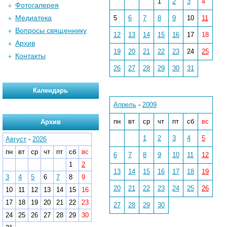
1
2
3
4
Фотогалерея
Медиатека
5
6
7
8
9
10
11
Вопросы священнику
12
13
14
15
16
17
18
Архив
19
20
21
22
23
24
25
Контакты
26
27
28
29
30
31
Календарь
Апрель
-
2009
пн
вт
ср
чт
пт
сб
вс
Архив
1
2
3
4
5
Август
-
2026
пн
вт
ср
чт
пт
сб
вс
6
7
8
9
10
11
12
1
2
13
14
15
16
17
18
19
3
4
5
6
7
8
9
20
21
22
23
24
25
26
10
11
12
13
14
15
16
17
18
19
20
21
22
23
27
28
29
30
24
25
26
27
28
29
30