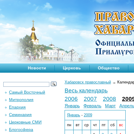
Новости
Церковь
Общество
Хабаровск православный
→
Календа
Весь календарь
Самый Восточный
2006
2007
2008
200
Митрополия
Январь
Февраль
Март
Апрел
Епархия
Семинария
Январь
-
2009
Церковные СМИ
пн
вт
ср
чт
пт
сб
вс
Блогосфера