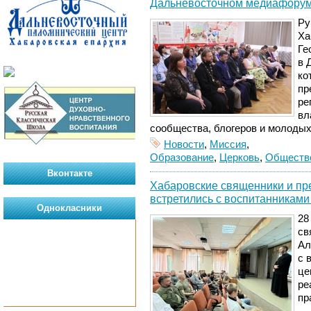
Дальневосточном медиафору
Ру
Ха
Ге
в 
ко
пр
ре
вл
сообщества, блогеров и молоды
Новости
,
Миссия
,
Образование
,
Церковь
,
Обществ
Вконтакте
Хабаровские священники и пр
встретились с воспитанниками
Однокласники
28
св
Ал
с 
це
ре
пр