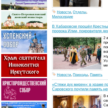
Новости
,
Отделы
,
Милосердие
В Хабаровске прошёл Крестный
пророка Илии, покровителя де
2 
пр
по
во
хо
Ус
ме
Новости
,
Приходы
,
Память
«Стяжи дух мирен»: в храме 
Саровского почтили память не
В 
св
Са