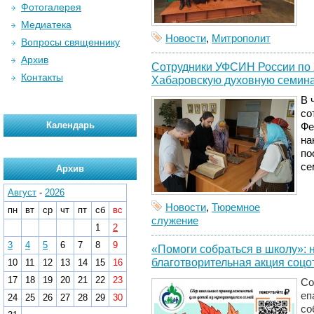
Фотогалерея
Медиатека
Новости
,
Митрополит
Вопросы священнику
Архив
Сотрудники УФСИН России по 
Контакты
Хабаровскую духовную семин
В 
со
Календарь
Фе
на
по
се
Архив
Август
-
2026
Новости
,
Тюремное
пн
вт
ср
чт
пт
сб
вс
служение
1
2
3
4
5
6
7
8
9
«Помоги собраться в школу»: 
благотворительная акция соцо
10
11
12
13
14
15
16
17
18
19
20
21
22
23
Со
еп
24
25
26
27
28
29
30
со