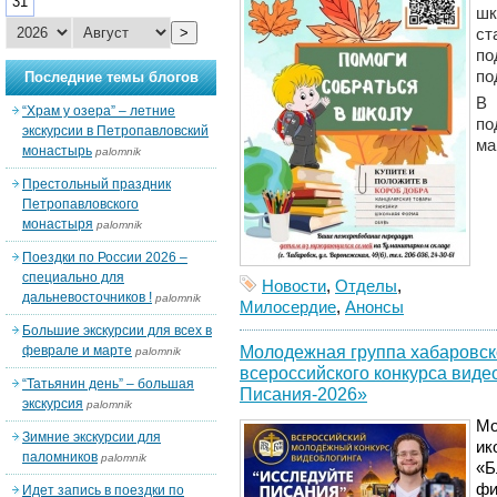
31
ш
>
ст
по
по
Последние темы блогов
В
“Храм у озера” – летние
п
экскурсии в Петропавловский
ма
монастырь
palomnik
Престольный праздник
Петропавловского
монастыря
palomnik
Поездки по России 2026 –
специально для
Новости
,
Отделы
,
дальневосточников !
palomnik
Милосердие
,
Анонсы
Большие экскурсии для всех в
Молодежная группа хабаровск
феврале и марте
palomnik
всероссийского конкурса виде
“Татьянин день” – большая
Писания-2026»
экскурсия
palomnik
Мо
Зимние экскурсии для
ик
паломников
palomnik
«Б
фи
Идет запись в поездки по