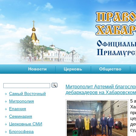
Новости
Церковь
Общество
Митрополит Артемий благослов
дебаркадеров на Хабаровском
Самый Восточный
Митрополия
5 
Ха
Епархия
пр
Семинария
це
Церковные СМИ
де
су
Блогосфера