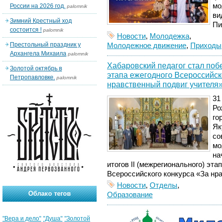
мо
России на 2026 год.
palomnik
ви
Зимний Крестный ход
Пи
состоится !
palomnik
Новости
,
Молодежка
,
Престольный праздник у
Молодежное движение
,
Приходы
Архангела Михаила
palomnik
Хабаровский педагог стал по
Золотой октябрь в
этапа ежегодного Всероссийск
Петропавловке.
palomnik
нравственный подвиг учителя
31
Ро
го
Як
со
мо
на
итогов II (межрегионального) эта
Всероссийского конкурса «За нр
Новости
,
Отделы
,
Облако тегов
Образование
"Вера и дело"
"Душа"
"Золотой