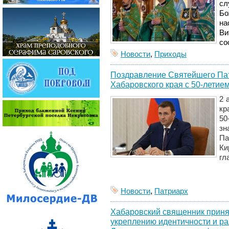
сл
Бо
на
Ви
со
Новости
,
Приходы
Поздравление Святейшего Пат
Хабаровского края с 50-летие
2 
кр
50
зн
Па
Ки
гл
Новости
,
Патриарх
Хабаровский священник принял
укреплению идентичности и ра