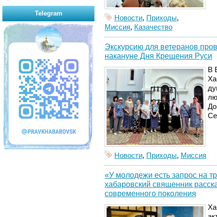
Telegram
Новости
,
Приходы
,
Миссия
,
Казачество
Экскурсию для ветеранов про
накануне Дня Крещения Руси
В 
Ха
ду
лю
До
Се
Новости
,
Приходы
,
Миссия
«У молодежи есть запрос на т
хабаровский священник расска
современного поколения
Ха
ак