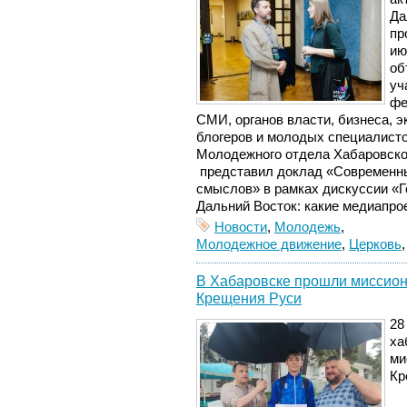
Да
пр
ию
об
уч
фе
СМИ, органов власти, бизнеса, э
блогеров и молодых специалист
Молодежного отдела Хабаровско
представил доклад «Современн
смыслов» в рамках
ди
скуссии «Г
Дальний Восток: какие медиапро
Новости
,
Молодежь
,
Молодежное движение
,
Церковь
В Хабаровске прошли миссион
Крещения Руси
28
ха
ми
Кр