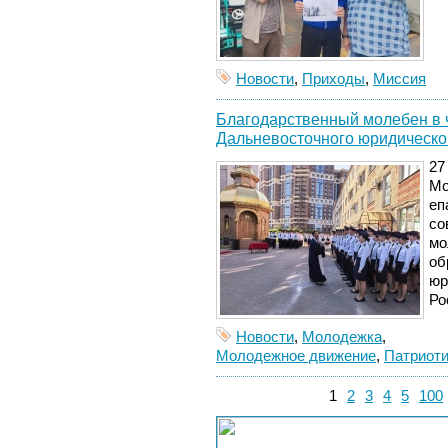
Новости
,
Приходы
,
Миссия
Благодарственный молебен в ч
Дальневосточного юридическо
27
Мо
еп
со
мо
об
юр
Ро
Новости
,
Молодежка
,
Молодежное движение
,
Патриот
1
2
3
4
5
100