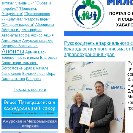
"Образ и
витязь"
"Ландыши"
подобие"
"Поделись
Рождеством"
"Православная
инициатива"
"Радость веры"
"Синдром радости"
Аборигены
Аборты и демография
Автокатастрофа
Аксиос
Акция
Алкоголизм
Амурская епархия
Руководитель епархиального с
Амурское благочиние
Благодарственного письма от
Анонсы
Армия
Бари
здравоохранения края
Беременность и роды
Благовест
Ру
Благотворительность
Богословие
Брак
В начале
це
Вера
было слово
Великий пост
со
Викариатство
Вопросы
Ха
Ни
Показать все теги
Бл
Ми
кр
гр