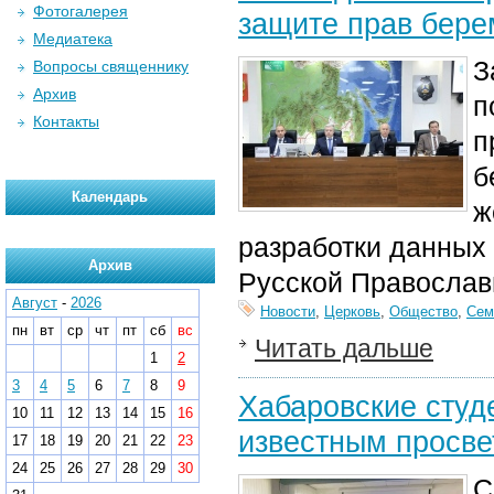
Фотогалерея
защите прав бер
Медиатека
З
Вопросы священнику
Архив
п
Контакты
п
б
Календарь
ж
разработки данных
Архив
Русской Православ
Август
-
2026
Новости
,
Церковь
,
Общество
,
Сем
пн
вт
ср
чт
пт
сб
вс
Читать дальше
1
2
3
4
5
6
7
8
9
Хабаровские студ
10
11
12
13
14
15
16
известным просве
17
18
19
20
21
22
23
24
25
26
27
28
29
30
С