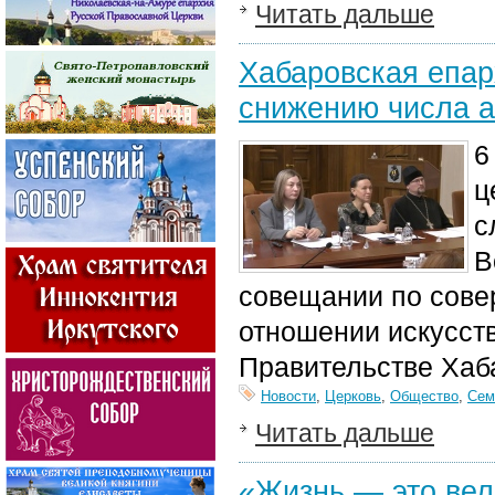
Читать дальше
Хабаровская епар
снижению числа а
6
ц
с
В
совещании по сове
отношении искусст
Правительстве Хаба
Новости
,
Церковь
,
Общество
,
Сем
Читать дальше
«Жизнь — это вел