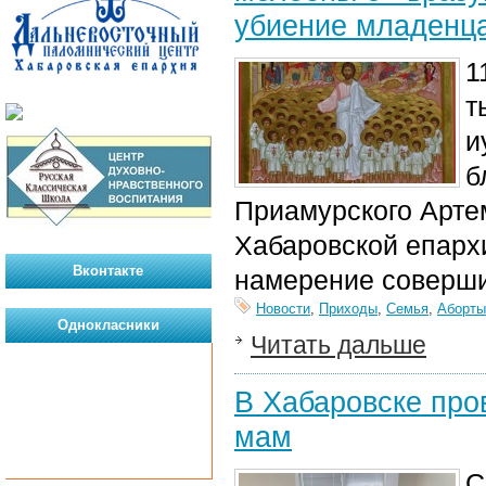
убиение младенца
1
т
и
б
Приамурского Арте
Хабаровской епарх
Вконтакте
намерение совершит
Новости
,
Приходы
,
Семья
,
Аборты
Однокласники
Читать дальше
В Хабаровске про
мам
С