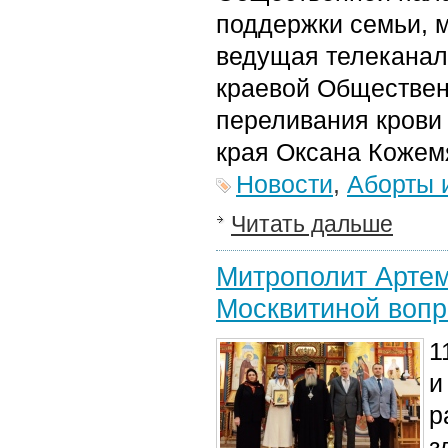
поддержки семьи, 
ведущая телекана
краевой Обществен
переливания крови
края
Оксана Кожем
Новости
,
Аборты 
Читать дальше
Митрополит Артем
Москвитиной вопр
1
и
р
з