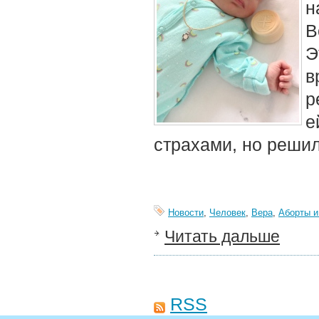
н
В
Э
в
р
е
страхами, но решил
Новости
,
Человек
,
Вера
,
Аборты и
Читать дальше
RSS