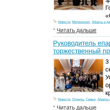
Г
«
Новости
,
Митрополит
,
Аборты и д
Читать дальше
Руководитель епа
торжественный п
3
с
У
о
к
Новости
,
Отделы
,
Семья
,
Аборты 
Читать дальше