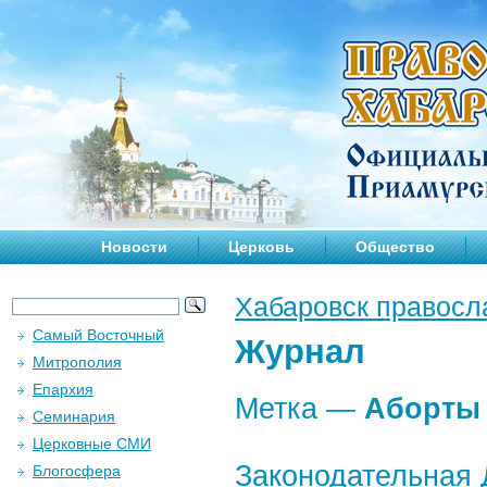
Новости
Церковь
Общество
Хабаровск правосл
Самый Восточный
Журнал
Митрополия
Епархия
Метка —
Аборты
Семинария
Церковные СМИ
Законодательная 
Блогосфера