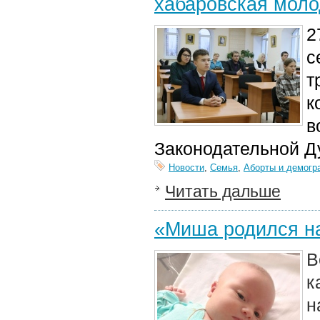
хабаровская моло
2
с
т
к
в
Законодательной Д
Новости
,
Семья
,
Аборты и демогр
Читать дальше
«Миша родился на
В
к
н