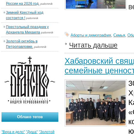
России на 2026 год.
palomnik
в
Зимний Крестный ход
состоится !
palomnik
Престольный праздник у
Архангела Михаила
palomnik
Аборты и демография
,
Семья
,
Об
Золотой октябрь в
Читать дальше
Петропавловке.
palomnik
Хабаровский свящ
семейные ценнос
3
Х
К
«
Облако тегов
к
ю
"Вера и дело"
"Душа"
"Золотой