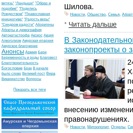
"Образ и
витязь"
"Ландыши"
Шилова.
подобие"
"Поделись
Рождеством"
"Православная
Новости
,
Общество
,
Семья
,
Аборт
инициатива"
"Радость веры"
Читать дальше
"Синдром радости"
Аборигены
Аборты и демография
Автокатастрофа
Аксиос
Акция
В Законодательно
Алкоголизм
Амурская епархия
Амурское благочиние
законопроекты о 
Анонсы
Армия
Бари
Беременность и роды
Благовест
2
Благотворительность
Богословие
Брак
В начале
Х
Вера
было слово
Великий пост
Викариатство
Вопросы
п
р
Показать все теги
и
внесению изменени
правонарушениях.
Новости
,
Митрополит
,
Отделы
,
Се