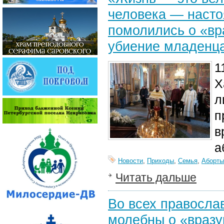
человека — насто
помолились о «в
убиение младенца
1
Х
л
п
в
а
Новости
,
Приходы
,
Семья
,
Аборты
Читать дальше
Во всех правосла
молебны о «враз