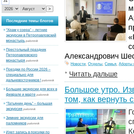
31
м
>
А
Последние темы блогов
п
“Храм у озера” – летние
«
экскурсии в Петропавловский
монастырь
palomnik
с
Престольный праздник
Александрович Шес
Петропавловского
монастыря
palomnik
Новости
,
Отделы
,
Семья
,
Аборты 
Поездки по России 2026 –
Читать дальше
специально для
дальневосточников !
palomnik
Большое утро. Из
Большие экскурсии для всех в
феврале и марте
palomnik
том, как вернуть
“Татьянин день” – большая
экскурсия
palomnik
Г
Зимние экскурсии для
с
паломников
palomnik
К
Идет запись в поездки по