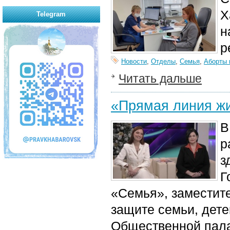
Х
Telegram
н
р
Новости
,
Отделы
,
Семья
,
Аборты 
Читать дальше
«Прямая линия жи
В
р
з
Г
«Семья», заместит
защите семьи, дет
Общественной пала