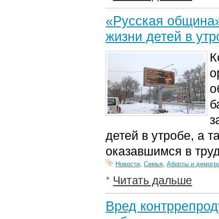
«Русская община»
жизни детей в утр
К
о
о
б
з
детей в утробе, а
оказавшимся в тру
Новости
,
Семья
,
Аборты и демогр
Читать дальше
Вред контррепрод