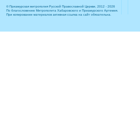
© Приамурская митрополия Русской Православной Церкви, 2012 - 2026
По благословению Митрополита Хабаровского и Приамурского Артемия.
При копировании материалов активная ссылка на сайт обязательна.