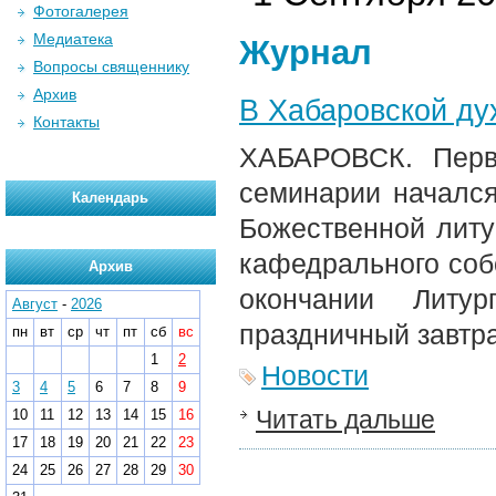
Фотогалерея
Медиатека
Журнал
Вопросы священнику
Архив
В Хабаровской ду
Контакты
ХАБАРОВСК. Перв
семинарии началс
Календарь
Божественной литу
кафедрального собо
Архив
окончании Литу
Август
-
2026
праздничный завтра
пн
вт
ср
чт
пт
сб
вс
1
2
Новости
3
4
5
6
7
8
9
Читать дальше
10
11
12
13
14
15
16
17
18
19
20
21
22
23
24
25
26
27
28
29
30