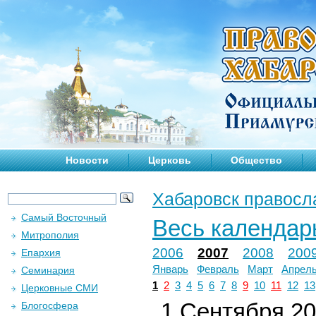
Новости
Церковь
Общество
Хабаровск правосл
Самый Восточный
Весь календар
Митрополия
2006
2007
2008
200
Епархия
Январь
Февраль
Март
Апрел
Семинария
1
2
3
4
5
6
7
8
9
10
11
12
13
Церковные СМИ
1 Сентября 200
Блогосфера