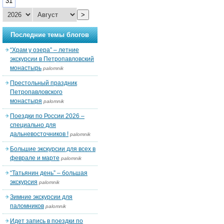
31
>
Последние темы блогов
“Храм у озера” – летние
экскурсии в Петропавловский
монастырь
palomnik
Престольный праздник
Петропавловского
монастыря
palomnik
Поездки по России 2026 –
специально для
дальневосточников !
palomnik
Большие экскурсии для всех в
феврале и марте
palomnik
“Татьянин день” – большая
экскурсия
palomnik
Зимние экскурсии для
паломников
palomnik
Идет запись в поездки по