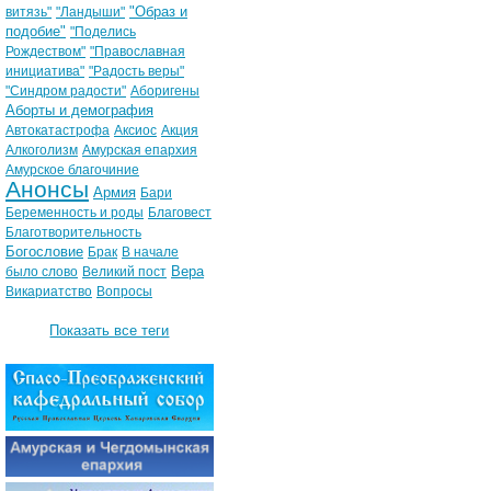
"Образ и
витязь"
"Ландыши"
подобие"
"Поделись
Рождеством"
"Православная
инициатива"
"Радость веры"
"Синдром радости"
Аборигены
Аборты и демография
Автокатастрофа
Аксиос
Акция
Алкоголизм
Амурская епархия
Амурское благочиние
Анонсы
Армия
Бари
Беременность и роды
Благовест
Благотворительность
Богословие
Брак
В начале
Вера
было слово
Великий пост
Викариатство
Вопросы
Показать все теги