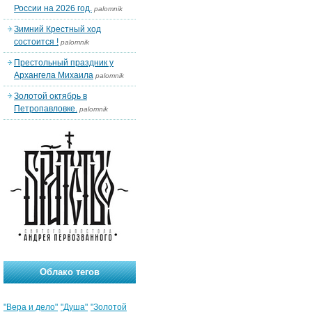
России на 2026 год.
palomnik
Зимний Крестный ход
состоится !
palomnik
Престольный праздник у
Архангела Михаила
palomnik
Золотой октябрь в
Петропавловке.
palomnik
Облако тегов
"Вера и дело"
"Душа"
"Золотой