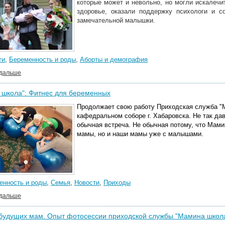
которые может и невольно, но могли искалечи
здоровье, оказали поддержку психологи и с
замечательной малышки.
ти
,
Беременность и роды
,
Аборты и демография
 дальше
 школа": Фитнес для беременных
Продолжает свою работу Приходская служба "
кафедральном соборе г. Хабаровска. Не так да
обычная встреча. Не обычная потому, что Мам
мамы, но и наши мамы уже с малышами.
енность и роды
,
Семья
,
Новости
,
Приходы
 дальше
будущих мам. Опыт фотосессии приходской службы "Мамина школа