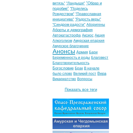
"Образ и
витязь"
"Ландыши"
подобие"
"Поделись
Рождеством"
"Православная
инициатива"
"Радость веры"
"Синдром радости"
Аборигены
Аборты и демография
Автокатастрофа
Аксиос
Акция
Алкоголизм
Амурская епархия
Амурское благочиние
Анонсы
Армия
Бари
Беременность и роды
Благовест
Благотворительность
Богословие
Брак
В начале
Вера
было слово
Великий пост
Викариатство
Вопросы
Показать все теги