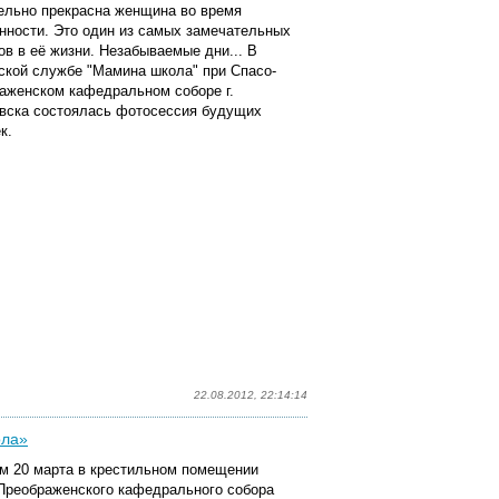
ельно прекрасна женщина во время
нности. Это один из самых замечательных
ов в её жизни. Незабываемые дни... В
ской службе "Мамина школа" при Спасо-
аженском кафедральном соборе г.
вска состоялась фотосессия будущих
к.
22.08.2012, 22:14:14
ола»
м 20 марта в крестильном помещении
Преображенского кафедрального собора