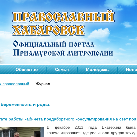
Общество
Семья
Молодежь
Ново
к православный
→
Журнал
л
—
Беременность и роды
.
тате работы кабинета предабортного консультирования на свет по
В декабре 2013 года Екатерина была 
консультирования, где услышала другую точку 