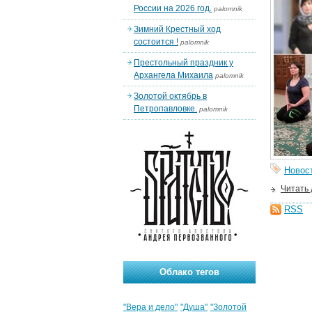
России на 2026 год.
palomnik
Зимний Крестный ход
состоится !
palomnik
Престольный праздник у
Архангела Михаила
palomnik
Золотой октябрь в
Петропавловке.
palomnik
Новос
Читать
RSS
Облако тегов
"Вера и дело"
"Душа"
"Золотой