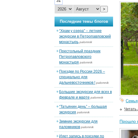
31
>
Последние темы блогов
“Храм у озера” – летние
экскурсии в Петропавловский
монастырь
palomnik
Престольный праздник
Петропавловского
монастыря
palomnik
Поездки по России 2026 –
специально для
дальневосточников !
palomnik
Большие экскурсии для всех в
феврале и марте
palomnik
Семья
“Татьянин день” – большая
Читать
экскурсия
palomnik
Прошло 
Зимние экскурсии для
паломников
palomnik
Идет запись в поездки по