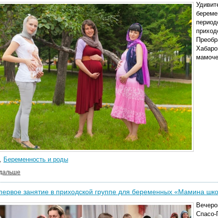
Удивит
береме
период
приход
Преобр
Хабаро
мамоче
,
Беременность и роды
 дальше
первое занятие в приходской группе для беременных «Мамина шк
Вечеро
Спасо-