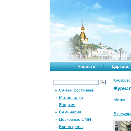
Новости
Церковь
Хабаровс
Журна
Самый Восточный
Митрополия
Метка 
Епархия
Семинария
В резуль
Церковные СМИ
Блогосфера