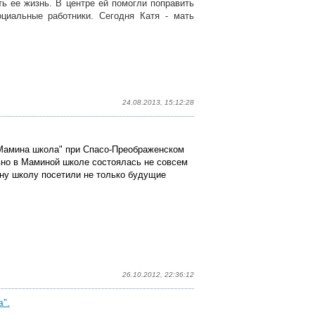
ть ее жизнь. В центре ей помогли поправить
оциальные работники. Сегодня Катя - мать
24.08.2013, 15:12:28
Мамина школа" при Спасо-Преображенском
вно в Маминой школе состоялась не совсем
ину школу посетили не только будущие
26.10.2012, 22:36:12
".