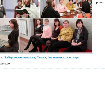
прошло
ти
,
Хабаровская епархия
,
Семья
,
Беременность и роды
 дальше