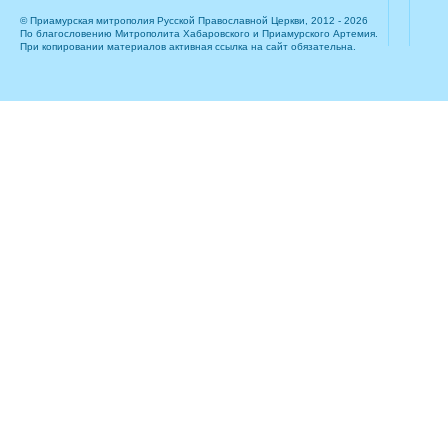
© Приамурская митрополия Русской Православной Церкви, 2012 - 2026
По благословению Митрополита Хабаровского и Приамурского Артемия.
При копировании материалов активная ссылка на сайт обязательна.