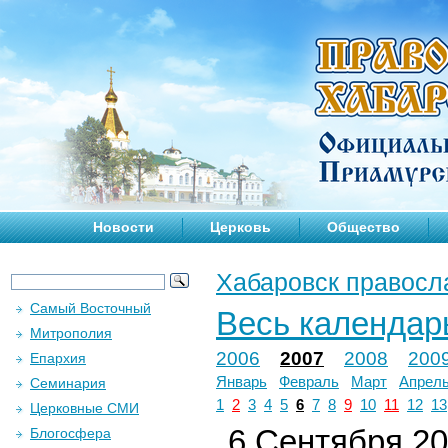
Новости
Церковь
Общество
Хабаровск правосл
Самый Восточный
Весь календар
Митрополия
2006
2007
2008
200
Епархия
Январь
Февраль
Март
Апрел
Семинария
1
2
3
4
5
6
7
8
9
10
11
12
13
Церковные СМИ
6 Сентября 200
Блогосфера