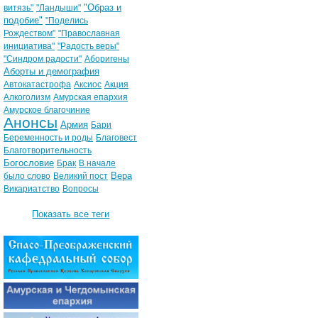
"Образ и
витязь"
"Ландыши"
подобие"
"Поделись
Рождеством"
"Православная
инициатива"
"Радость веры"
"Синдром радости"
Аборигены
Аборты и демография
Автокатастрофа
Аксиос
Акция
Алкоголизм
Амурская епархия
Амурское благочиние
Анонсы
Армия
Бари
Беременность и роды
Благовест
Благотворительность
Богословие
Брак
В начале
Вера
было слово
Великий пост
Викариатство
Вопросы
Показать все теги