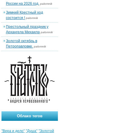
России на 2026 год.
palomnik
Зимний Крестный ход
состоится !
palomnik
Престольный праздник у
Архангела Михаила
palomnik
Золотой октябрь в
Петропавловке.
palomnik
Облако тегов
"Вера и дело"
"Душа"
"Золотой