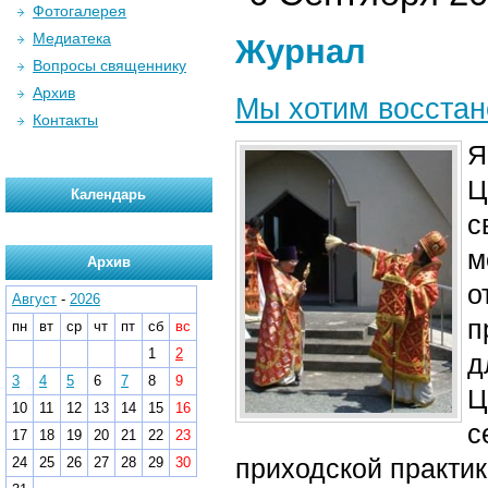
Фотогалерея
Медиатека
Журнал
Вопросы священнику
Архив
Мы хотим восстан
Контакты
Я
Ц
Календарь
с
м
Архив
о
Август
-
2026
п
пн
вт
ср
чт
пт
сб
вс
1
2
д
3
4
5
6
7
8
9
Ц
10
11
12
13
14
15
16
с
17
18
19
20
21
22
23
приходской практик
24
25
26
27
28
29
30