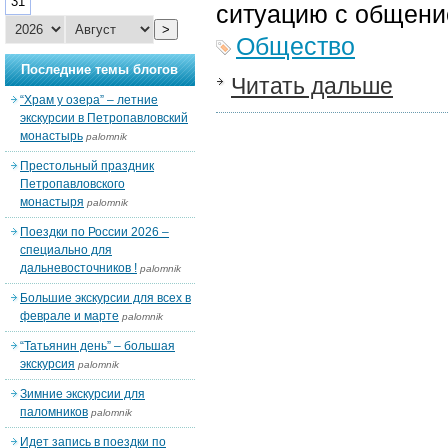
31
ситуацию с обще
>
Общество
Последние темы блогов
Читать дальше
“Храм у озера” – летние
экскурсии в Петропавловский
монастырь
palomnik
Престольный праздник
Петропавловского
монастыря
palomnik
Поездки по России 2026 –
специально для
дальневосточников !
palomnik
Большие экскурсии для всех в
феврале и марте
palomnik
“Татьянин день” – большая
экскурсия
palomnik
Зимние экскурсии для
паломников
palomnik
Идет запись в поездки по