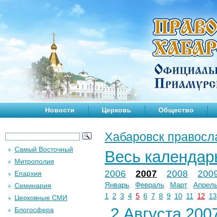
Новости
Церковь
Общество
Хабаровск правосл
Самый Восточный
Весь календар
Митрополия
2006
2007
2008
200
Епархия
Январь
Февраль
Март
Апрел
Семинария
1
2
3
4
5
6
7
8
9
10
11
12
13
Церковные СМИ
2 Августа 2007
Блогосфера