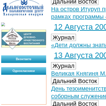
Дальний Восток
На остров Итуруп п
рамках программы
12 Августа 200
Журнал
«Дети должны знать
13 Августа 200
Вконтакте
Журнал
Однокласники
Великая Княгиня М
Дальний Восток
День тезоименитст
соборным служение
Дальний Восток