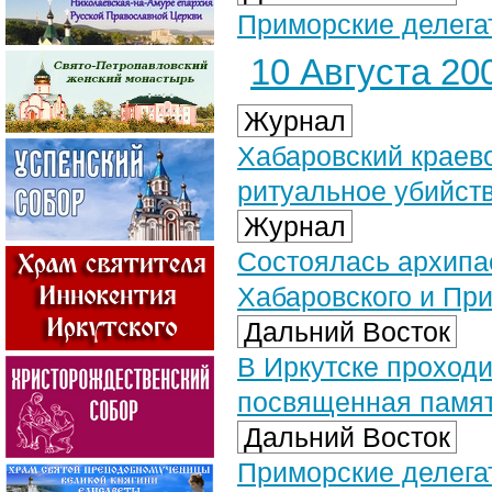
Приморские делега
10 Августа 200
Журнал
Хабаровский краев
ритуальное убийст
Журнал
Состоялась архипа
Хабаровского и При
Дальний Восток
В Иркутске проход
посвященная памят
Дальний Восток
Приморские делега