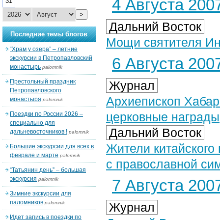
4 Августа 2007
31
>
Дальний Восток
Последние темы блогов
Мощи святителя Ин
“Храм у озера” – летние
экскурсии в Петропавловский
6 Августа 2007
монастырь
palomnik
Престольный праздник
Журнал
Петропавловского
Архиепископ Хабар
монастыря
palomnik
церковные награды
Поездки по России 2026 –
специально для
Дальний Восток
дальневосточников !
palomnik
Жители китайского 
Большие экскурсии для всех в
феврале и марте
palomnik
с православной си
“Татьянин день” – большая
экскурсия
palomnik
7 Августа 2007
Зимние экскурсии для
паломников
palomnik
Журнал
Идет запись в поездки по