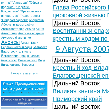
"Образ и
витязь"
"Ландыши"
Глава Российского
подобие"
"Поделись
Рождеством"
"Православная
церковной жизнью
инициатива"
"Радость веры"
"Синдром радости"
Аборигены
Дальний Восток
Аборты и демография
Автокатастрофа
Аксиос
Акция
Воспитанники епар
Алкоголизм
Амурская епархия
крестным ходом по 
Амурское благочиние
Анонсы
Армия
Бари
9 Августа 2007
Беременность и роды
Благовест
Благотворительность
Богословие
Брак
В начале
Дальний Восток
Вера
было слово
Великий пост
Викариатство
Вопросы
Крестный ход Влад
Показать все теги
Благовещенской еп
Дальний Восток
Великая княгиня М
Приморский край
Дальний Восток