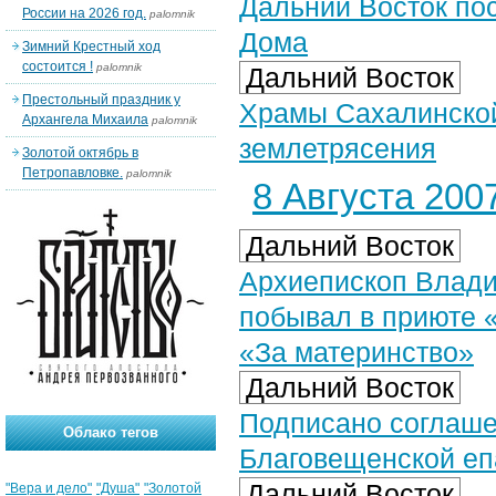
Дальний Восток пос
России на 2026 год.
palomnik
Дома
Зимний Крестный ход
состоится !
palomnik
Дальний Восток
Престольный праздник у
Храмы Сахалинской
Архангела Михаила
palomnik
землетрясения
Золотой октябрь в
Петропавловке.
palomnik
8 Августа 2007
Дальний Восток
Архиепископ Влади
побывал в приюте 
«За материнство»
Дальний Восток
Подписано соглаше
Облако тегов
Благовещенской еп
Дальний Восток
"Вера и дело"
"Душа"
"Золотой