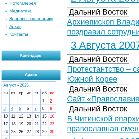
Фотогалерея
Дальний Восток
Медиатека
Вопросы священнику
Архиепископ Влади
Архив
поздравил сотрудн
Контакты
3 Августа 2007
Календарь
Дальний Восток
Протестантство – 
Архив
Южной Корее
Август
-
2026
Дальний Восток
пн
вт
ср
чт
пт
сб
вс
Сайт «Православие
1
2
Дальний Восток
3
4
5
6
7
8
9
10
11
12
13
14
15
16
В Читинской епархи
17
18
19
20
21
22
23
православная сме
24
25
26
27
28
29
30