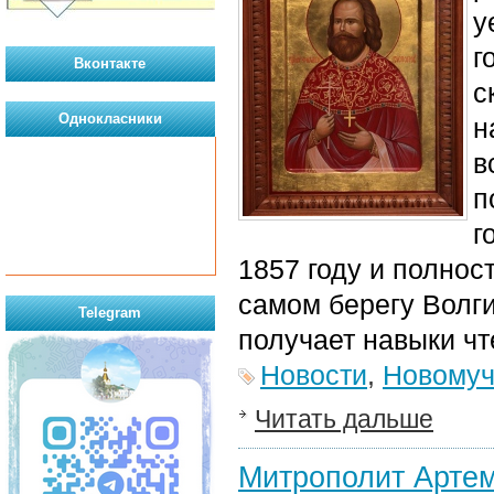
у
г
Вконтакте
с
Однокласники
н
в
п
г
1857 году и полнос
самом берегу Волги
Telegram
получает навыки чт
Новости
,
Новомуч
Читать дальше
Митрополит Артем