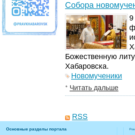
Собора новомучен
9
ф
и
Х
Божественную литу
Хабаровска.
Новомученики
Читать дальше
RSS
Основные разделы портала
Pra