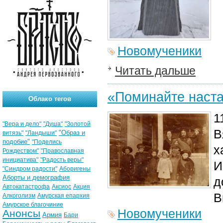
Новомученики
Читать дальше
«Поминайте наста
Облако тегов
1
"Вера и дело"
"Душа"
"Золотой
В
"Образ и
витязь"
"Ландыши"
подобие"
"Поделись
х
Рождеством"
"Православная
инициатива"
"Радость веры"
И
"Синдром радости"
Аборигены
Аборты и демография
д
Автокатастрофа
Аксиос
Акция
В
Алкоголизм
Амурская епархия
Амурское благочиние
Новомученики
Анонсы
Армия
Бари