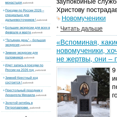
заупокойные службы
монастыря
palomnik
Христову пострада
Поездки по России 2026 –
специально для
Новомученики
дальневосточников !
palomnik
Читать дальше
Большие экскурсии для всех в
феврале и марте
palomnik
«Вспоминая, каки
“Татьянин день” – большая
экскурсия
palomnik
новомученики, хоч
Зимние экскурсии для
не жертвы, они – 
паломников
palomnik
Идет запись в поездки по
9
России на 2026 год.
palomnik
и
Зимний Крестный ход
состоится !
palomnik
п
Престольный праздник у
г
Архангела Михаила
palomnik
Золотой октябрь в
Петропавловке.
palomnik