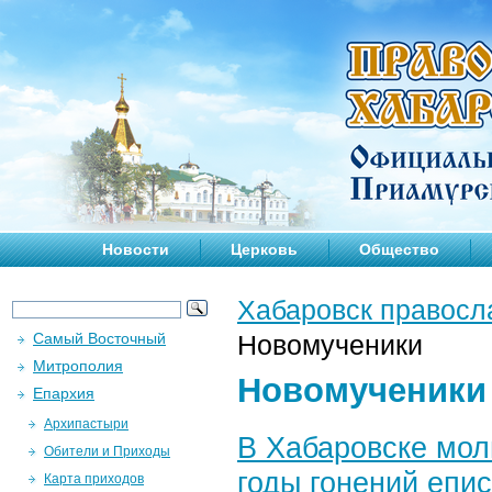
Новости
Церковь
Общество
Хабаровск правосл
Самый Восточный
Новомученики
Митрополия
Новомученики
Епархия
Архипастыри
В Хабаровске мол
Обители и Приходы
годы гонений епи
Карта приходов