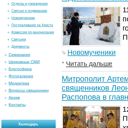
Отделы и учреждения
1
Святые и подвижники
п
Новомученики
Пострадавшие за Христа
г
Комиссия по канонизации
П
Святыни
Документы
Новомученики
Семинария
Церковные СМИ
Читать дальше
Блогосфера
Фотогалерея
Митрополит Артем
Медиатека
священников Лео
Вопросы священнику
Распопова в глав
Архив
Контакты
1
П
Календарь
х