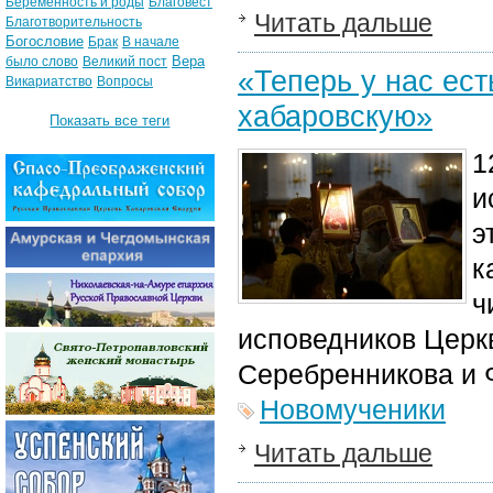
Беременность и роды
Благовест
Читать дальше
Благотворительность
Богословие
Брак
В начале
Вера
было слово
Великий пост
«Теперь у нас ес
Викариатство
Вопросы
хабаровскую»
Показать все теги
1
и
э
к
ч
исповедников Церк
Серебренникова и 
Новомученики
Читать дальше