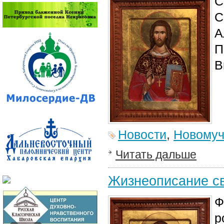
С
С
А
П
В
Новости
,
Новомуч
Читать дальше
Жизнеописание с
Ф
р