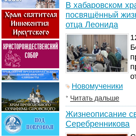
В хабаровском хр
посвящённый жизн
отца Леонида
1
Б
п
п
о
Новомученики
Читать дальше
Жизнеописание с
Серебренникова