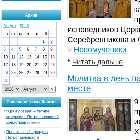
к
Архив
п
Август
-
2026
исповедников Церк
пн
вт
ср
чт
пт
сб
вс
Серебренникова и 
1
2
Новомученики
3
4
5
6
7
8
9
10
11
12
13
14
15
16
Читать дальше
17
18
19
20
21
22
23
24
25
26
27
28
29
30
Молитва в день п
31
месте
>
9
Последние темы блогов
п
“Храм у озера” – летние
экскурсии в Петропавловский
и
монастырь
palomnik
Х
Престольный праздник
Петропавловского