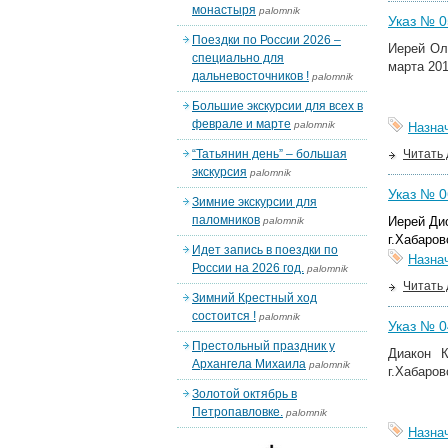
монастыря
palomnik
Указ № 05
Поездки по России 2026 –
Иерей Ол
специально для
марта 201
дальневосточников !
palomnik
Большие экскурсии для всех в
феврале и марте
palomnik
Назна
“Татьянин день” – большая
Читать
экскурсия
palomnik
Указ № 06
Зимние экскурсии для
паломников
Иерей Ди
palomnik
г.Хабаров
Идет запись в поездки по
Назна
России на 2026 год.
palomnik
Читать
Зимний Крестный ход
состоится !
palomnik
Указ № 04
Престольный праздник у
Диакон
Архангела Михаила
palomnik
г.Хабаров
Золотой октябрь в
Петропавловке.
palomnik
Назна