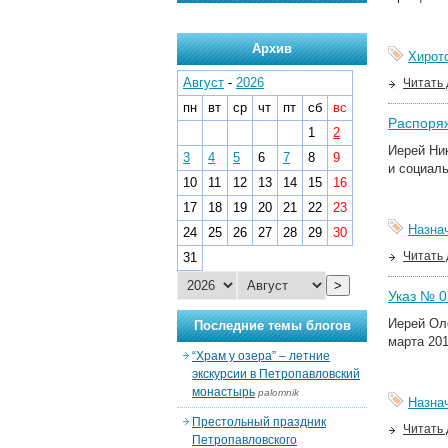
Архив
Хирот
Август
-
2026
Читать
пн
вт
ср
чт
пт
сб
вс
Распоряж
1
2
Иерей Ни
3
4
5
6
7
8
9
и социаль
10
11
12
13
14
15
16
17
18
19
20
21
22
23
Назна
24
25
26
27
28
29
30
Читать
31
>
Указ № 07
Иерей Ол
Последние темы блогов
марта 201
“Храм у озера” – летние
экскурсии в Петропавловский
монастырь
palomnik
Назна
Престольный праздник
Читать
Петропавловского