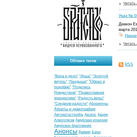
Читать
Указ № 03
Диакон Е
марта 201
Назна
Читать
Облако тегов
RSS
"Вера и дело"
"Душа"
"Золотой
"Образ и
витязь"
"Ландыши"
подобие"
"Поделись
Рождеством"
"Православная
инициатива"
"Радость веры"
"Синдром радости"
Аборигены
Аборты и демография
Автокатастрофа
Аксиос
Акция
Алкоголизм
Амурская епархия
Амурское благочиние
Анонсы
Армия
Бари