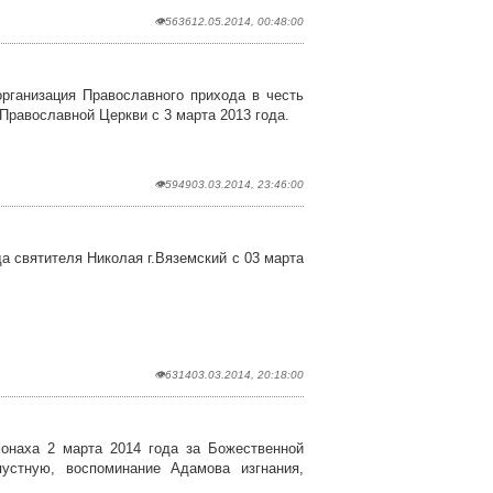
👁5636
12.05.2014, 00:48:00
организация Православного прихода в честь
Православной Церкви с 3 марта 2013 года.
👁5949
03.03.2014, 23:46:00
а святителя Николая г.Вяземский с 03 марта
👁6314
03.03.2014, 20:18:00
онаха 2 марта 2014 года за Божественной
устную, воспоминание Адамова изгнания,