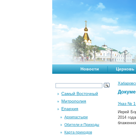
Новости
Церковь
Хабаровс
Докум
Самый Восточный
Митрополия
Указ № 16
Епархия
Иерей Бо
Архипастыри
2014 год
блаженно
Обители и Приходы
Карта приходов