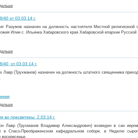
 дальше
/40 от 03.03.14 г.
ег Разумов назначен
на должность настоятеля Местной религиозной 
ожия Илии с. Ильинка Хабаровского края Хабаровской епархии Русской 
 дальше
/40, от 03.03.14 г.
ах
Лавр (Трухманов) назначен на должность штатного священника приход
.
чения
 дальше
я во пресвитеры. 2.03.14 г.
он Лавр (Трухманов Владимир Александрович) возведен в сан иером
й в Спасо-Преображенском кафедральном соборе, в Неделю сыроп
 воскресенье.