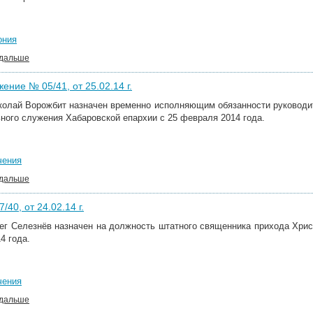
ония
 дальше
ение № 05/41, от 25.02.14 г.
колай Ворожбит назначен временно исполняющим обязанности руководи
ного служения Хабаровской епархии с 25 февраля 2014 года.
чения
 дальше
/40, от 24.02.14 г.
ег Селезнёв назначен на должность штатного священника прихода Христ
4 года.
чения
 дальше