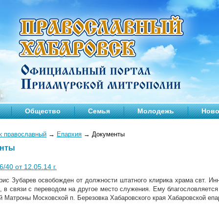
Общество
Семья
Молодежь
Ново
к православный
→
Епархия
→
Документы
енты
/40 от 12.05.14 г.
рис Зубарев освобожден от должности штатного клирика храма свт. Инн
а, в связи с переводом на другое место служения. Ему благословляетс
й Матроны Московской п. Березовка Хабаровского края Хабаровской епа