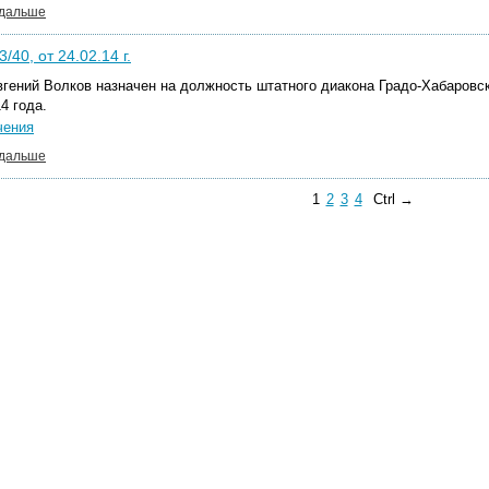
 дальше
/40, от 24.02.14 г.
вгений Волков назначен на должность штатного диакона Градо-Хабаровс
4 года.
чения
 дальше
1
2
3
4
Ctrl →