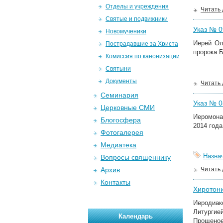
Отделы и учреждения
Читать
Святые и подвижники
Указ № 09
Новомученики
Иерей Ол
Пострадавшие за Христа
пророка Б
Комиссия по канонизации
Святыни
Документы
Читать
Семинария
Указ № 08
Церковные СМИ
Иеромон
Блогосфера
2014 года
Фотогалерея
Медиатека
Назна
Вопросы священнику
Архив
Читать
Контакты
Хиротони
Иеродиак
Литургие
Календарь
Прощеное