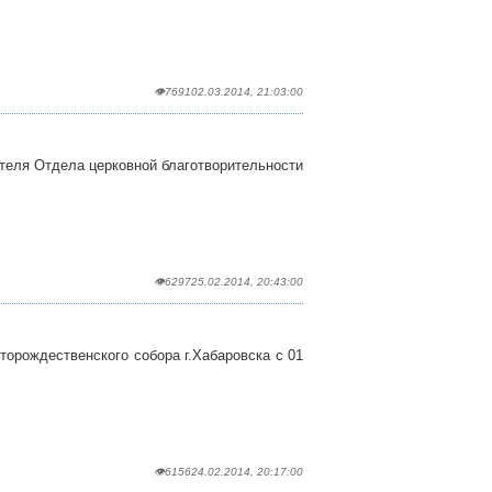
👁7691
02.03.2014, 21:03:00
теля Отдела церковной благотворительности
👁6297
25.02.2014, 20:43:00
орождественского собора г.Хабаровска с 01
👁6156
24.02.2014, 20:17:00