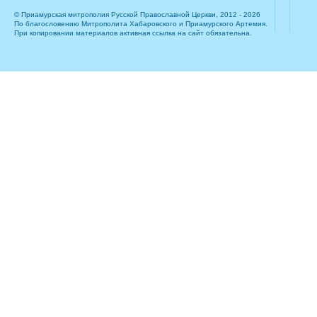
© Приамурская митрополия Русской Православной Церкви, 2012 - 2026
По благословению Митрополита Хабаровского и Приамурского Артемия.
При копировании материалов активная ссылка на сайт обязательна.