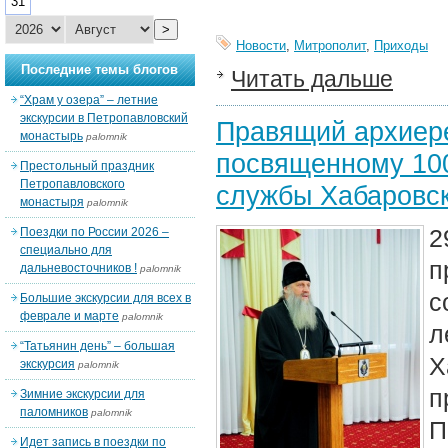
31
>
Новости
,
Митрополит
,
Приходы
Последние темы блогов
Читать дальше
“Храм у озера” – летние
экскурсии в Петропавловский
Правящий архиере
монастырь
palomnik
посвященному 100
Престольный праздник
Петропавловского
службы Хабаровск
монастыря
palomnik
2
Поездки по России 2026 –
специально для
п
дальневосточников !
palomnik
с
Большие экскурсии для всех в
феврале и марте
palomnik
л
“Татьянин день” – большая
Х
экскурсия
palomnik
п
Зимние экскурсии для
паломников
palomnik
П
Идет запись в поездки по