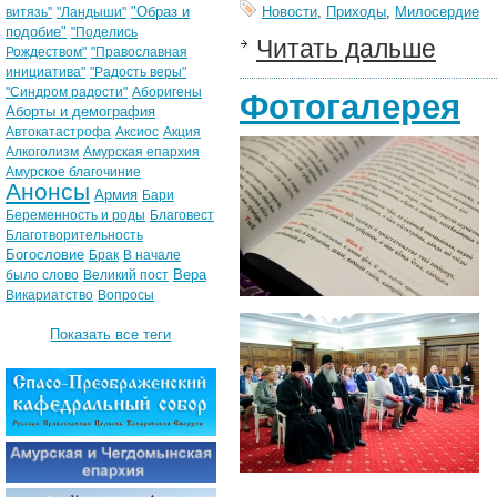
"Образ и
Новости
,
Приходы
,
Милосердие
витязь"
"Ландыши"
подобие"
"Поделись
Читать дальше
Рождеством"
"Православная
инициатива"
"Радость веры"
"Синдром радости"
Аборигены
Фотогалерея
Аборты и демография
Автокатастрофа
Аксиос
Акция
Алкоголизм
Амурская епархия
Амурское благочиние
Анонсы
Армия
Бари
Беременность и роды
Благовест
Благотворительность
Богословие
Брак
В начале
Вера
было слово
Великий пост
Викариатство
Вопросы
Показать все теги