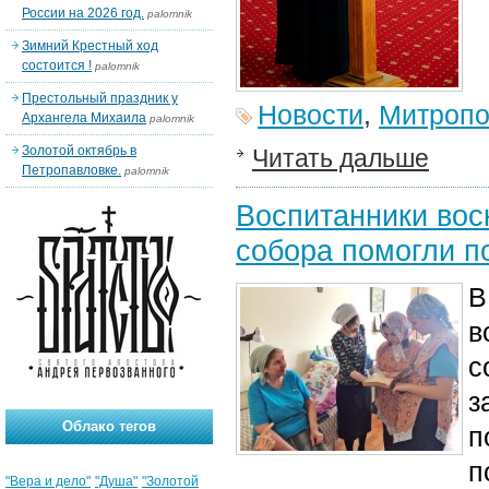
России на 2026 год.
palomnik
Зимний Крестный ход
состоится !
palomnik
Престольный праздник у
Новости
,
Митропо
Архангела Михаила
palomnik
Золотой октябрь в
Читать дальше
Петропавловке.
palomnik
Воспитанники вос
собора помогли 
В
в
с
з
Облако тегов
п
п
"Вера и дело"
"Душа"
"Золотой