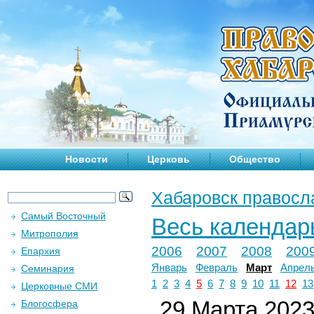
Новости
Церковь
Общество
Хабаровск правосл
Самый Восточный
Весь календар
Митрополия
2006
2007
2008
200
Епархия
Январь
Февраль
Март
Апрел
Семинария
1
2
3
4
5
6
7
8
9
10
11
12
13
Церковные СМИ
29 Марта 2023 
Блогосфера