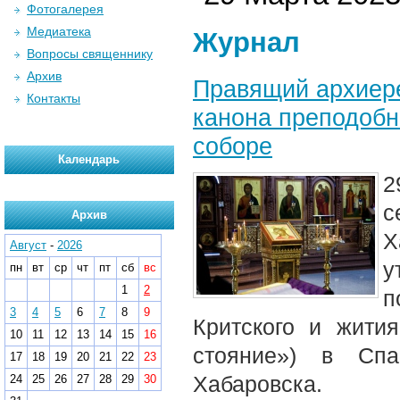
Фотогалерея
Медиатека
Журнал
Вопросы священнику
Архив
Правящий архиере
Контакты
канона преподобн
соборе
Календарь
2
с
Архив
Х
Август
-
2026
у
пн
вт
ср
чт
пт
сб
вс
1
2
п
3
4
5
6
7
8
9
Критского и жити
10
11
12
13
14
15
16
стояние») в Спа
17
18
19
20
21
22
23
Хабаровска.
24
25
26
27
28
29
30