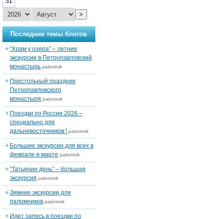
31
>
Последние темы блогов
“Храм у озера” – летние
экскурсии в Петропавловский
монастырь
palomnik
Престольный праздник
Петропавловского
монастыря
palomnik
Поездки по России 2026 –
специально для
дальневосточников !
palomnik
Большие экскурсии для всех в
феврале и марте
palomnik
“Татьянин день” – большая
экскурсия
palomnik
Зимние экскурсии для
паломников
palomnik
Идет запись в поездки по