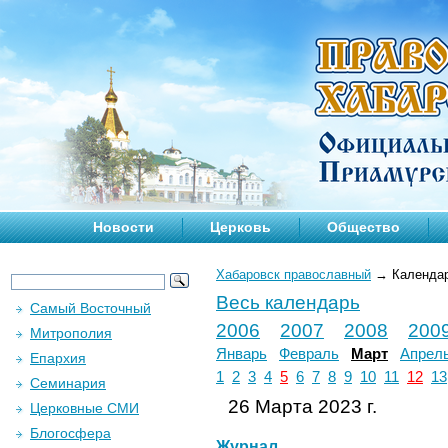
Новости
Церковь
Общество
Хабаровск православный
→
Календа
Весь календарь
Самый Восточный
2006
2007
2008
200
Митрополия
Январь
Февраль
Март
Апрел
Епархия
1
2
3
4
5
6
7
8
9
10
11
12
13
Семинария
26 Марта 2023 г.
Церковные СМИ
Блогосфера
Журнал