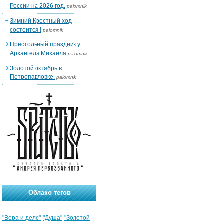
России на 2026 год.
palomnik
Зимний Крестный ход
состоится !
palomnik
Престольный праздник у
Архангела Михаила
palomnik
Золотой октябрь в
Петропавловке.
palomnik
Облако тегов
"Вера и дело"
"Душа"
"Золотой