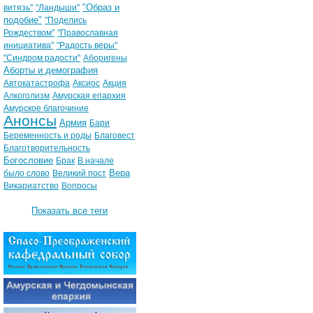
"Образ и
витязь"
"Ландыши"
подобие"
"Поделись
Рождеством"
"Православная
инициатива"
"Радость веры"
"Синдром радости"
Аборигены
Аборты и демография
Автокатастрофа
Аксиос
Акция
Алкоголизм
Амурская епархия
Амурское благочиние
Анонсы
Армия
Бари
Беременность и роды
Благовест
Благотворительность
Богословие
Брак
В начале
Вера
было слово
Великий пост
Викариатство
Вопросы
Показать все теги