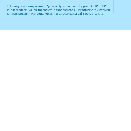
© Приамурская митрополия Русской Православной Церкви, 2012 - 2026
По благословению Митрополита Хабаровского и Приамурского Артемия.
При копировании материалов активная ссылка на сайт обязательна.