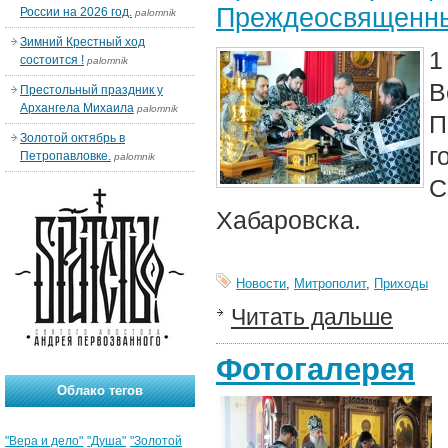
Преждеосвященн
России на 2026 год.
palomnik
Зимний Крестный ход
1
состоится !
palomnik
В
Престольный праздник у
Архангела Михаила
palomnik
П
Золотой октябрь в
г
Петропавловке.
palomnik
С
Хабаровска.
Новости
,
Митрополит
,
Приходы
Читать дальше
Фотогалерея
Облако тегов
"Вера и дело"
"Душа"
"Золотой