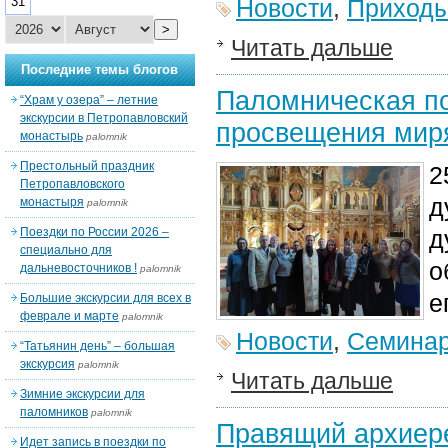
31
Новости
,
Приход
>
Читать дальше
Последние темы блогов
Паломническая по
“Храм у озера” – летние
экскурсии в Петропавловский
просвещения мир
монастырь
palomnik
Престольный праздник
2
Петропавловского
д
монастыря
palomnik
Поездки по России 2026 –
д
специально для
о
дальневосточников !
palomnik
е
Большие экскурсии для всех в
феврале и марте
palomnik
Новости
,
Семина
“Татьянин день” – большая
экскурсия
palomnik
Читать дальше
Зимние экскурсии для
паломников
palomnik
Правящий архиере
Идет запись в поездки по