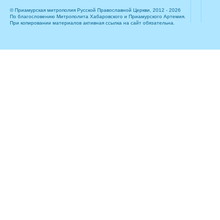
© Приамурская митрополия Русской Православной Церкви, 2012 - 2026
По благословению Митрополита Хабаровского и Приамурского Артемия.
При копировании материалов активная ссылка на сайт обязательна.