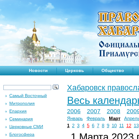
Новости
Церковь
Общество
Хабаровск правосл
Самый Восточный
Весь календар
Митрополия
2006
2007
2008
200
Епархия
Январь
Февраль
Март
Апрел
Семинария
1
2
3
4
5
6
7
8
9
10
11
12
13
Церковные СМИ
1 Марта 2023 г
Блогосфера