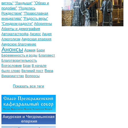
"Образ и
витязь"
"Ландыши"
подобие"
"Поделись
Рождеством"
"Православная
инициатива"
"Радость веры"
"Синдром радости"
Аборигены
Аборты и демография
Автокатастрофа
Аксиос
Акция
Алкоголизм
Амурская епархия
Амурское благочиние
Анонсы
Армия
Бари
Беременность и роды
Благовест
Благотворительность
Богословие
Брак
В начале
Вера
было слово
Великий пост
Викариатство
Вопросы
Показать все теги