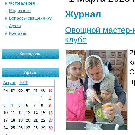
Фотогалерея
Медиатека
Журнал
Вопросы священнику
Архив
Овощной мастер-к
Контакты
клубе
2
Календарь
к
С
Архив
п
Август
-
2026
пн
вт
ср
чт
пт
сб
вс
1
2
3
4
5
6
7
8
9
10
11
12
13
14
15
16
17
18
19
20
21
22
23
24
25
26
27
28
29
30