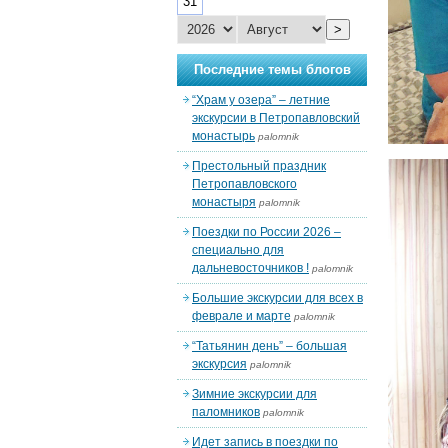
31
>
Последние темы блогов
“Храм у озера” – летние
экскурсии в Петропавловский
монастырь
palomnik
Престольный праздник
Петропавловского
монастыря
palomnik
Поездки по России 2026 –
специально для
дальневосточников !
palomnik
Большие экскурсии для всех в
феврале и марте
palomnik
“Татьянин день” – большая
экскурсия
palomnik
Зимние экскурсии для
паломников
palomnik
Идет запись в поездки по