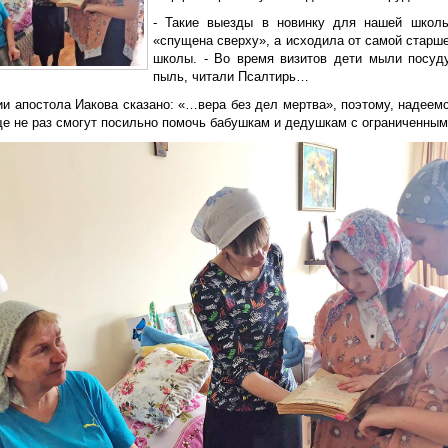
- Такие выезды в новинку для нашей школы
«спущена сверху», а исходила от самой старше
школы. - Во время визитов дети мыли посуду
пыль, читали Псалтирь…
и апостола Иакова сказано: «…вера без дел мертва», поэтому, надеемс
ще не раз смогут посильно помочь бабушкам и дедушкам с ограниченны