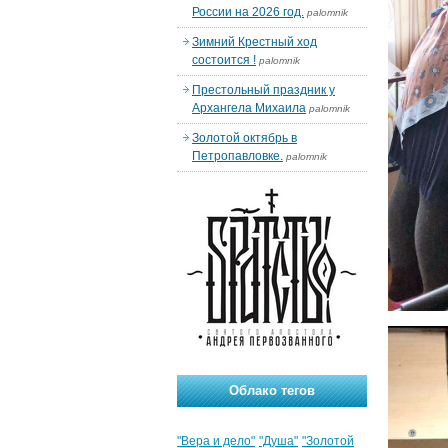
России на 2026 год.
palomnik
Зимний Крестный ход
состоится !
palomnik
Престольный праздник у
Архангела Михаила
palomnik
Золотой октябрь в
Петропавловке.
palomnik
Облако тегов
"Вера и дело"
"Душа"
"Золотой