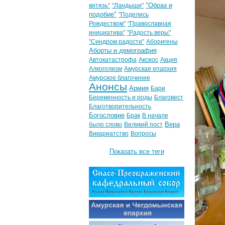
"Образ и
витязь"
"Ландыши"
подобие"
"Поделись
Рождеством"
"Православная
инициатива"
"Радость веры"
"Синдром радости"
Аборигены
Аборты и демография
Автокатастрофа
Аксиос
Акция
Алкоголизм
Амурская епархия
Амурское благочиние
Анонсы
Армия
Бари
Беременность и роды
Благовест
Благотворительность
Богословие
Брак
В начале
Вера
было слово
Великий пост
Викариатство
Вопросы
Показать все теги