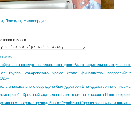
ти
,
Приходы
,
Милосердие
ставки в блоги
 также:
собраться в школу»: началась ежегодная благотворительная акция соцо
ная группа хабаровского храма стала финалистом всероссийско
2026»
тель епархиального соцотдела был удостоен Благодарственного письма
вске прошёл Крестный ход в день памяти святого пророка Илии, покрови
ух мирен»: в храме преподобного Серафима Саровского почтили память 