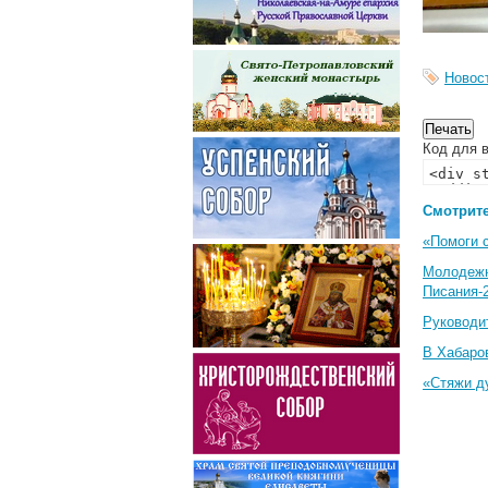
Новос
Код для в
Смотрите
«Помоги 
Молодеж
Писания-
Руководи
В Хабаро
«Стяжи д