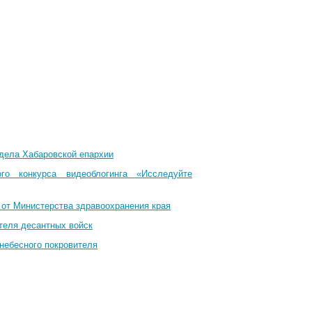
тдела Хабаровской епархии
го конкурса видеоблогинга «Исследуйте
 от Министерства здравоохранения края
теля десантных войск
небесного покровителя