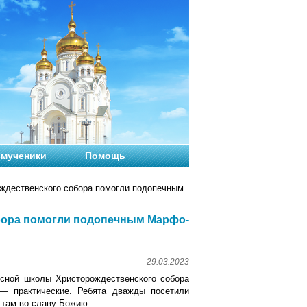
мученики
Помощь
ждественского собора помогли подопечным
бора помогли подопечным Марфо-
29.03.2023
есной школы Христорождественского собора
— практические. Ребята дважды посетили
там во славу Божию.