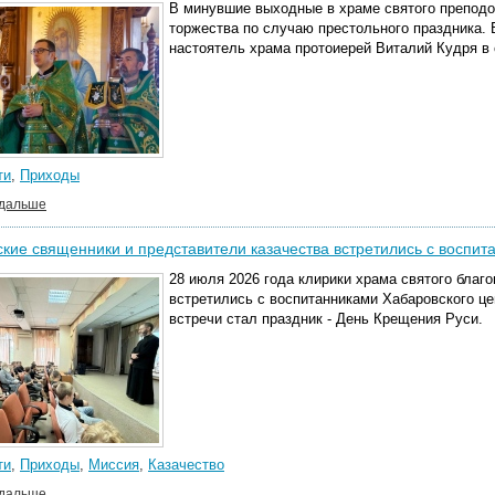
В минувшие выходные в храме
святого
преподо
торжества по случаю престольного праздника.
настоятель храма протоиерей Виталий Кудря
в
ти
,
Приходы
 дальше
кие священники и представители казачества встретились с воспи
28 июля 2026 года клирики храма святого благ
встретились с воспитанниками Хабаровского
це
встречи стал праздник - День Крещения Руси.
ти
,
Приходы
,
Миссия
,
Казачество
 дальше