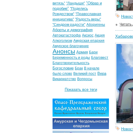
"Образ и
витязь"
"Ландыши"
подобие"
"Поделись
Рождеством"
"Православная
Новос
инициатива"
"Радость веры"
Читать
"Синдром радости"
Аборигены
Аборты и демография
Автокатастрофа
Аксиос
Акция
Хабаровс
Алкоголизм
Амурская епархия
Амурское благочиние
Анонсы
Армия
Бари
Беременность и роды
Благовест
Благотворительность
Богословие
Брак
В начале
Вера
было слово
Великий пост
Викариатство
Вопросы
Показать все теги
Новос