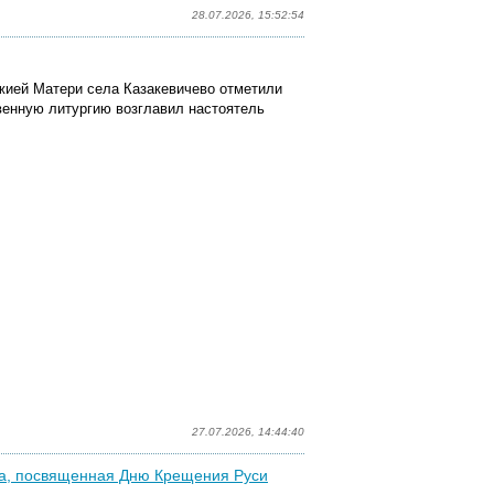
28.07.2026, 15:52:54
ожией Матери села Казакевичево отметили
енную литургию возглавил настоятель
27.07.2026, 14:44:40
ча, посвященная Дню Крещения Руси