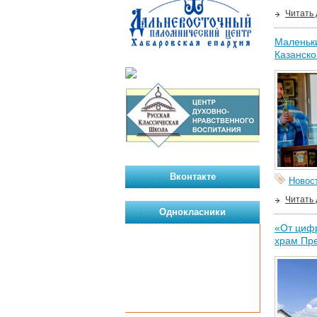
Читать
Маленьки
Казанско
Вконтакте
Новос
Читать
Однокласники
«От цифр
храм Пр