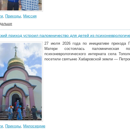
ти
,
Приходы
,
Миссия
 дальше
кий приход устроил паломничество для детей из психоневрологиче
27 июля 2026 года по инициативе прихода Г
Матери состоялась паломническая по
психоневрологического интерната села Топо
посетили святыню Хабаровской земли — Петро
ти
,
Приходы
,
Милосердие