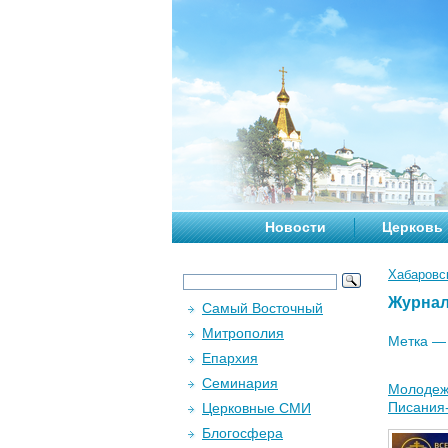
Новости
Церковь
Хабаровс
Журна
Самый Восточный
Митрополия
Метка 
Епархия
Семинария
Молодежн
Писания
Церковные СМИ
Блогосфера