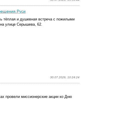
Крещения Руси
ь тёплая и душевная встреча с пожилыми
на улице Серышева, 62.
30.07.2026, 10:24:24
мах провели миссионерские
акци
и ко Дню