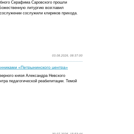
бного Серафима Саровского прошли
 Божественную литургию возглавил
 сослужении
сослужили клирик
ов
прихода.
03.08.2026, 08:37:00
танниками «Петрынинского центра»
оверного князя Александра Невского
нтр
а
педагогической реабилитации
. Темой
30.07.2026, 15:53:44