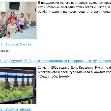
В преддверии одного из главных духовных пра
Руси, который ежегодно отмечается 28 июля, в
реабилитации инвалидов прошла теплая и соде
ти
,
Приходы
,
Миссия
 дальше
т над Амуром: Хабаровск присоединится к всероссийскому колокол
28 июля 2026
года, в День Крещения Руси, по 
Московского и всея Руси Кирилла в каждом хра
«Слава Тебе, Боже!».
ти
,
Приходы
,
Анонсы