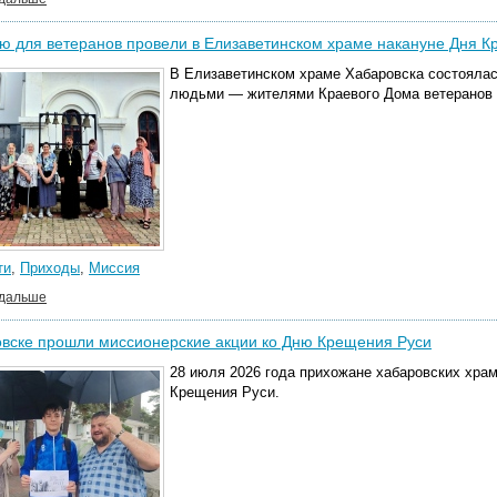
ю для ветеранов провели в Елизаветинском храме накануне Дня 
В Елизаветинском храме Хабаровска состоялас
людьми — жителями Краевого Дома ветеранов 
ти
,
Приходы
,
Миссия
 дальше
вске прошли миссионерские акции ко Дню Крещения Руси
28 июля 2026 года прихожане хабаровских хра
Крещения Руси.