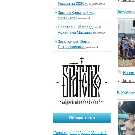
России на 2026 год.
palomnik
Экскурси
Зимний Крестный ход
состоится !
palomnik
Престольный праздник у
Архангела Михаила
palomnik
Золотой октябрь в
Петропавловке.
palomnik
Новос
Читать
В Хабаро
Облако тегов
"Вера и дело"
"Душа"
"Золотой