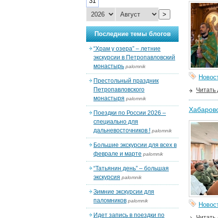
31
>
Последние темы блогов
“Храм у озера” – летние
экскурсии в Петропавловский
монастырь
palomnik
Новос
Престольный праздник
Петропавловского
Читать
монастыря
palomnik
Хабаровс
Поездки по России 2026 –
специально для
дальневосточников !
palomnik
Большие экскурсии для всех в
феврале и марте
palomnik
“Татьянин день” – большая
экскурсия
palomnik
Зимние экскурсии для
паломников
palomnik
Новос
Идет запись в поездки по
Читать