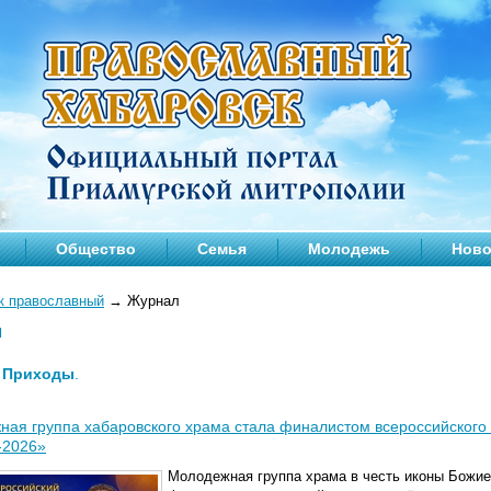
Общество
Семья
Молодежь
Ново
к православный
→
Журнал
л
—
Приходы
.
ая группа хабаровского храма стала финалистом всероссийского 
-2026»
Молодежная группа храма в честь иконы Божие