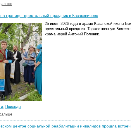
 дальше
на границе: престольный праздник в Казакевичево
25 июля 2026 года в храме Казанской иконы Б
престольный праздник. Торжественную Божеств
храма иерей Антоний Полоник.
ти
,
Приходы
 дальше
овском центре социальной реабилитации инвалидов прошла встре