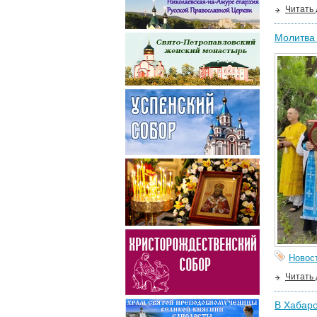
Читать
Молитва 
Новос
Читать
В Хабар