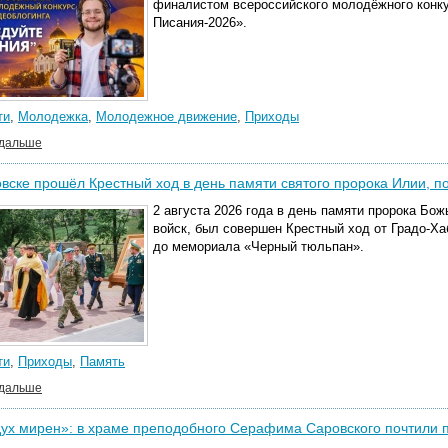
финалистом всероссийского молодёжного конк
Писания-2026».
ти
,
Молодежка
,
Молодежное движение
,
Приходы
 дальше
вске прошёл Крестный ход в день памяти святого пророка Илии, п
2 августа 2026
года в день памяти пророка Бож
войск, был совершен Крестный ход от Градо-Х
до мемориала «Черный тюльпан».
ти
,
Приходы
,
Память
 дальше
ух мирен»: в храме преподобного Серафима Саровского почтили 