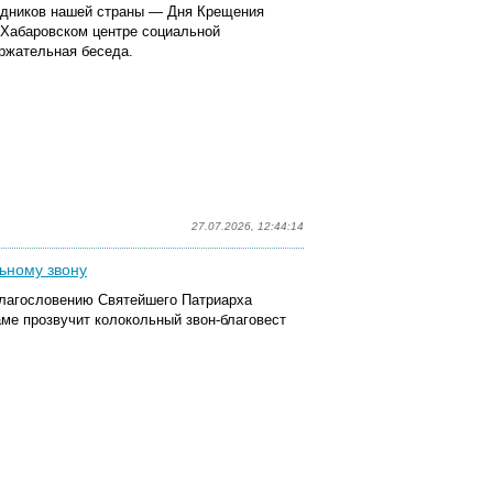
здников нашей страны — Дня Крещения
 Хабаровском центре социальной
ржательная беседа.
27.07.2026, 12:44:14
ьному звону
благословению Святейшего Патриарха
ме прозвучит колокольный звон-благовест