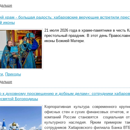
 дальше
й храм - большая радость: хабаровские верующие встретили прес
й иконы
21 июля 2026 года в храме-памятнике в честь 
престольный праздник. В этот день Православ
иконы Божией Матери.
ти
,
Приходы
 дальше
 к духовному просвещению и добрым делам»: сотрудники хабаровс
есвятой Богородицы
Корпоративная культура современного круп
офисных стен и сухих финансовых отчетов, и
компаний России становятся социальная отв
культурного наследия. Ярким примером та
сотрудников Хабаровского филиала Банка ВТБ