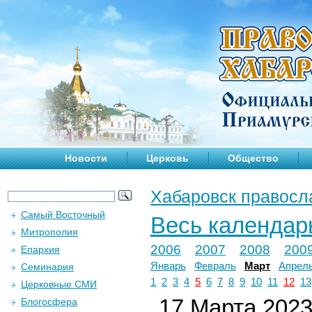
Новости
Церковь
Общество
Хабаровск правосл
Самый Восточный
Весь календар
Митрополия
2006
2007
2008
200
Епархия
Январь
Февраль
Март
Апрел
Семинария
1
2
3
4
5
6
7
8
9
10
11
12
13
Церковные СМИ
17 Марта 2023 
Блогосфера