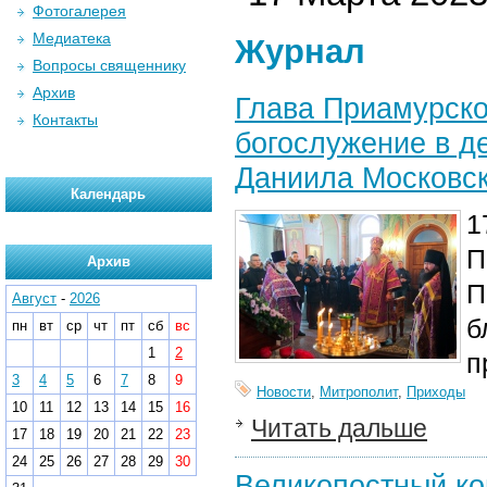
Фотогалерея
Медиатека
Журнал
Вопросы священнику
Архив
Глава Приамурск
Контакты
богослужение в де
Даниила Московск
Календарь
1
П
Архив
П
Август
-
2026
б
пн
вт
ср
чт
пт
сб
вс
1
2
п
3
4
5
6
7
8
9
Новости
,
Митрополит
,
Приходы
10
11
12
13
14
15
16
Читать дальше
17
18
19
20
21
22
23
24
25
26
27
28
29
30
Великопостный ко