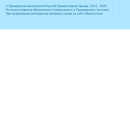
© Приамурская митрополия Русской Православной Церкви, 2012 - 2026
По благословению Митрополита Хабаровского и Приамурского Артемия.
При копировании материалов активная ссылка на сайт обязательна.