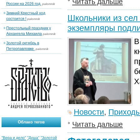
Читать дальше
России на 2026 год.
palomnik
Зимний Крестный ход
Школьники из сел
состоится !
palomnik
экземпляры подли
Престольный праздник у
Архангела Михаила
palomnik
В
Золотой октябрь в
Петропавловке.
к
palomnik
п
б
Х
Новости
,
Приход
Облако тегов
Читать дальше
"Вера и дело"
"Душа"
"Золотой