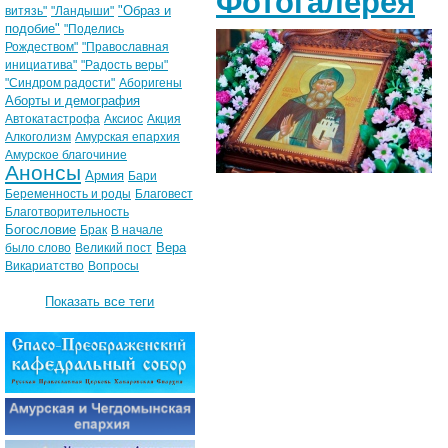
Фотогалерея
"Образ и
витязь"
"Ландыши"
подобие"
"Поделись
Рождеством"
"Православная
инициатива"
"Радость веры"
"Синдром радости"
Аборигены
Аборты и демография
Автокатастрофа
Аксиос
Акция
Алкоголизм
Амурская епархия
Амурское благочиние
Анонсы
Армия
Бари
Беременность и роды
Благовест
Благотворительность
Богословие
Брак
В начале
Вера
было слово
Великий пост
Викариатство
Вопросы
Показать все теги