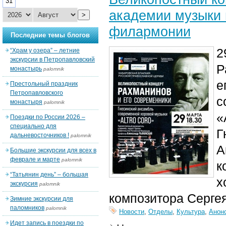
31
академии музыки 
>
филармонии
Последние темы блогов
2
“Храм у озера” – летние
экскурсии в Петропавловский
Р
монастырь
palomnik
е
Престольный праздник
Петропавловского
с
монастыря
palomnik
«
Поездки по России 2026 –
специально для
Г
дальневосточников !
palomnik
А
Большие экскурсии для всех в
феврале и марте
palomnik
к
“Татьянин день” – большая
х
экскурсия
palomnik
композитора Серге
Зимние экскурсии для
паломников
palomnik
Новости
,
Отделы
,
Культура
,
Анон
Идет запись в поездки по