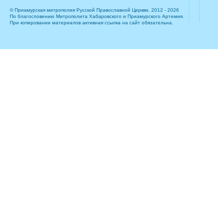
© Приамурская митрополия Русской Православной Церкви, 2012 - 2026
По благословению Митрополита Хабаровского и Приамурского Артемия.
При копировании материалов активная ссылка на сайт обязательна.