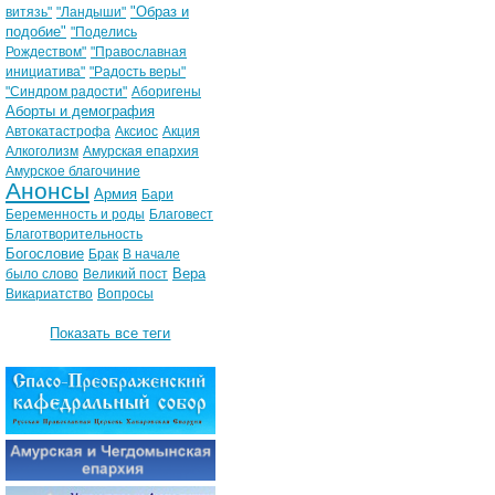
"Образ и
витязь"
"Ландыши"
подобие"
"Поделись
Рождеством"
"Православная
инициатива"
"Радость веры"
"Синдром радости"
Аборигены
Аборты и демография
Автокатастрофа
Аксиос
Акция
Алкоголизм
Амурская епархия
Амурское благочиние
Анонсы
Армия
Бари
Беременность и роды
Благовест
Благотворительность
Богословие
Брак
В начале
Вера
было слово
Великий пост
Викариатство
Вопросы
Показать все теги