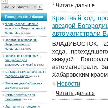
31
Читать дальше
>
Крестный ход, пр
Последние темы блогов
звездой Богороди
“Храм у озера” – летние
экскурсии в Петропавловский
автомагистрали В
монастырь
palomnik
Престольный праздник
ВЛАДИВОСТОК.
2
Петропавловского
монастыря
palomnik
хода, проходящег
Поездки по России 2026 –
звездой Богород
специально для
дальневосточников !
palomnik
автомагистрали. З
Большие экскурсии для всех в
Хабаровским краем
феврале и марте
palomnik
Новости
“Татьянин день” – большая
экскурсия
palomnik
Читать дальше
Зимние экскурсии для
паломников
palomnik
Идет запись в поездки по