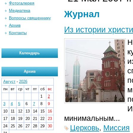
Фотогалерея
Медиатека
Журнал
Вопросы священнику
Архив
Из истории христ
Контакты
Н
к
Календарь
и
с
Архив
п
Август
-
2026
м
пн
вт
ср
чт
пт
сб
вс
1
2
п
3
4
5
6
7
8
9
И
10
11
12
13
14
15
16
минимальным...
17
18
19
20
21
22
23
Церковь
,
Миссия
24
25
26
27
28
29
30