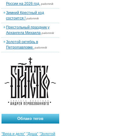
России на 2026 год.
palomnik
Зимний Крестный ход
состоится !
palomnik
Престольный праздник у
Архангела Михаила
palomnik
Золотой октябрь в
Петропавловке.
palomnik
Облако тегов
"Вера и дело"
"Душа"
"Золотой