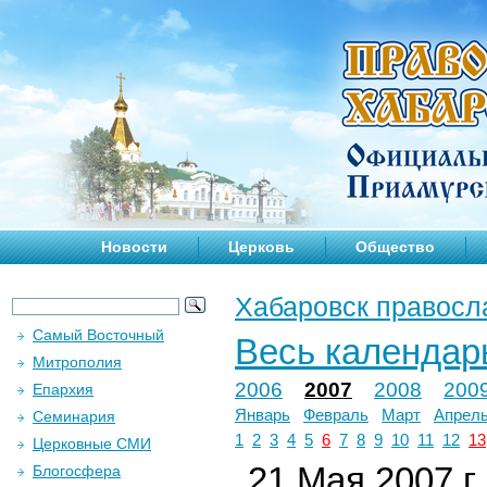
Новости
Церковь
Общество
Хабаровск правосл
Самый Восточный
Весь календар
Митрополия
2006
2007
2008
200
Епархия
Январь
Февраль
Март
Апрел
Семинария
1
2
3
4
5
6
7
8
9
10
11
12
13
Церковные СМИ
21 Мая 2007 г.
Блогосфера