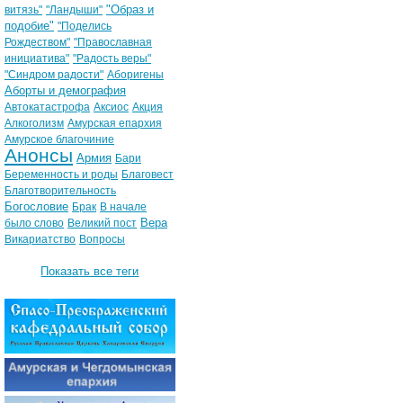
"Образ и
витязь"
"Ландыши"
подобие"
"Поделись
Рождеством"
"Православная
инициатива"
"Радость веры"
"Синдром радости"
Аборигены
Аборты и демография
Автокатастрофа
Аксиос
Акция
Алкоголизм
Амурская епархия
Амурское благочиние
Анонсы
Армия
Бари
Беременность и роды
Благовест
Благотворительность
Богословие
Брак
В начале
Вера
было слово
Великий пост
Викариатство
Вопросы
Показать все теги