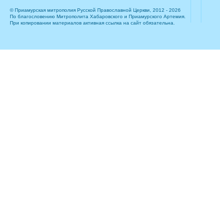
© Приамурская митрополия Русской Православной Церкви, 2012 - 2026
По благословению Митрополита Хабаровского и Приамурского Артемия.
При копировании материалов активная ссылка на сайт обязательна.