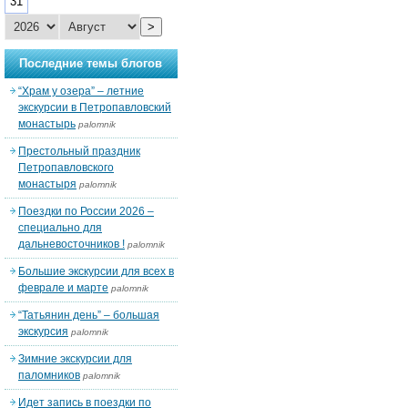
31
>
Последние темы блогов
“Храм у озера” – летние
экскурсии в Петропавловский
монастырь
palomnik
Престольный праздник
Петропавловского
монастыря
palomnik
Поездки по России 2026 –
специально для
дальневосточников !
palomnik
Большие экскурсии для всех в
феврале и марте
palomnik
“Татьянин день” – большая
экскурсия
palomnik
Зимние экскурсии для
паломников
palomnik
Идет запись в поездки по