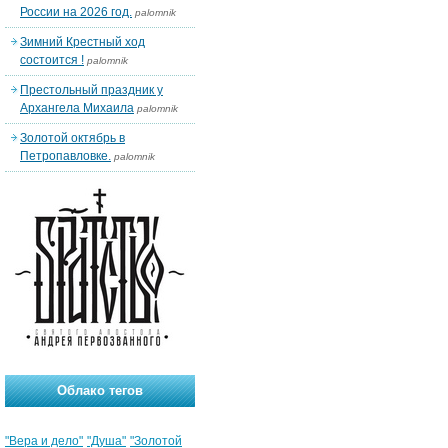
России на 2026 год.
palomnik
Зимний Крестный ход
состоится !
palomnik
Престольный праздник у
Архангела Михаила
palomnik
Золотой октябрь в
Петропавловке.
palomnik
Облако тегов
"Вера и дело"
"Душа"
"Золотой