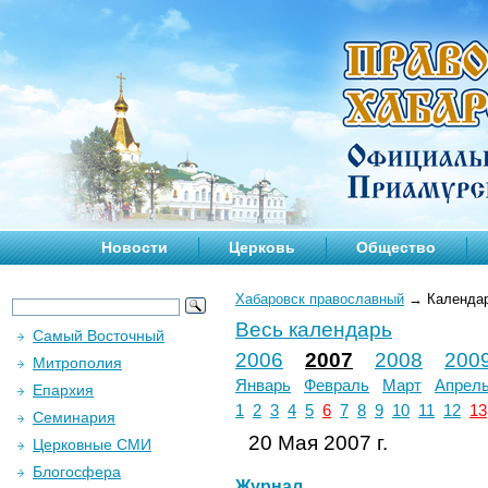
Новости
Церковь
Общество
Хабаровск православный
→
Календа
Весь календарь
Самый Восточный
2006
2007
2008
200
Митрополия
Январь
Февраль
Март
Апрел
Епархия
1
2
3
4
5
6
7
8
9
10
11
12
13
Семинария
20 Мая 2007 г.
Церковные СМИ
Блогосфера
Журнал