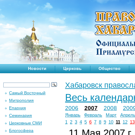
Новости
Церковь
Общество
Хабаровск правосл
Самый Восточный
Весь календар
Митрополия
2006
2007
2008
200
Епархия
Январь
Февраль
Март
Апрел
Семинария
1
2
3
4
5
6
7
8
9
10
11
12
13
Церковные СМИ
11 Мая 2007 г.
Блогосфера