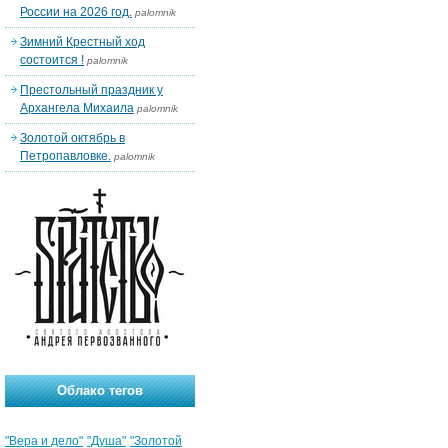
России на 2026 год.
palomnik
Зимний Крестный ход
состоится !
palomnik
Престольный праздник у
Архангела Михаила
palomnik
Золотой октябрь в
Петропавловке.
palomnik
Облако тегов
"Вера и дело"
"Душа"
"Золотой