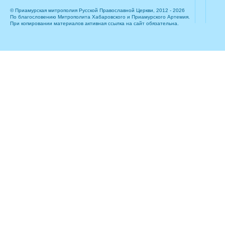
© Приамурская митрополия Русской Православной Церкви, 2012 - 2026
По благословению Митрополита Хабаровского и Приамурского Артемия.
При копировании материалов активная ссылка на сайт обязательна.