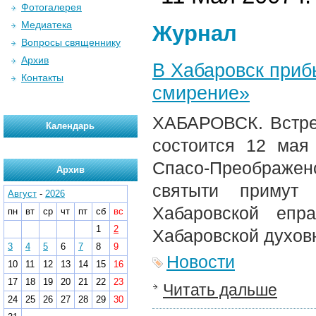
Фотогалерея
Медиатека
Журнал
Вопросы священнику
Архив
В Хабаровск приб
Контакты
смирение»
ХАБАРОВСК. Встре
Календарь
состоится 12 ма
Спасо-Преображе
Архив
святыти примут
Август
-
2026
Хабаровской епр
пн
вт
ср
чт
пт
сб
вс
1
2
Хабаровской духов
3
4
5
6
7
8
9
Новости
10
11
12
13
14
15
16
17
18
19
20
21
22
23
Читать дальше
24
25
26
27
28
29
30