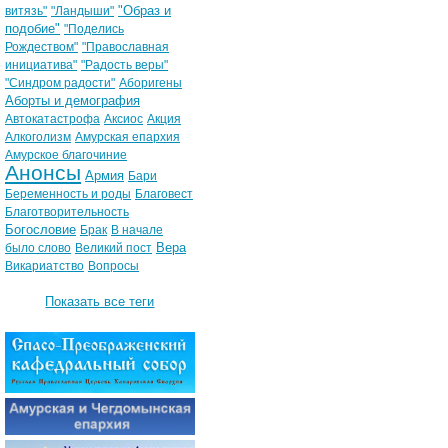
"Образ и
витязь"
"Ландыши"
подобие"
"Поделись
Рождеством"
"Православная
инициатива"
"Радость веры"
"Синдром радости"
Аборигены
Аборты и демография
Автокатастрофа
Аксиос
Акция
Алкоголизм
Амурская епархия
Амурское благочиние
Анонсы
Армия
Бари
Беременность и роды
Благовест
Благотворительность
Богословие
Брак
В начале
Вера
было слово
Великий пост
Викариатство
Вопросы
Показать все теги