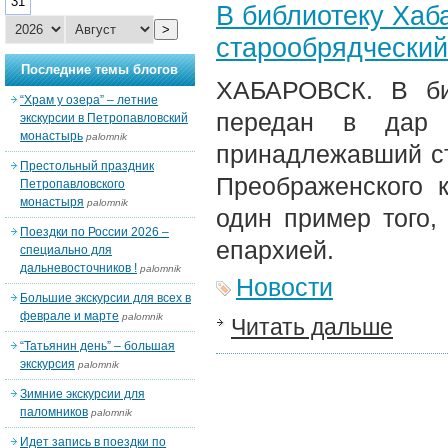
31
В библиотеку Хаб
>
старообрядческий
Последние темы блогов
ХАБАРОВСК. В би
“Храм у озера” – летние
передан в дар 
экскурсии в Петропавловский
монастырь
palomnik
принадлежавший ст
Престольный праздник
Преображенского 
Петропавловского
монастыря
palomnik
один пример того,
Поездки по России 2026 –
епархией.
специально для
дальневосточников !
palomnik
Новости
Большие экскурсии для всех в
феврале и марте
palomnik
Читать дальше
“Татьянин день” – большая
экскурсия
palomnik
Зимние экскурсии для
паломников
palomnik
Идет запись в поездки по