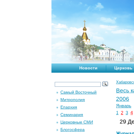
Новости
Церковь
Хабаровс
Весь 
Самый Восточный
2006
Митрополия
Январь
Епархия
1
2
3
4
Семинария
29 Де
Церковные СМИ
Блогосфера
Журна