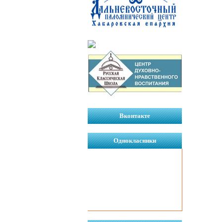
Вконтакте
Однокласники