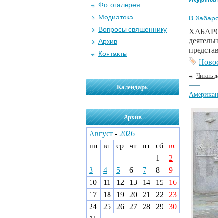
Фотогалерея
Медиатека
В Хабаро
Вопросы священнику
ХАБАРО
деятель
Архив
представ
Контакты
Ново
Читать д
Календарь
Американ
Архив
Август
-
2026
пн
вт
ср
чт
пт
сб
вс
1
2
3
4
5
6
7
8
9
10
11
12
13
14
15
16
17
18
19
20
21
22
23
24
25
26
27
28
29
30