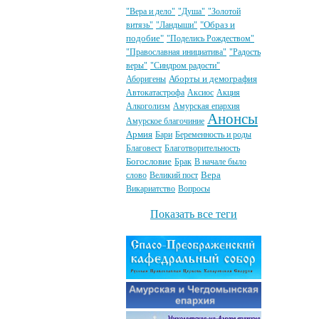
"Вера и дело"
"Душа"
"Золотой
"Образ и
витязь"
"Ландыши"
подобие"
"Поделись Рождеством"
"Православная инициатива"
"Радость
веры"
"Синдром радости"
Аборты и демография
Аборигены
Автокатастрофа
Аксиос
Акция
Алкоголизм
Амурская епархия
Анонсы
Амурское благочиние
Армия
Бари
Беременность и роды
Благовест
Благотворительность
Богословие
Брак
В начале было
Вера
слово
Великий пост
Викариатство
Вопросы
Показать все теги