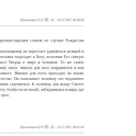
Просмотров 7121
(0)
29.12.2007, 08:48:00
 архипастырским словом по случаю Рождества
оплощения, не перестает удивляться великой и
человек подходит к Богу, исполняя Его святую
мысл Творца о мире и человеке. То же самое
ику света: многое для него открывается в нем
темноте. Именно для этого приходит на землю
тество. Он показывает человеку его подлинное
димо стремиться. К человеку как венцу Своего
у, чтобы он не погиб, заблудившись в мире, где
 грех.
Просмотров 6270
(0)
29.12.2007, 08:01:00