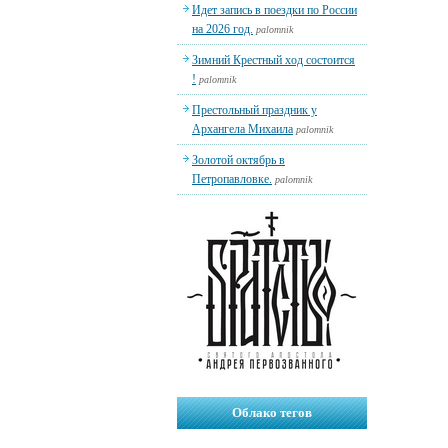
Идет запись в поездки по России
на 2026 год.
palomnik
Зимний Крестный ход состоится
!
palomnik
Престольный праздник у
Архангела Михаила
palomnik
Золотой октябрь в
Петропавловке.
palomnik
Облако тегов