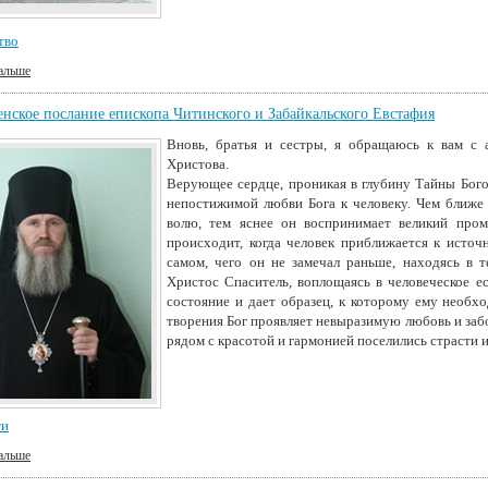
тво
альше
нское послание епископа Читинского и Забайкальского Евстафия
Вновь, братья и сестры, я обращаюсь к вам с
Христова.
Верующее сердце, проникая в глубину Тайны Богов
непостижимой любви Бога к человеку. Чем ближе 
волю, тем яснее он воспринимает великий про
происходит, когда человек приближается к источн
самом, чего он не замечал раньше, находясь в 
Христос Спаситель, воплощаясь в человеческое ес
состояние и дает образец, к которому ему необхо
творения Бог проявляет невыразимую любовь и забот
рядом с красотой и гармонией поселились страсти и
ти
альше