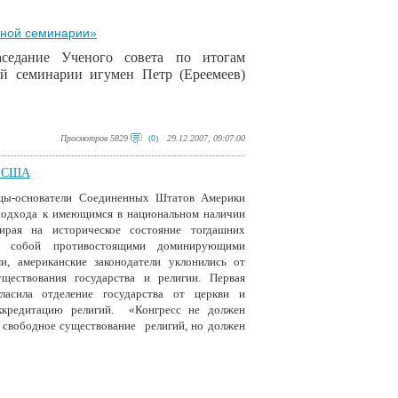
вной семинарии»
седание Ученого совета по итогам
ой семинарии игумен Петр (Ереемеев)
Просмотров 5829
(0)
29.12.2007, 09:07:00
в США
тцы-основатели Соединенных Штатов Америки
 подхода к имеющимся в национальном наличии
ирая на историческое состояние тогдашних
ду собой противостоящими доминирующими
и, американские законодатели уклонились от
уществования государства и религии. Первая
гласила отделение государства от церкви и
ккредитацию религий. «Конгресс не должен
 свободное существование религий, но должен