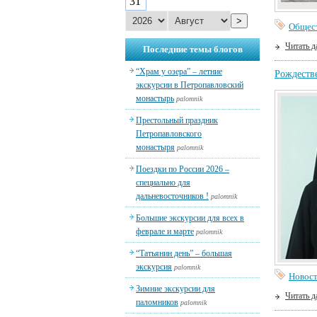
31
>
Общес
Читать д
Последние темы блогов
“Храм у озера” – летние
Рождестве
экскурсии в Петропавловский
монастырь
palomnik
Престольный праздник
Петропавловского
монастыря
palomnik
Поездки по России 2026 –
специально для
дальневосточников !
palomnik
Большие экскурсии для всех в
феврале и марте
palomnik
“Татьянин день” – большая
экскурсия
palomnik
Новос
Зимние экскурсии для
Читать д
паломников
palomnik