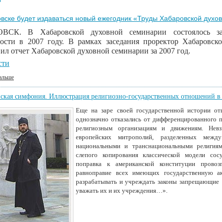
вске будет издаваться новый ежегодник «Труды Хабаровской духо
ВСК. В Хабаровской духовной семинарии состоялось за
ности в 2007 году. В рамках заседания проректор Хабаровск
ил отчет Хабаровской духовной семинарии за 2007 год.
сти
альше
ская симфония. Иллюстрация религиозно-государственных отношений 
Еще на заре своей государственной истории о
однозначно отказались от дифференцированного
религиозным организациям и движениям. Невз
европейских митрополий, разделенных меж
национальными и транснациональными религиям
слепого копирования классической модели сос
поправка к американской конституции провоз
равноправие всех имеющих государственную а
разрабатывать и учреждать законы запрещающие
уважать их и их учреждения…».