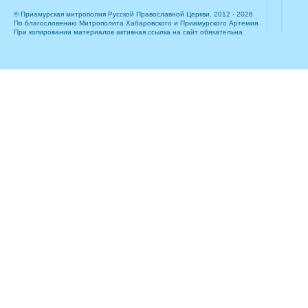
© Приамурская митрополия Русской Православной Церкви, 2012 - 2026
По благословению Митрополита Хабаровского и Приамурского Артемия.
При копировании материалов активная ссылка на сайт обязательна.