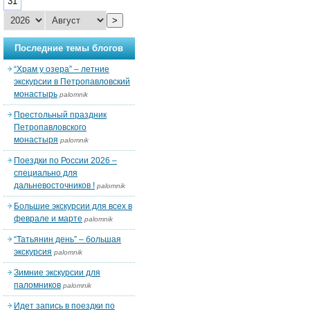
31
>
Последние темы блогов
“Храм у озера” – летние
экскурсии в Петропавловский
монастырь
palomnik
Престольный праздник
Петропавловского
монастыря
palomnik
Поездки по России 2026 –
специально для
дальневосточников !
palomnik
Большие экскурсии для всех в
феврале и марте
palomnik
“Татьянин день” – большая
экскурсия
palomnik
Зимние экскурсии для
паломников
palomnik
Идет запись в поездки по