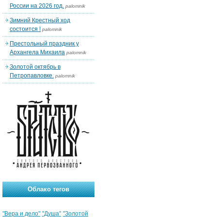
России на 2026 год.
palomnik
Зимний Крестный ход
состоится !
palomnik
Престольный праздник у
Архангела Михаила
palomnik
Золотой октябрь в
Петропавловке.
palomnik
Облако тегов
"Вера и дело"
"Душа"
"Золотой