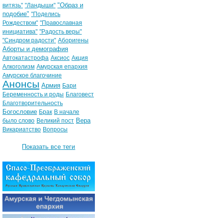
"Образ и
витязь"
"Ландыши"
подобие"
"Поделись
Рождеством"
"Православная
инициатива"
"Радость веры"
"Синдром радости"
Аборигены
Аборты и демография
Автокатастрофа
Аксиос
Акция
Алкоголизм
Амурская епархия
Амурское благочиние
Анонсы
Армия
Бари
Беременность и роды
Благовест
Благотворительность
Богословие
Брак
В начале
Вера
было слово
Великий пост
Викариатство
Вопросы
Показать все теги