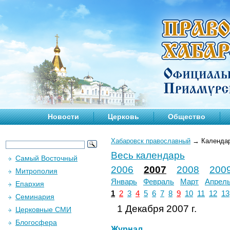
Новости
Церковь
Общество
Хабаровск православный
→
Календа
Весь календарь
Самый Восточный
2006
2007
2008
200
Митрополия
Январь
Февраль
Март
Апрел
Епархия
1
2
3
4
5
6
7
8
9
10
11
12
13
Семинария
1 Декабря 2007 г.
Церковные СМИ
Блогосфера
Журнал