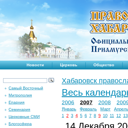
Новости
Церковь
Общество
Хабаровск правосл
Самый Восточный
Весь календар
Митрополия
2006
2007
2008
200
Епархия
Январь
Февраль
Март
Апрел
Семинария
1
2
3
4
5
6
7
8
9
10
11
12
13
Церковные СМИ
14 Декабря 200
Блогосфера