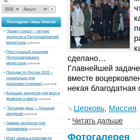
31
ч
>
к
Последние темы блогов
п
“Храм у озера” – летние
р
экскурсии в Петропавловский
монастырь
palomnik
к
Престольный праздник
сделано…
Петропавловского
монастыря
palomnik
Главнейшей задачей
Поездки по России 2026 –
вместе воцерковле
специально для
дальневосточников !
palomnik
некая благодатная
Большие экскурсии для всех в
феврале и марте
palomnik
Церковь
,
Миссия
“Татьянин день” – большая
экскурсия
palomnik
Читать дальше
Зимние экскурсии для
паломников
palomnik
Фотогалерея
Идет запись в поездки по