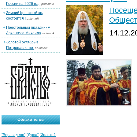
России на 2026 год.
palomnik
Посещ
Зимний Крестный ход
Общест
состоится !
palomnik
Престольный праздник у
14.12.2
Архангела Михаила
palomnik
Золотой октябрь в
Петропавловке.
palomnik
Облако тегов
"Вера и дело"
"Душа"
"Золотой