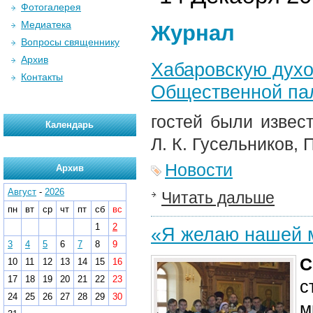
Фотогалерея
Медиатека
Журнал
Вопросы священнику
Архив
Хабаровскую дух
Контакты
Общественной па
гостей были извес
Календарь
Л. К. Гусельников, П
Новости
Архив
Август
-
2026
Читать дальше
пн
вт
ср
чт
пт
сб
вс
1
2
«Я желаю нашей 
3
4
5
6
7
8
9
С
10
11
12
13
14
15
16
17
18
19
20
21
22
23
с
24
25
26
27
28
29
30
м