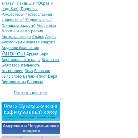
"Образ и
витязь"
"Ландыши"
подобие"
"Поделись
Рождеством"
"Православная
инициатива"
"Радость веры"
"Синдром радости"
Аборигены
Аборты и демография
Автокатастрофа
Аксиос
Акция
Алкоголизм
Амурская епархия
Амурское благочиние
Анонсы
Армия
Бари
Беременность и роды
Благовест
Благотворительность
Богословие
Брак
В начале
Вера
было слово
Великий пост
Викариатство
Вопросы
Показать все теги