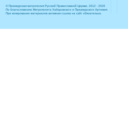
© Приамурская митрополия Русской Православной Церкви, 2012 - 2026
По благословению Митрополита Хабаровского и Приамурского Артемия.
При копировании материалов активная ссылка на сайт обязательна.