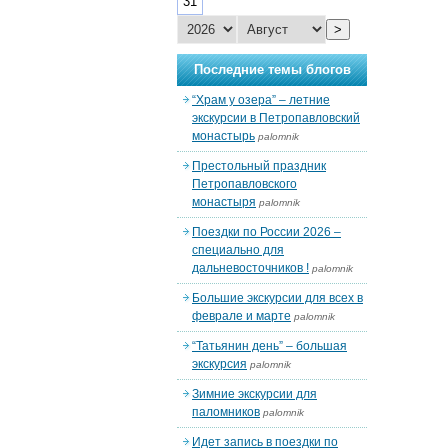
31
>
Последние темы блогов
“Храм у озера” – летние
экскурсии в Петропавловский
монастырь
palomnik
Престольный праздник
Петропавловского
монастыря
palomnik
Поездки по России 2026 –
специально для
дальневосточников !
palomnik
Большие экскурсии для всех в
феврале и марте
palomnik
“Татьянин день” – большая
экскурсия
palomnik
Зимние экскурсии для
паломников
palomnik
Идет запись в поездки по