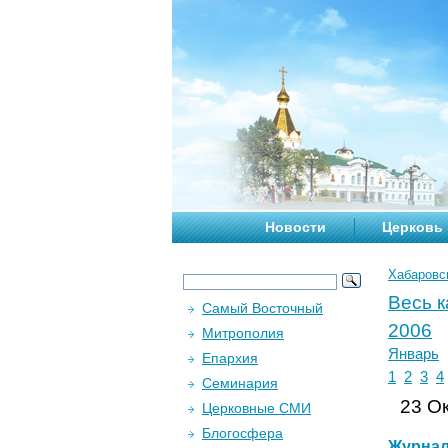
Новости
Церковь
Хабаровс
Весь 
Самый Восточный
2006
Митрополия
Январь
Епархия
1
2
3
4
Семинария
23 Ок
Церковные СМИ
Блогосфера
Журна