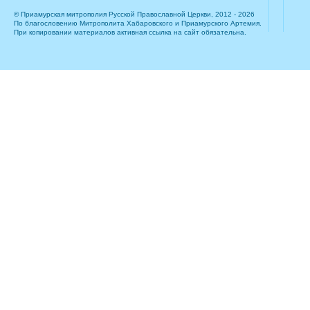
© Приамурская митрополия Русской Православной Церкви, 2012 - 2026
По благословению Митрополита Хабаровского и Приамурского Артемия.
При копировании материалов активная ссылка на сайт обязательна.