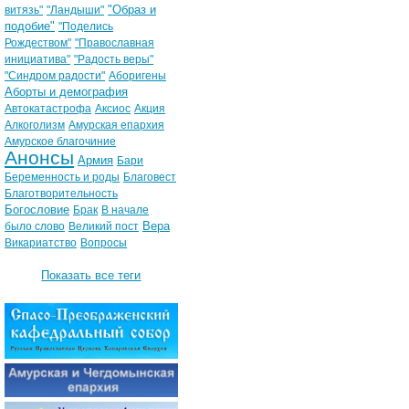
"Образ и
витязь"
"Ландыши"
подобие"
"Поделись
Рождеством"
"Православная
инициатива"
"Радость веры"
"Синдром радости"
Аборигены
Аборты и демография
Автокатастрофа
Аксиос
Акция
Алкоголизм
Амурская епархия
Амурское благочиние
Анонсы
Армия
Бари
Беременность и роды
Благовест
Благотворительность
Богословие
Брак
В начале
Вера
было слово
Великий пост
Викариатство
Вопросы
Показать все теги