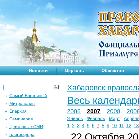
Новости
Церковь
Общество
Хабаровск правосл
Самый Восточный
Весь календар
Митрополия
2006
2007
2008
200
Епархия
Январь
Февраль
Март
Апрел
Семинария
1
2
3
4
5
6
7
8
9
10
11
12
13
Церковные СМИ
22 Октября 200
Блогосфера