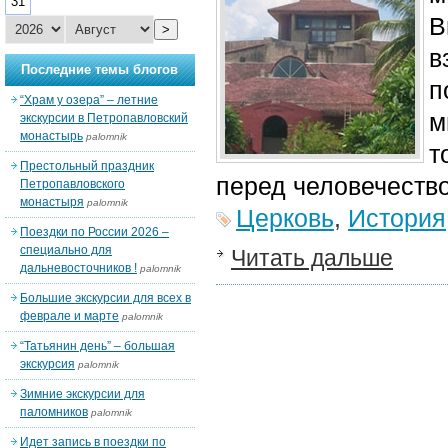
31
В
>
в
Последние темы блогов
п
“Храм у озера” – летние
м
экскурсии в Петропавловский
монастырь
palomnik
т
Престольный праздник
перед человечеств
Петропавловского
монастыря
palomnik
Церковь
,
История
Поездки по России 2026 –
специально для
Читать дальше
дальневосточников !
palomnik
Большие экскурсии для всех в
феврале и марте
palomnik
“Татьянин день” – большая
экскурсия
palomnik
Зимние экскурсии для
паломников
palomnik
Идет запись в поездки по