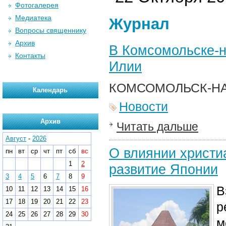
Фотогалерея
Медиатека
Журнал
Вопросы священнику
Архив
В Комсомольске-н
Контакты
Илии
КОМСОМОЛЬСК-НА
Календарь
Новости
Архив
Читать дальше
Август
-
2026
О влиянии христи
пн
вт
ср
чт
пт
сб
вс
1
2
развитие Японии
3
4
5
6
7
8
9
В
10
11
12
13
14
15
16
17
18
19
20
21
22
23
р
24
25
26
27
28
29
30
м