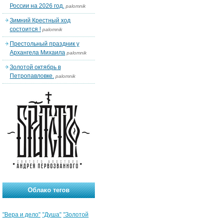
России на 2026 год.
palomnik
Зимний Крестный ход
состоится !
palomnik
Престольный праздник у
Архангела Михаила
palomnik
Золотой октябрь в
Петропавловке.
palomnik
Облако тегов
"Вера и дело"
"Душа"
"Золотой