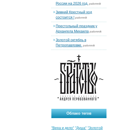
России на 2026 год.
palomnik
Зимний Крестный ход
состоится !
palomnik
Престольный праздник у
Архангела Михаила
palomnik
Золотой октябрь в
Петропавловке.
palomnik
Облако тегов
"Вера и дело"
"Душа"
"Золотой