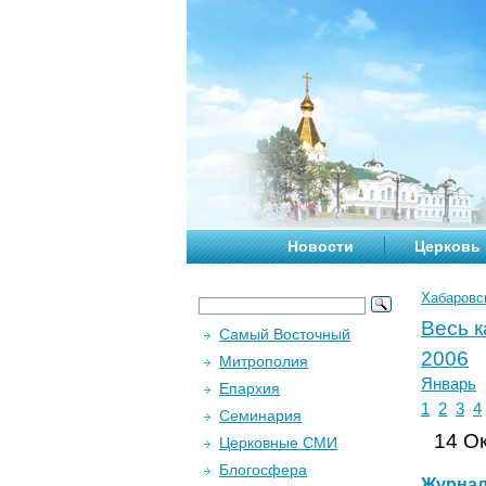
Новости
Церковь
Хабаровс
Весь 
Самый Восточный
2006
Митрополия
Январь
Епархия
1
2
3
4
Семинария
14 Ок
Церковные СМИ
Блогосфера
Журна