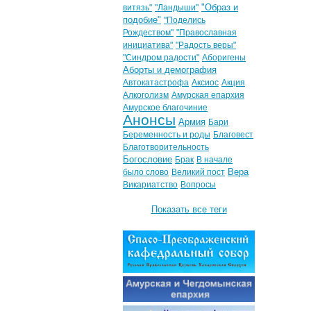
"Образ и
витязь"
"Ландыши"
подобие"
"Поделись
Рождеством"
"Православная
инициатива"
"Радость веры"
"Синдром радости"
Аборигены
Аборты и демография
Автокатастрофа
Аксиос
Акция
Алкоголизм
Амурская епархия
Амурское благочиние
Анонсы
Армия
Бари
Беременность и роды
Благовест
Благотворительность
Богословие
Брак
В начале
Вера
было слово
Великий пост
Викариатство
Вопросы
Показать все теги