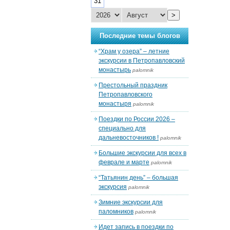
31
>
Последние темы блогов
“Храм у озера” – летние
экскурсии в Петропавловский
монастырь
palomnik
Престольный праздник
Петропавловского
монастыря
palomnik
Поездки по России 2026 –
специально для
дальневосточников !
palomnik
Большие экскурсии для всех в
феврале и марте
palomnik
“Татьянин день” – большая
экскурсия
palomnik
Зимние экскурсии для
паломников
palomnik
Идет запись в поездки по