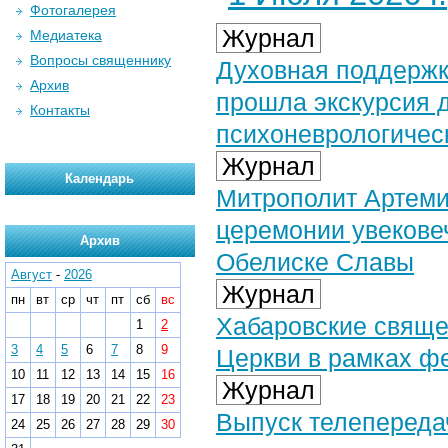
Фотогалерея
Журнал
Медиатека
Вопросы священнику
Духовная поддержк
Архив
прошла экскурсия д
Контакты
психоневрологичес
Журнал
Календарь
Митрополит Артеми
церемонии увекове
Архив
Обелиске Славы
Август
-
2026
Журнал
пн
вт
ср
чт
пт
сб
вс
Хабаровские свяще
1
2
3
4
5
6
7
8
9
Церкви в рамках ф
10
11
12
13
14
15
16
Журнал
17
18
19
20
21
22
23
Выпуск телепереда
24
25
26
27
28
29
30