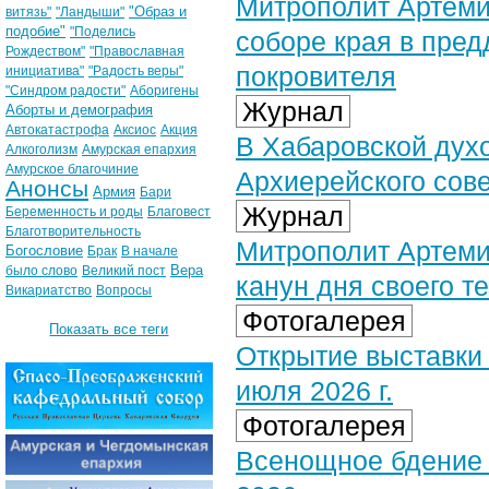
Митрополит Артеми
"Образ и
витязь"
"Ландыши"
подобие"
"Поделись
соборе края в пред
Рождеством"
"Православная
покровителя
инициатива"
"Радость веры"
"Синдром радости"
Аборигены
Журнал
Аборты и демография
Автокатастрофа
Аксиос
Акция
В Хабаровской дух
Алкоголизм
Амурская епархия
Амурское благочиние
Архиерейского сов
Анонсы
Армия
Бари
Журнал
Беременность и роды
Благовест
Благотворительность
Митрополит Артеми
Богословие
Брак
В начале
Вера
было слово
Великий пост
канун дня своего т
Викариатство
Вопросы
Фотогалерея
Показать все теги
Открытие выставки
июля 2026 г.
Фотогалерея
Всенощное бдение 