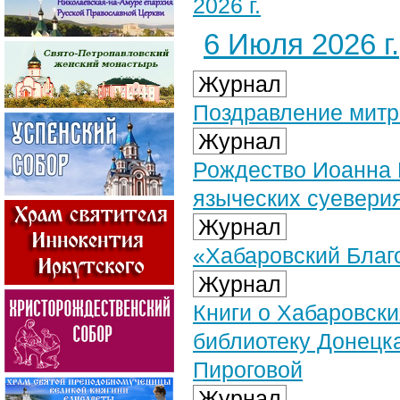
2026 г.
6 Июля 2026 г.
Журнал
Поздравление​ мит
Журнал
Рождество Иоанна 
языческих суевери
Журнал
«Хабаровский Благо
Журнал
Книги о Хабаровск
библиотеку Донецк
Пироговой
Журнал