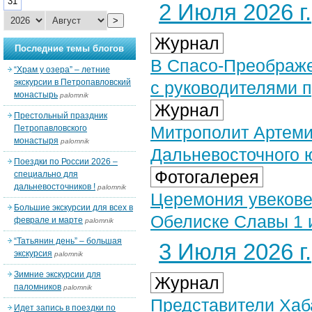
31
2 Июля 2026 г.
>
Журнал
Последние темы блогов
В Спасо-Преображе
“Храм у озера” – летние
экскурсии в Петропавловский
с руководителями 
монастырь
palomnik
Журнал
Престольный праздник
Митрополит Артеми
Петропавловского
монастыря
palomnik
Дальневосточного 
Поездки по России 2026 –
Фотогалерея
специально для
дальневосточников !
palomnik
Церемония увекове
Большие экскурсии для всех в
Обелиске Славы 1 и
феврале и марте
palomnik
“Татьянин день” – большая
3 Июля 2026 г.
экскурсия
palomnik
Зимние экскурсии для
Журнал
паломников
palomnik
Представители Хаб
Идет запись в поездки по