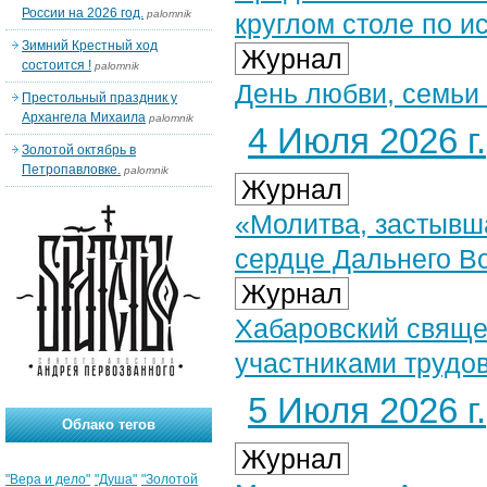
России на 2026 год.
palomnik
круглом столе по 
Зимний Крестный ход
Журнал
состоится !
palomnik
День любви, семьи 
Престольный праздник у
Архангела Михаила
palomnik
4 Июля 2026 г.
Золотой октябрь в
Петропавловке.
palomnik
Журнал
«Молитва, застывша
сердце Дальнего В
Журнал
Хабаровский свяще
участниками трудов
5 Июля 2026 г.
Облако тегов
Журнал
"Вера и дело"
"Душа"
"Золотой