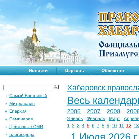
Новости
Церковь
Общество
Хабаровск правосл
Самый Восточный
Весь календар
Митрополия
2006
2007
2008
200
Епархия
Январь
Февраль
Март
Апрел
Семинария
1
2
3
4
5
6
7
8
9
10
11
12
13
Церковные СМИ
1 Июля 2026 г.
Блогосфера