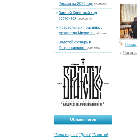
России на 2026 год.
palomnik
Зимний Крестный ход
состоится !
palomnik
Престольный праздник у
Архангела Михаила
palomnik
Золотой октябрь в
Новос
Петропавловке.
palomnik
Читать
Облако тегов
"Вера и дело"
"Душа"
"Золотой