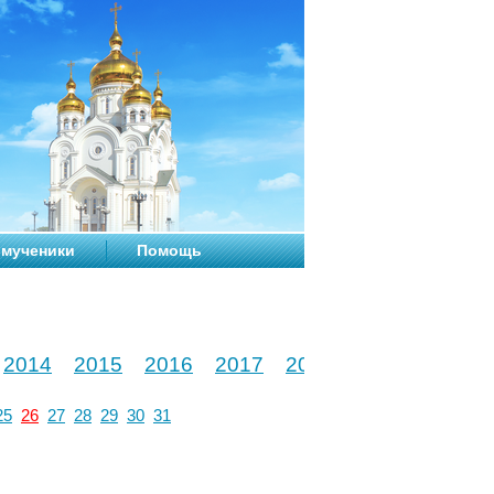
мученики
Помощь
2014
2015
2016
2017
2018
2019
2020
25
26
27
28
29
30
31