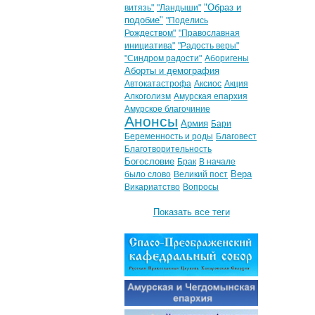
"Образ и
витязь"
"Ландыши"
подобие"
"Поделись
Рождеством"
"Православная
инициатива"
"Радость веры"
"Синдром радости"
Аборигены
Аборты и демография
Автокатастрофа
Аксиос
Акция
Алкоголизм
Амурская епархия
Амурское благочиние
Анонсы
Армия
Бари
Беременность и роды
Благовест
Благотворительность
Богословие
Брак
В начале
Вера
было слово
Великий пост
Викариатство
Вопросы
Показать все теги