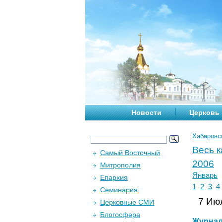
Новости
Церковь
Хабаровс
Весь 
Самый Восточный
2006
Митрополия
Январь
Епархия
1
2
3
4
Семинария
7 Июл
Церковные СМИ
Блогосфера
Журна