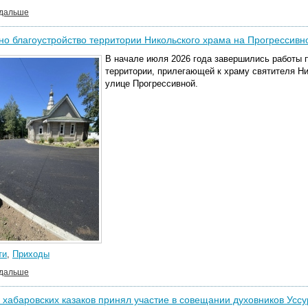
 дальше
о благоустройство территории Никольского храма на Прогрессивн
В начале июля 2026 года завершились работы 
территории, прилегающей к храму святителя Н
улице Прогрессивной
.
ти
,
Приходы
 дальше
 хабаровских казаков принял участие в совещании духовников Уссу