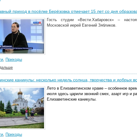
вный приход в посёлке Берёзовка отмечает 15 лет со дня образов
Гость студии «Вести.Хабаровск» – насто
Московской иерей Евгений Зябликов.
ти
,
Приходы
 дальше
инские каникулы: несколько недель солнца, творчества и добрых в
Лето в Елизаветинском храме – особенное время
июля здесь царили звонкий смех, азарт игр и 
Елизаветинские каникулы.
ти
,
Приходы