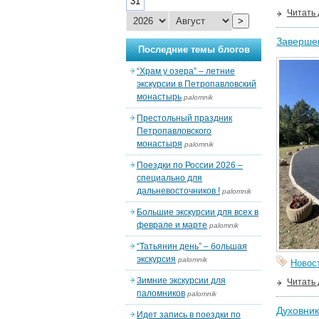
31
Читать
>
Завершен
Последние темы блогов
“Храм у озера” – летние
экскурсии в Петропавловский
монастырь
palomnik
Престольный праздник
Петропавловского
монастыря
palomnik
Поездки по России 2026 –
специально для
дальневосточников !
palomnik
Большие экскурсии для всех в
феврале и марте
palomnik
“Татьянин день” – большая
экскурсия
palomnik
Новос
Зимние экскурсии для
Читать
паломников
palomnik
Духовник
Идет запись в поездки по