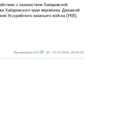
ействию с казачеством Хабаровской
тва Хабаровского края иеромонах Дионисий
ов Уссурийского казачьего войска (УКВ),
.
Просмотров 470
(0)
07.07.2026, 09:05:00