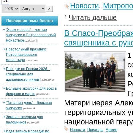
31
Новости
,
Митропо
>
Читать дальше
Последние темы блогов
“Храм у озера” – летние
В Спасо-Преобра
экскурсии в Петропавловский
священника с рук
монастырь
palomnik
Престольный праздник
1
Петропавловского
монастыря
palomnik
с
Поездки по России 2026 –
к
специально для
дальневосточников !
palomnik
Р
Большие экскурсии для всех в
Г
феврале и марте
palomnik
Матери иерея Алек
“Татьянин день” – большая
экскурсия
palomnik
территориальных уп
Зимние экскурсии для
национальной гвар
паломников
palomnik
Новости
,
Приходы
,
Армия
Идет запись в поездки по