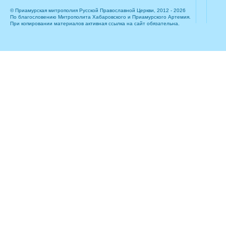
© Приамурская митрополия Русской Православной Церкви, 2012 - 2026
По благословению Митрополита Хабаровского и Приамурского Артемия.
При копировании материалов активная ссылка на сайт обязательна.