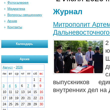
Фотогалерея
Медиатека
Журнал
Вопросы священнику
Архив
Митрополит Артем
Контакты
Дальневосточного
2
Календарь
ю
Ш
Архив
д
Август
-
2026
с
пн
вт
ср
чт
пт
сб
вс
1
2
выпускников еди
3
4
5
6
7
8
9
внутренних дел на 
10
11
12
13
14
15
16
17
18
19
20
21
22
23
24
25
26
27
28
29
30