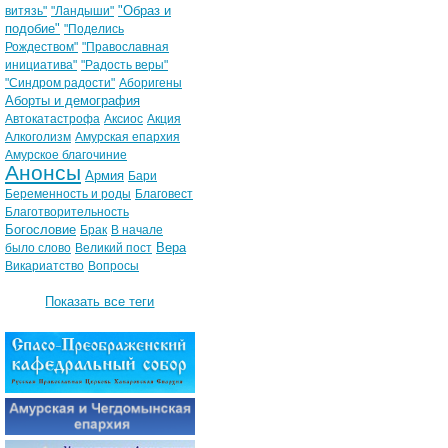
"Образ и
витязь"
"Ландыши"
подобие"
"Поделись
Рождеством"
"Православная
инициатива"
"Радость веры"
"Синдром радости"
Аборигены
Аборты и демография
Автокатастрофа
Аксиос
Акция
Алкоголизм
Амурская епархия
Амурское благочиние
Анонсы
Армия
Бари
Беременность и роды
Благовест
Благотворительность
Богословие
Брак
В начале
Вера
было слово
Великий пост
Викариатство
Вопросы
Показать все теги