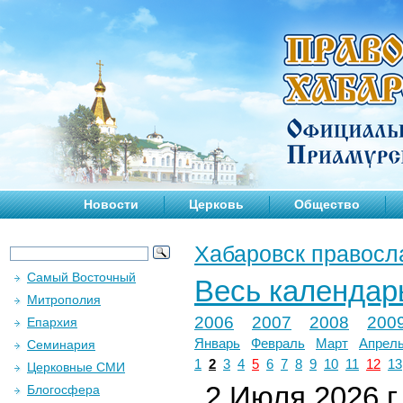
Новости
Церковь
Общество
Хабаровск правосл
Самый Восточный
Весь календар
Митрополия
2006
2007
2008
200
Епархия
Январь
Февраль
Март
Апрел
Семинария
1
2
3
4
5
6
7
8
9
10
11
12
13
Церковные СМИ
2 Июля 2026 г.
Блогосфера