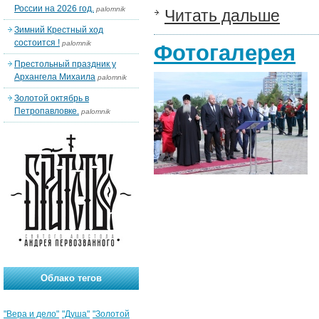
России на 2026 год.
palomnik
Читать дальше
Зимний Крестный ход
состоится !
palomnik
Фотогалерея
Престольный праздник у
Архангела Михаила
palomnik
Золотой октябрь в
Петропавловке.
palomnik
Облако тегов
"Вера и дело"
"Душа"
"Золотой