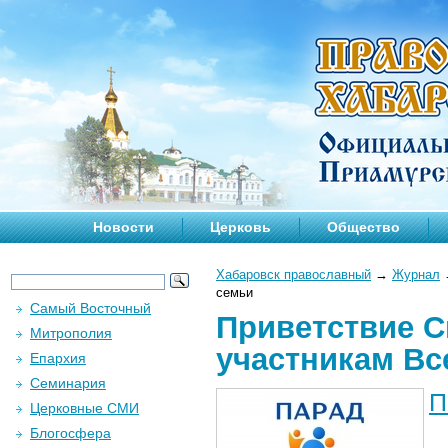
Новости
Церковь
Общество
Хабаровск православный
→
Журнал
семьи
Самый Восточный
Приветствие С
Митрополия
участникам Вс
Епархия
Семинария
П
Церковные СМИ
Блогосфера