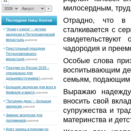
31
милосердным, труди
>
Отрадно, что в 
Последние темы блогов
сталкивается с се
“Храм у озера” – летние
экскурсии в Петропавловский
свидетельствуют 
монастырь
palomnik
чадородия и преем
Престольный праздник
Петропавловского
Особые слова приз
монастыря
palomnik
Поездки по России 2026 –
воспитывающим дет
специально для
семьям, подающим
дальневосточников !
palomnik
Большие экскурсии для всех в
Выражаю надежду
феврале и марте
palomnik
вносить свой вкла
“Татьянин день” – большая
экскурсия
palomnik
супружества и тра
Зимние экскурсии для
материнства и детс
паломников
palomnik
Идет запись в поездки по