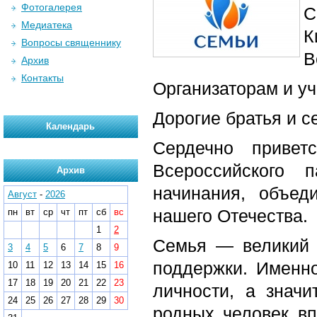
Фотогалерея
С
Медиатека
К
Вопросы священнику
В
Архив
Контакты
Организаторам и у
Дорогие братья и с
Календарь
Сердечно приветс
Всероссийского 
Архив
начинания, объе
Август
-
2026
нашего Отечества.
пн
вт
ср
чт
пт
сб
вс
1
2
Семья — великий 
3
4
5
6
7
8
9
поддержки. Именн
10
11
12
13
14
15
16
17
18
19
20
21
22
23
личности, а знач
24
25
26
27
28
29
30
родных человек вп