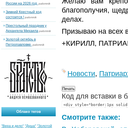
Желаю вам крепо
России на 2026 год.
palomnik
благополучия, щед
Зимний Крестный ход
состоится !
делах.
palomnik
Престольный праздник у
Призываю на всех в
Архангела Михаила
palomnik
Золотой октябрь в
+КИРИЛЛ, ПАТРИ
Петропавловке.
palomnik
Новости
,
Патриар
Код для вставки в 
Облако тегов
Смотрите также:
"Вера и дело"
"Душа"
"Золотой