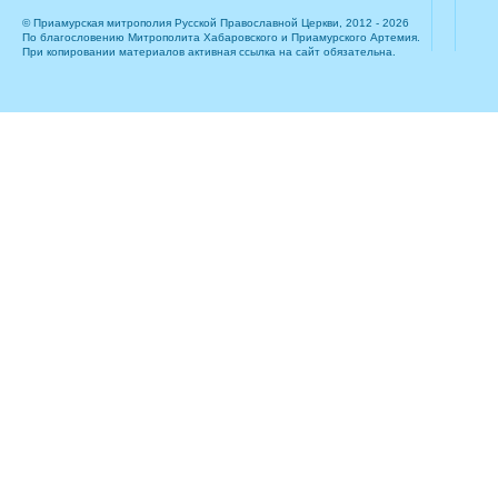
© Приамурская митрополия Русской Православной Церкви, 2012 - 2026
По благословению Митрополита Хабаровского и Приамурского Артемия.
При копировании материалов активная ссылка на сайт обязательна.