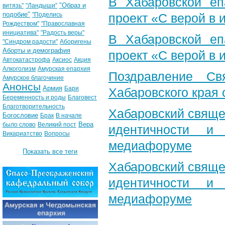
В Хабаровской еп
"Образ и
витязь"
"Ландыши"
подобие"
"Поделись
проект «С верой в
Рождеством"
"Православная
инициатива"
"Радость веры"
В Хабаровской еп
"Синдром радости"
Аборигены
Аборты и демография
проект «С верой в
Автокатастрофа
Аксиос
Акция
Алкоголизм
Амурская епархия
Поздравление Св
Амурское благочиние
Анонсы
Армия
Бари
Хабаровского края 
Беременность и роды
Благовест
Благотворительность
Хабаровский свяще
Богословие
Брак
В начале
Вера
было слово
Великий пост
идентичности и
Викариатство
Вопросы
медиафоруме
Показать все теги
Хабаровский свяще
идентичности и
медиафоруме