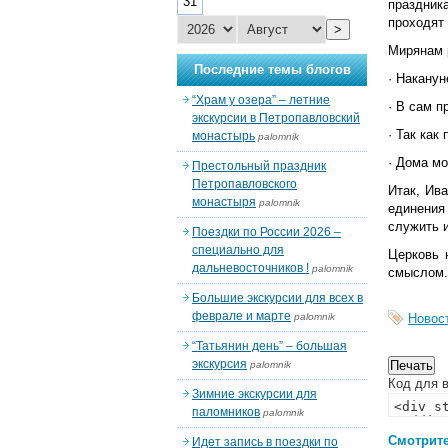
31
праздник
проходят
>
Мирянам 
Последние темы блогов
· Наканун
“Храм у озера” – летние
· В сам 
экскурсии в Петропавловский
· Так как
монастырь
palomnik
· Дома м
Престольный праздник
Петропавловского
Итак, Ив
монастыря
palomnik
единения
служить и
Поездки по России 2026 –
специально для
Церковь 
дальневосточников !
palomnik
смыслом.
Большие экскурсии для всех в
феврале и марте
palomnik
Новос
“Татьянин день” – большая
экскурсия
palomnik
Код для в
Зимние экскурсии для
паломников
palomnik
Смотрите
Идет запись в поездки по