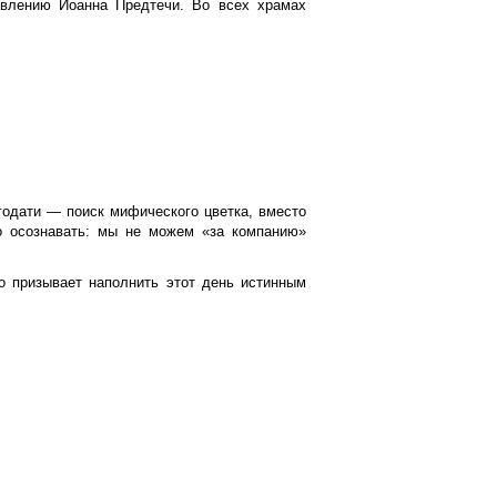
авлению Иоанна Предтечи. Во всех храмах
годати — поиск мифического цветка, вместо
о осознавать: мы не можем «за компанию»
о призывает наполнить этот день истинным