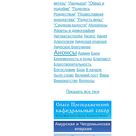
"Образ и
витязь"
"Ландыши"
подобие"
"Поделись
Рождеством"
"Православная
инициатива"
"Радость веры"
"Синдром радости"
Аборигены
Аборты и демография
Автокатастрофа
Аксиос
Акция
Алкоголизм
Амурская епархия
Амурское благочиние
Анонсы
Армия
Бари
Беременность и роды
Благовест
Благотворительность
Богословие
Брак
В начале
Вера
было слово
Великий пост
Викариатство
Вопросы
Показать все теги