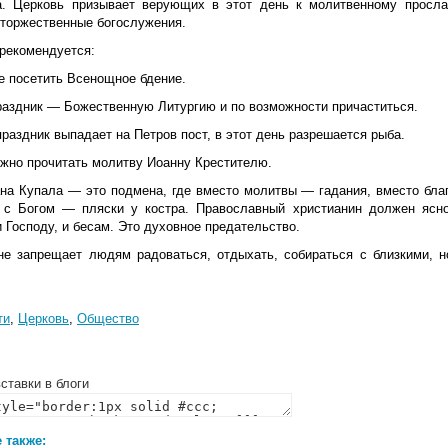
а. Церковь призывает верующих в этот день к молитвенному просл
 торжественные богослужения.
рекомендуется:
е посетить Всенощное бдение.
праздник — Божественную Литургию и по возможности причаститься.
 праздник выпадает на Петров пост, в этот день разрешается рыба.
ожно прочитать молитву Иоанну Крестителю.
ана Купала — это подмена, где вместо молитвы — гадания, вместо бла
 с Богом — пляски у костра. Православный христианин должен ясн
 Господу, и бесам. Это духовное предательство.
не запрещает людям радоваться, отдыхать, собираться с близкими, н
ти
,
Церковь
,
Общество
ставки в блоги
 также: