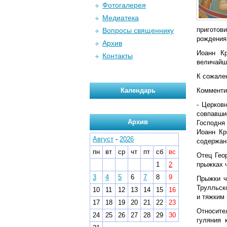
Фотогалерея
Медиатека
приготов
Вопросы священнику
рождения 
Архив
Иоанн Кр
Контакты
величайш
К сожале
Календарь
Комменти
- Церков
совпавши
Архив
Господня
Иоанн Кр
Август
-
2026
содержани
пн
вт
ср
чт
пт
сб
вс
Отец Гео
1
2
прыжках ч
3
4
5
6
7
8
9
Прыжки ч
Трулльско
10
11
12
13
14
15
16
и тяжким
17
18
19
20
21
22
23
Относите
24
25
26
27
28
29
30
гуляния 