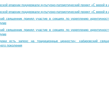
вской епархии поддержали культурно-патриотический проект «С верой в
вской епархии поддержали культурно-патриотический проект «С верой в
кий священник принял участие в секциях по укреплению идентичнос
руме
кий священник принял участие в секциях по укреплению идентичнос
руме
дежи есть запрос на традиционные ценности»: хабаровский свящ
ного поколения