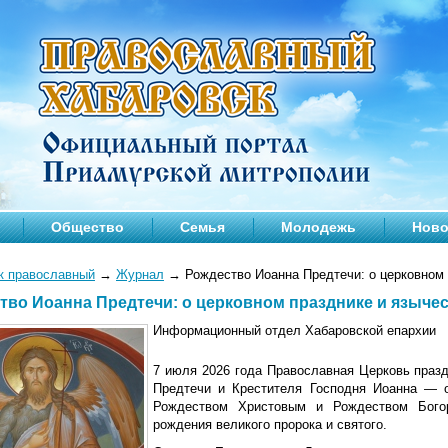
Общество
Семья
Молодежь
Ново
к православный
→
Журнал
→
Рождество Иоанна Предтечи: о церковном 
тво Иоанна Предтечи: о церковном празднике и языче
Информационный отдел Хабаровской епархии
7 июля 2026 года Православная Церковь празд
Предтечи и Крестителя Господня Иоанна — о
Рождеством Христовым и Рождеством Богор
рождения великого пророка и святого.