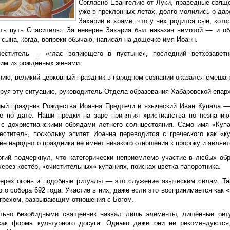
Согласно Евангелию от Луки, праведные свяще
уже в преклонных летах, долго молились о дар
Захарии в храме, что у них родится сын, кот
ить путь Спасителю. За неверие Захария был наказан немотой — и о
сына, когда, вопреки обычаю, написал на дощечке имя Иоанн.
еститель — «глас вопиющего в пустыне», последний ветхозаветн
им из рождённых женами.
нию, великий церковный праздник в народном сознании оказался смешан
руя эту ситуацию, руководитель Отдела образования Хабаровской епарх
ный праздник Рождества Иоанна Предтечи и языческий Иван Купала —
е по дате. Наши предки на заре принятия христианства по незнани
 с дохристианскими обрядами летнего солнцестояния. Само имя «Куп
еститель, поскольку эпитет Иоанна переводится с греческого как «куп
е народного праздника не имеет никакого отношения к пророку и являе
ргий подчеркнул, что категорически неприемлемо участие в любых об
ерез костёр, «очистительных» купаниях, поисках цветка папоротника.
ерез огонь и подобные ритуалы — это служение языческим силам. Т
го собора 692 года. Участие в них, даже если это воспринимается как 
 грехом, разрывающим отношения с Богом.
льно безобидными священник назвал лишь элементы, лишённые рит
как форма культурного досуга. Однако даже они не рекомендуются,