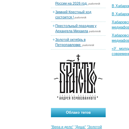
России на 2026 год.
palomnik
В Хабаро
Зимний Крестный ход
В Хабаро
состоится !
palomnik
Хабаровс
Престольный праздник у
медиафо
Архангела Михаила
palomnik
Хабаровс
Золотой октябрь в
медиафо
Петропавловке.
palomnik
«У моло
современ
Облако тегов
"Вера и дело"
"Душа"
"Золотой