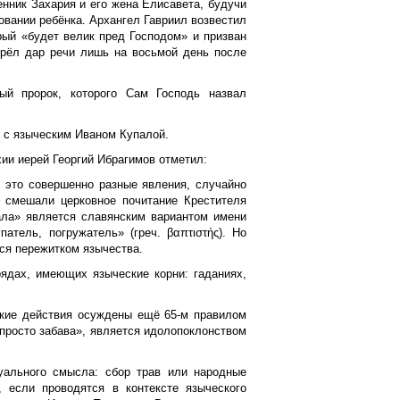
нник Захария и его жена Елисавета, будучи
овании ребёнка. Архангел Гавриил возвестил
орый «будет велик пред Господом» и призван
брёл дар речи лишь на восьмой день после
ый пророк, которого Сам Господь назвал
 с языческим Иваном Купалой.
ии иерей Георгий Ибрагимов отметил:
 это совершенно разные явления, случайно
ю смешали церковное почитание Крестителя
ала» является славянским вариантом имени
атель, погружатель» (греч. βαπτιστής). Но
тся пережитком язычества.
рядах, имеющих языческие корни: гаданиях,
акие действия осуждены ещё 65-м правилом
«просто забава», является идолопоклонством
уального смысла: сбор трав или народные
 если проводятся в контексте языческого