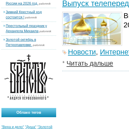
Выпуск телеперед
России на 2026 год.
palomnik
Зимний Крестный ход
В
состоится !
palomnik
2
Престольный праздник у
Архангела Михаила
palomnik
Золотой октябрь в
Петропавловке.
palomnik
Новости
,
Интерне
Читать дальше
Облако тегов
"Вера и дело"
"Душа"
"Золотой