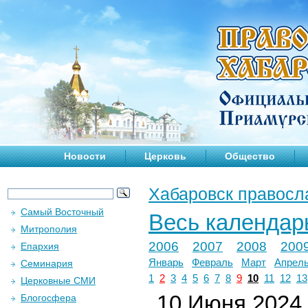
Новости
Церковь
Общество
Хабаровск правосл
Самый Восточный
Весь календар
Митрополия
2006
2007
2008
200
Епархия
Январь
Февраль
Март
Апрел
Семинария
1
2
3
4
5
6
7
8
9
10
11
12
13
Церковные СМИ
10 Июня 2024 
Блогосфера