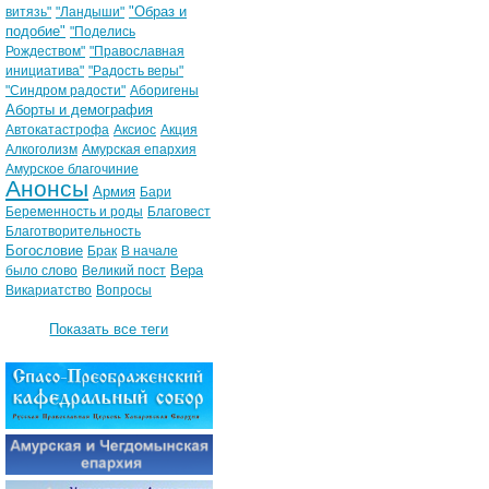
"Образ и
витязь"
"Ландыши"
подобие"
"Поделись
Рождеством"
"Православная
инициатива"
"Радость веры"
"Синдром радости"
Аборигены
Аборты и демография
Автокатастрофа
Аксиос
Акция
Алкоголизм
Амурская епархия
Амурское благочиние
Анонсы
Армия
Бари
Беременность и роды
Благовест
Благотворительность
Богословие
Брак
В начале
Вера
было слово
Великий пост
Викариатство
Вопросы
Показать все теги