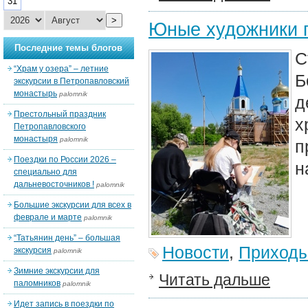
31
>
Юные художники п
Последние темы блогов
С
“Храм у озера” – летние
Б
экскурсии в Петропавловский
монастырь
palomnik
д
Престольный праздник
Петропавловского
монастыря
palomnik
п
Поездки по России 2026 –
н
специально для
дальневосточников !
palomnik
Большие экскурсии для всех в
феврале и марте
palomnik
“Татьянин день” – большая
Новости
,
Приход
экскурсия
palomnik
Зимние экскурсии для
Читать дальше
паломников
palomnik
Идет запись в поездки по