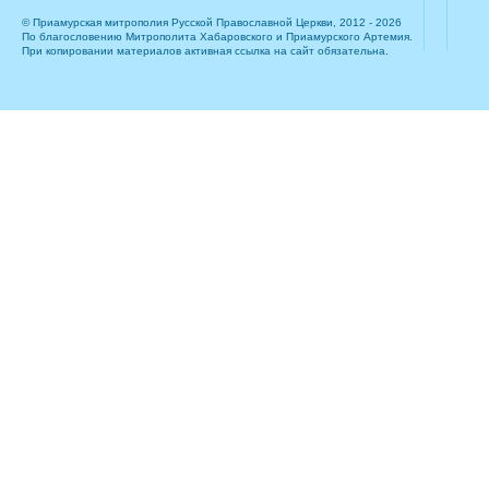
© Приамурская митрополия Русской Православной Церкви, 2012 - 2026
По благословению Митрополита Хабаровского и Приамурского Артемия.
При копировании материалов активная ссылка на сайт обязательна.