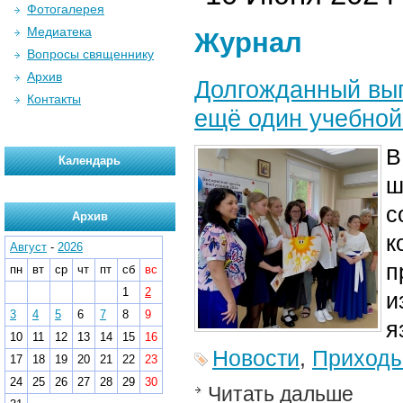
Фотогалерея
Медиатека
Журнал
Вопросы священнику
Архив
Долгожданный вы
Контакты
ещё один учебной
В
Календарь
ш
с
Архив
к
Август
-
2026
п
пн
вт
ср
чт
пт
сб
вс
1
2
и
3
4
5
6
7
8
9
я
10
11
12
13
14
15
16
Новости
,
Приход
17
18
19
20
21
22
23
24
25
26
27
28
29
30
Читать дальше