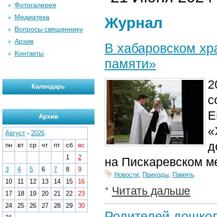
Фотогалерея
Медиатека
Журнал
Вопросы священнику
Архив
В хабаровском х
Контакты
памяти»
2
Календарь
с
Е
Архив
«
Август
-
2026
д
пн
вт
ср
чт
пт
сб
вс
1
2
на Пискаревском м
3
4
5
6
7
8
9
Новости
,
Приходы
,
Память
10
11
12
13
14
15
16
Читать дальше
17
18
19
20
21
22
23
24
25
26
27
28
29
30
Родителей дошкол