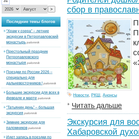
31
сбор в православ
>
П
Последние темы блогов
П
“Храм у озера” – летние
экскурсии в Петропавловский
к
монастырь
palomnik
с
Престольный праздник
Петропавловского
«
монастыря
palomnik
Поездки по России 2026 –
специально для
дальневосточников !
palomnik
Большие экскурсии для всех в
Новости
,
РКШ
,
Анонсы
феврале и марте
palomnik
Читать дальше
“Татьянин день” – большая
экскурсия
palomnik
Экскурсия для во
Зимние экскурсии для
паломников
palomnik
Хабаровской духо
Идет запись в поездки по