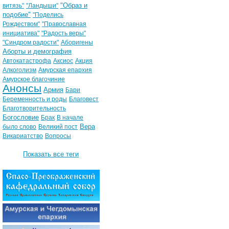
"Образ и
витязь"
"Ландыши"
подобие"
"Поделись
Рождеством"
"Православная
инициатива"
"Радость веры"
"Синдром радости"
Аборигены
Аборты и демография
Автокатастрофа
Аксиос
Акция
Алкоголизм
Амурская епархия
Амурское благочиние
Анонсы
Армия
Бари
Беременность и роды
Благовест
Благотворительность
Богословие
Брак
В начале
Вера
было слово
Великий пост
Викариатство
Вопросы
Показать все теги