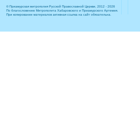
© Приамурская митрополия Русской Православной Церкви, 2012 - 2026
По благословению Митрополита Хабаровского и Приамурского Артемия.
При копировании материалов активная ссылка на сайт обязательна.