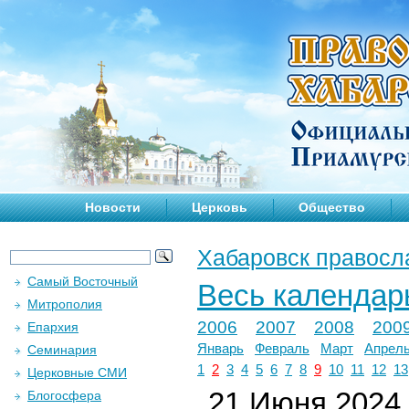
Новости
Церковь
Общество
Хабаровск правосл
Самый Восточный
Весь календар
Митрополия
2006
2007
2008
200
Епархия
Январь
Февраль
Март
Апрел
Семинария
1
2
3
4
5
6
7
8
9
10
11
12
13
Церковные СМИ
21 Июня 2024 
Блогосфера