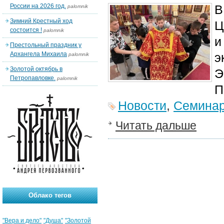
России на 2026 год.
В
palomnik
Зимний Крестный ход
Ц
состоится !
palomnik
и
Престольный праздник у
Архангела Михаила
э
palomnik
Золотой октябрь в
Э
Петропавловке.
palomnik
П
Новости
,
Семина
Читать дальше
Облако тегов
"Вера и дело"
"Душа"
"Золотой