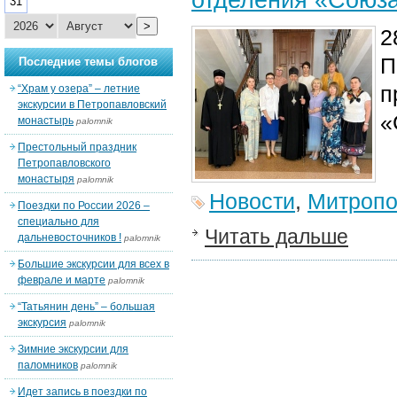
31
>
2
П
Последние темы блогов
п
“Храм у озера” – летние
экскурсии в Петропавловский
«
монастырь
palomnik
Престольный праздник
Петропавловского
монастыря
palomnik
Новости
,
Митропо
Поездки по России 2026 –
специально для
Читать дальше
дальневосточников !
palomnik
Большие экскурсии для всех в
феврале и марте
palomnik
“Татьянин день” – большая
экскурсия
palomnik
Зимние экскурсии для
паломников
palomnik
Идет запись в поездки по