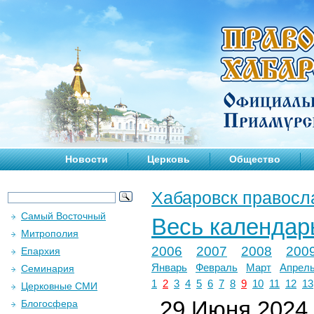
Новости
Церковь
Общество
Хабаровск правосл
Самый Восточный
Весь календар
Митрополия
2006
2007
2008
200
Епархия
Январь
Февраль
Март
Апрел
Семинария
1
2
3
4
5
6
7
8
9
10
11
12
13
Церковные СМИ
29 Июня 2024 
Блогосфера