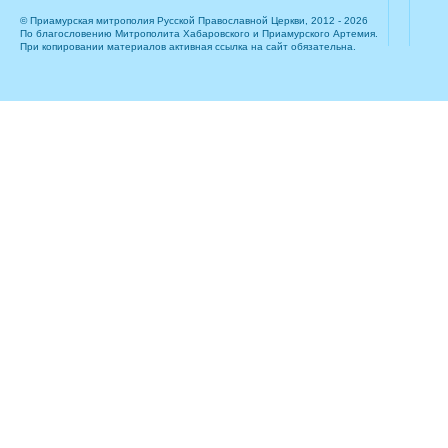
© Приамурская митрополия Русской Православной Церкви, 2012 - 2026
По благословению Митрополита Хабаровского и Приамурского Артемия.
При копировании материалов активная ссылка на сайт обязательна.