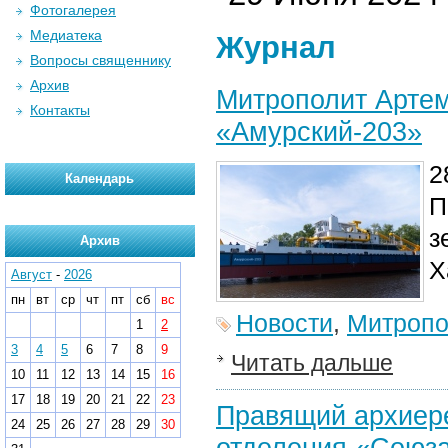
Фотогалерея
Медиатека
Журнал
Вопросы священнику
Архив
Митрополит Арте
Контакты
«Амурский-203»
2
Календарь
П
з
Архив
Х
Август
-
2026
пн
вт
ср
чт
пт
сб
вс
Новости
,
Митропо
1
2
3
4
5
6
7
8
9
Читать дальше
10
11
12
13
14
15
16
17
18
19
20
21
22
23
Правящий архиере
24
25
26
27
28
29
30
отделения «Союз