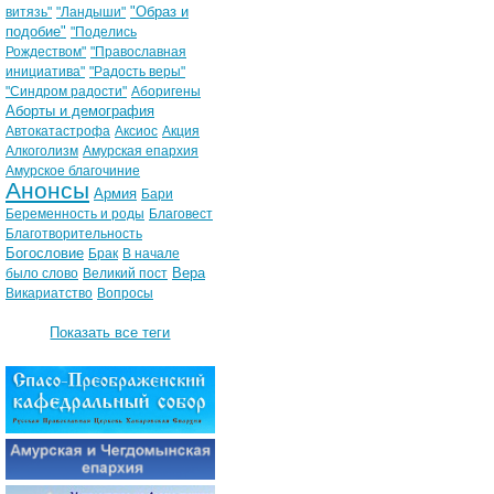
"Образ и
витязь"
"Ландыши"
подобие"
"Поделись
Рождеством"
"Православная
инициатива"
"Радость веры"
"Синдром радости"
Аборигены
Аборты и демография
Автокатастрофа
Аксиос
Акция
Алкоголизм
Амурская епархия
Амурское благочиние
Анонсы
Армия
Бари
Беременность и роды
Благовест
Благотворительность
Богословие
Брак
В начале
Вера
было слово
Великий пост
Викариатство
Вопросы
Показать все теги