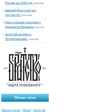
России на 2026 год.
palomnik
Зимний Крестный ход
состоится !
palomnik
Престольный праздник у
Архангела Михаила
palomnik
Золотой октябрь в
Петропавловке.
palomnik
Облако тегов
"Вера и дело"
"Душа"
"Золотой