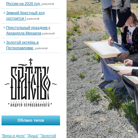
России на 2026 год.
palomnik
Зимний Крестный ход
состоится !
palomnik
Престольный праздник у
Архангела Михаила
palomnik
Золотой октябрь в
Петропавловке.
palomnik
Облако тегов
"Вера и дело"
"Душа"
"Золотой