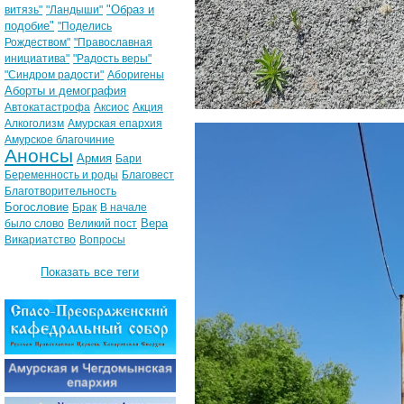
"Образ и
витязь"
"Ландыши"
подобие"
"Поделись
Рождеством"
"Православная
инициатива"
"Радость веры"
"Синдром радости"
Аборигены
Аборты и демография
Автокатастрофа
Аксиос
Акция
Алкоголизм
Амурская епархия
Амурское благочиние
Анонсы
Армия
Бари
Беременность и роды
Благовест
Благотворительность
Богословие
Брак
В начале
Вера
было слово
Великий пост
Викариатство
Вопросы
Показать все теги