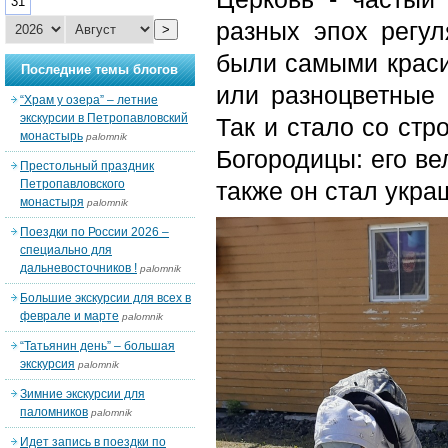
31
разных эпох регу
>
были самыми краси
Последние темы блогов
или разноцветные 
“Храм у озера” – летние
экскурсии в Петропавловский
Так и стало со ст
монастырь
palomnik
Богородицы: его ве
Престольный праздник
Петропавловского
также он стал укра
монастыря
palomnik
Поездки по России 2026 –
специально для
дальневосточников !
palomnik
Большие экскурсии для всех в
феврале и марте
palomnik
“Татьянин день” – большая
экскурсия
palomnik
Зимние экскурсии для
паломников
palomnik
Идет запись в поездки по