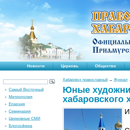
Новости
Церковь
Общество
Хабаровск православный
→
Журнал
Юные художни
Самый Восточный
хабаровского 
Митрополия
Епархия
И
Семинария
Церковные СМИ
Блогосфера