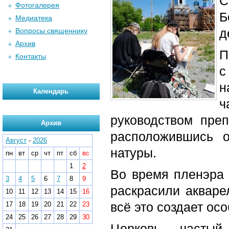
С
Фотогалерея
Б
Медиатека
д
Вопросы священнику
Архив
П
Контакты
с
н
Календарь
ч
руководством пре
Архив
расположившись 
Август
-
2026
натуры.
пн
вт
ср
чт
пт
сб
вс
1
2
Во время пленэра 
3
4
5
6
7
8
9
раскрасили акваре
10
11
12
13
14
15
16
всё это создает ос
17
18
19
20
21
22
23
24
25
26
27
28
29
30
Церковь - частый