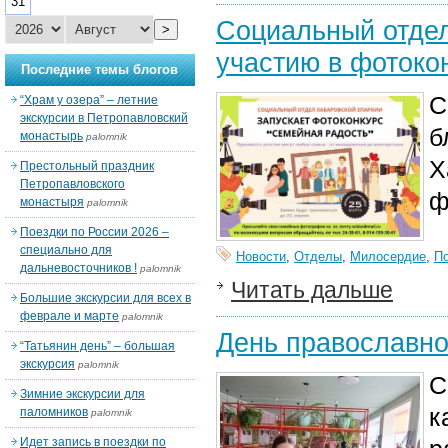
31
Социальный отдел
>
участию в фотоко
Последние темы блогов
С
“Храм у озера” – летние
экскурсии в Петропавловский
б
монастырь
palomnik
Х
Престольный праздник
Петропавловского
ф
монастыря
palomnik
Поездки по России 2026 –
специально для
Новости
,
Отделы
,
Милосердие
,
П
дальневосточников !
palomnik
Читать дальше
Большие экскурсии для всех в
феврале и марте
palomnik
День православно
“Татьянин день” – большая
экскурсия
palomnik
С
Зимние экскурсии для
к
паломников
palomnik
Идет запись в поездки по