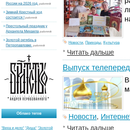
р
России на 2026 год.
palomnik
л
Зимний Крестный ход
н
состоится !
palomnik
Престольный праздник у
Архангела Михаила
palomnik
Золотой октябрь в
Новости
,
Приходы
,
Культура
Петропавловке.
palomnik
Читать дальше
Выпуск телеперед
В
м
Облако тегов
Новости
,
Интерне
Читать дальше
"Вера и дело"
"Душа"
"Золотой