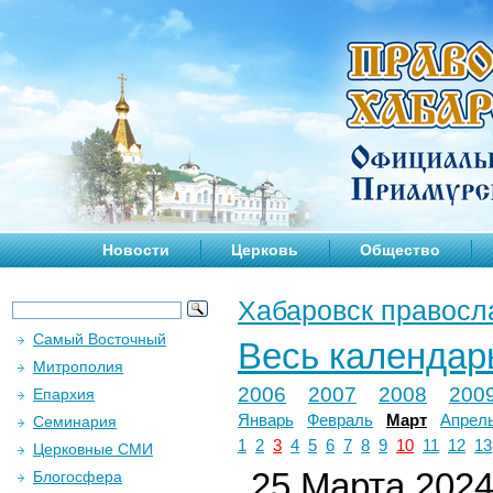
Новости
Церковь
Общество
Хабаровск правосл
Самый Восточный
Весь календар
Митрополия
2006
2007
2008
200
Епархия
Январь
Февраль
Март
Апрел
Семинария
1
2
3
4
5
6
7
8
9
10
11
12
13
Церковные СМИ
25 Марта 2024 
Блогосфера