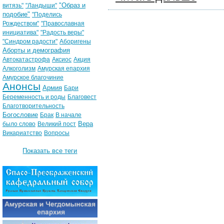
"Образ и
витязь"
"Ландыши"
подобие"
"Поделись
Рождеством"
"Православная
инициатива"
"Радость веры"
"Синдром радости"
Аборигены
Аборты и демография
Автокатастрофа
Аксиос
Акция
Алкоголизм
Амурская епархия
Амурское благочиние
Анонсы
Армия
Бари
Беременность и роды
Благовест
Благотворительность
Богословие
Брак
В начале
Вера
было слово
Великий пост
Викариатство
Вопросы
Показать все теги