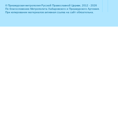
© Приамурская митрополия Русской Православной Церкви, 2012 - 2026
По благословению Митрополита Хабаровского и Приамурского Артемия.
При копировании материалов активная ссылка на сайт обязательна.