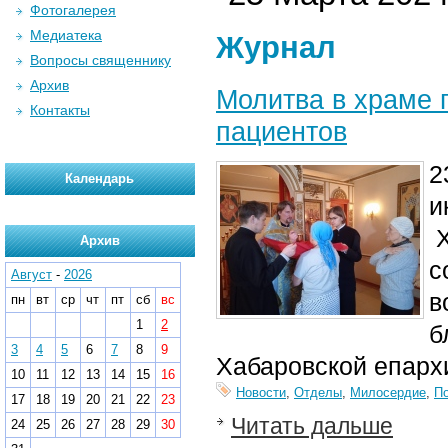
Фотогалерея
Медиатека
Журнал
Вопросы священнику
Архив
Молитва в храме 
Контакты
пациентов
2
Календарь
и
Х
Архив
с
Август
-
2026
в
пн
вт
ср
чт
пт
сб
вс
1
2
б
3
4
5
6
7
8
9
Хабаровской епарх
10
11
12
13
14
15
16
Новости
,
Отделы
,
Милосердие
,
П
17
18
19
20
21
22
23
Читать дальше
24
25
26
27
28
29
30