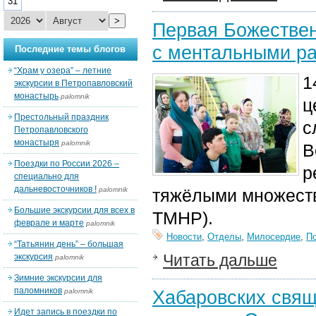
31
>
Первая Божествен
с ментальными р
Последние темы блогов
“Храм у озера” – летние
1
экскурсии в Петропавловский
монастырь
palomnik
ц
Престольный праздник
с
Петропавловского
монастыря
palomnik
В
Поездки по России 2026 –
р
специально для
дальневосточников !
palomnik
тяжёлыми множеств
Большие экскурсии для всех в
ТМНР)
.
феврале и марте
palomnik
Новости
,
Отделы
,
Милосердие
,
П
“Татьянин день” – большая
Читать дальше
экскурсия
palomnik
Зимние экскурсии для
паломников
Хабаровских свящ
palomnik
Идет запись в поездки по