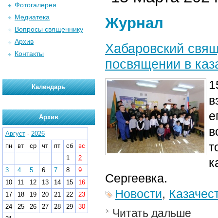
Фотогалерея
Медиатека
Журнал
Вопросы священнику
Архив
Хабаровский свящ
Контакты
посвящении в каз
1
Календарь
в
е
Архив
в
Август
-
2026
т
пн
вт
ср
чт
пт
сб
вс
1
2
к
3
4
5
6
7
8
9
Сергеевка.
10
11
12
13
14
15
16
Новости
,
Казачес
17
18
19
20
21
22
23
24
25
26
27
28
29
30
Читать дальше