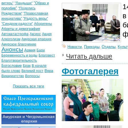
"Образ и
витязь"
"Ландыши"
1
подобие"
"Поделись
Рождеством"
"Православная
в
инициатива"
"Радость веры"
б
"Синдром радости"
Аборигены
Аборты и демография
ф
Автокатастрофа
Аксиос
Акция
Алкоголизм
Амурская епархия
Амурское благочиние
Новости
,
Приходы
,
Отделы
,
Культ
Анонсы
Армия
Бари
Читать дальше
Беременность и роды
Благовест
Благотворительность
Богословие
Брак
В начале
Фотогалерея
Вера
было слово
Великий пост
Викариатство
Вопросы
Показать все теги