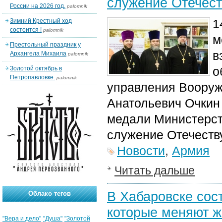
служение Отечест
России на 2026 год.
palomnik
1
Зимний Крестный ход
состоится !
palomnik
м
Престольный праздник у
в
Архангела Михаила
palomnik
о
Золотой октябрь в
Петропавловке.
palomnik
управления Вооруж
Анатольевич Очкин
медали Министерст
служение Отечеств
Новости
,
Армия
Читать дальше
В Хабаровске сос
Облако тегов
которые меняют ж
"Вера и дело"
"Душа"
"Золотой