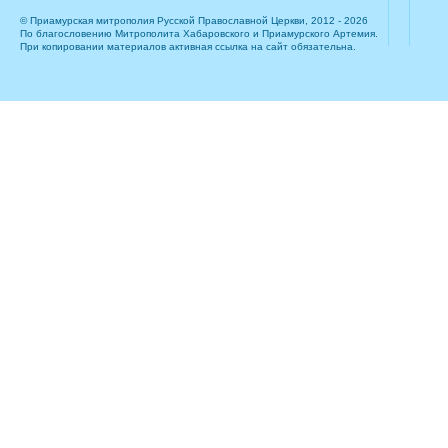
© Приамурская митрополия Русской Православной Церкви, 2012 - 2026
По благословению Митрополита Хабаровского и Приамурского Артемия.
При копировании материалов активная ссылка на сайт обязательна.