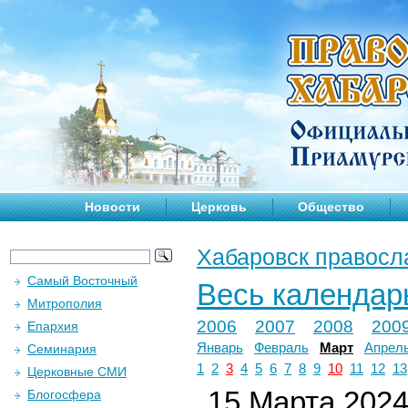
Новости
Церковь
Общество
Хабаровск правосл
Самый Восточный
Весь календар
Митрополия
2006
2007
2008
200
Епархия
Январь
Февраль
Март
Апрел
Семинария
1
2
3
4
5
6
7
8
9
10
11
12
13
Церковные СМИ
15 Марта 2024 
Блогосфера