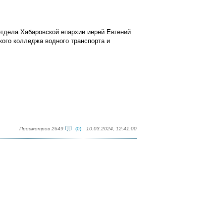
отдела Хабаровской епархии иерей Евгений
кого колледжа водного транспорта и
Просмотров 2649
(0)
10.03.2024, 12:41:00