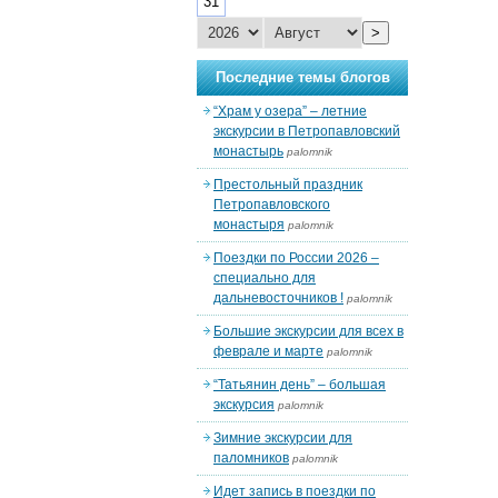
31
>
Последние темы блогов
“Храм у озера” – летние
экскурсии в Петропавловский
монастырь
palomnik
Престольный праздник
Петропавловского
монастыря
palomnik
Поездки по России 2026 –
специально для
дальневосточников !
palomnik
Большие экскурсии для всех в
феврале и марте
palomnik
“Татьянин день” – большая
экскурсия
palomnik
Зимние экскурсии для
паломников
palomnik
Идет запись в поездки по