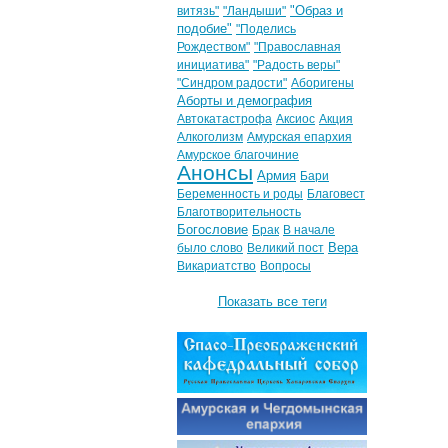
"Образ и
витязь"
"Ландыши"
подобие"
"Поделись
Рождеством"
"Православная
инициатива"
"Радость веры"
"Синдром радости"
Аборигены
Аборты и демография
Автокатастрофа
Аксиос
Акция
Алкоголизм
Амурская епархия
Амурское благочиние
Анонсы
Армия
Бари
Беременность и роды
Благовест
Благотворительность
Богословие
Брак
В начале
Вера
было слово
Великий пост
Викариатство
Вопросы
Показать все теги