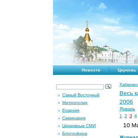
Новости
Церковь
Хабаровс
Весь 
Самый Восточный
2006
Митрополия
Январь
Епархия
1
2
3
4
Семинария
10 Ма
Церковные СМИ
Блогосфера
Журна