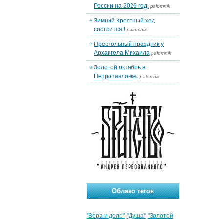
России на 2026 год.
palomnik
Зимний Крестный ход
состоится !
palomnik
Престольный праздник у
Архангела Михаила
palomnik
Золотой октябрь в
Петропавловке.
palomnik
Облако тегов
"Вера и дело"
"Душа"
"Золотой