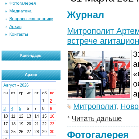
Фотогалерея
Медиатека
Журнал
Вопросы священнику
Архив
Митрополит Артем
Контакты
встрече агитацио
3
Календарь
а
«
Архив
о
Август
-
2026
а
пн
вт
ср
чт
пт
сб
вс
1
2
Митрополит
,
Ново
3
4
5
6
7
8
9
10
11
12
13
14
15
16
Читать дальше
17
18
19
20
21
22
23
24
25
26
27
28
29
30
Фотогалерея