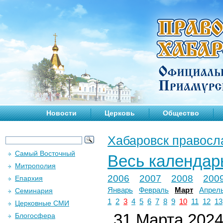
Новости
Церковь
Общество
Хабаровск правосл
Самый Восточный
Весь календар
Митрополия
2006
2007
2008
200
Епархия
Январь
Февраль
Март
Апрел
Семинария
1
2
3
4
5
6
7
8
9
10
11
12
13
Церковные СМИ
31 Марта 2024 
Блогосфера