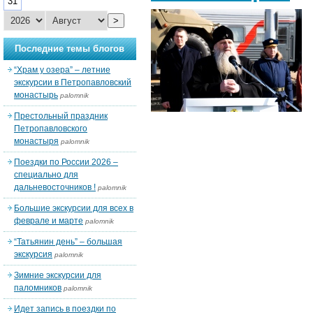
31
>
Последние темы блогов
“Храм у озера” – летние
экскурсии в Петропавловский
монастырь
palomnik
Престольный праздник
Петропавловского
монастыря
palomnik
Поездки по России 2026 –
специально для
дальневосточников !
palomnik
Большие экскурсии для всех в
феврале и марте
palomnik
“Татьянин день” – большая
экскурсия
palomnik
Зимние экскурсии для
паломников
palomnik
Идет запись в поездки по