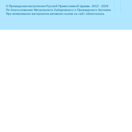
© Приамурская митрополия Русской Православной Церкви, 2012 - 2026
По благословению Митрополита Хабаровского и Приамурского Артемия.
При копировании материалов активная ссылка на сайт обязательна.