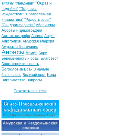
"Образ и
витязь"
"Ландыши"
подобие"
"Поделись
Рождеством"
"Православная
инициатива"
"Радость веры"
"Синдром радости"
Аборигены
Аборты и демография
Автокатастрофа
Аксиос
Акция
Алкоголизм
Амурская епархия
Амурское благочиние
Анонсы
Армия
Бари
Беременность и роды
Благовест
Благотворительность
Богословие
Брак
В начале
Вера
было слово
Великий пост
Викариатство
Вопросы
Показать все теги