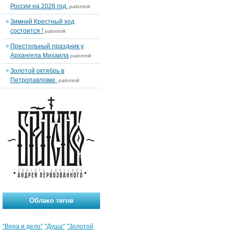
России на 2026 год.
palomnik
Зимний Крестный ход
состоится !
palomnik
Престольный праздник у
Архангела Михаила
palomnik
Золотой октябрь в
Петропавловке.
palomnik
Облако тегов
"Вера и дело"
"Душа"
"Золотой