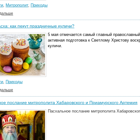
ти
,
Митрополит
,
Приходы
 дальше
сха: как пекут праздничные куличи?
5 мая отмечается самый главный православный
активная подготовка к Светлому Христову воск
куличи.
ти
,
Приходы
 дальше
ое послание митрополита Хабаровского и Приамурского Артемия
Пасхальное послание митрополита Хабаровског