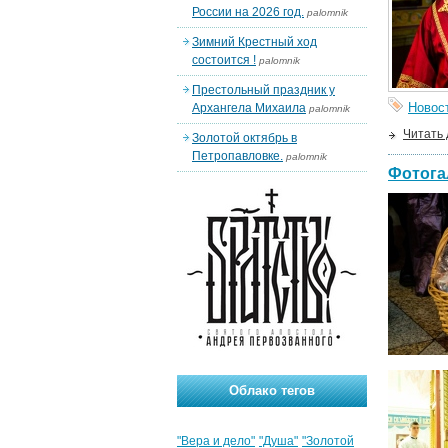
России на 2026 год.
palomnik
Зимний Крестный ход
состоится !
palomnik
Престольный праздник у
Новос
Архангела Михаила
palomnik
Читать
Золотой октябрь в
Петропавловке.
palomnik
Фотога
Облако тегов
"Вера и дело"
"Душа"
"Золотой