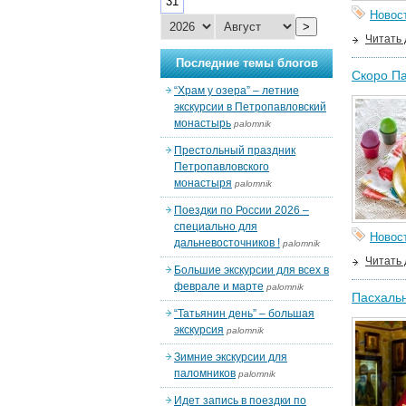
31
Новос
>
Читать
Последние темы блогов
Скоро Па
“Храм у озера” – летние
экскурсии в Петропавловский
монастырь
palomnik
Престольный праздник
Петропавловского
монастыря
palomnik
Поездки по России 2026 –
специально для
Новос
дальневосточников !
palomnik
Читать
Большие экскурсии для всех в
феврале и марте
palomnik
Пасхальн
“Татьянин день” – большая
экскурсия
palomnik
Зимние экскурсии для
паломников
palomnik
Идет запись в поездки по