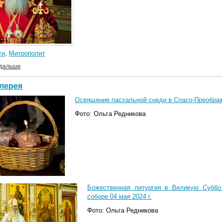
ти
,
Митрополит
 дальше
лерея
Освящение пасхальной снеди в Спасо-Преображ
Фото: Ольга Редникова
Божественная литургия в Великую Суббо
соборе 04 мая 2024 г.
Фото: Ольга Редникова