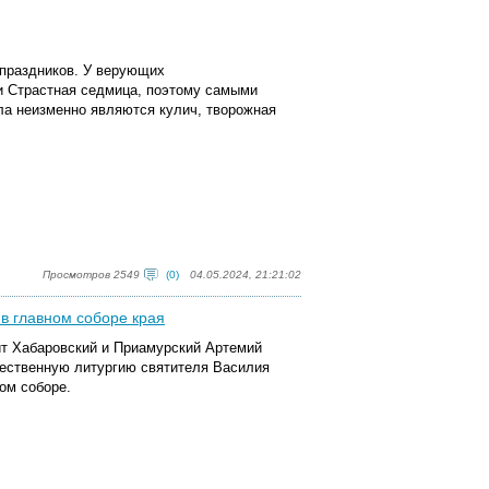
 праздников. У верующих
 и Страстная седмица, поэтому самыми
ла неизменно являются кулич, творожная
Просмотров 2549
(0)
04.05.2024, 21:21:02
в главном соборе края
ит Хабаровский и Приамурский Артемий
жественную литургию святителя Василия
ом соборе.