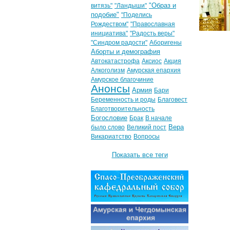
"Образ и
витязь"
"Ландыши"
подобие"
"Поделись
Рождеством"
"Православная
инициатива"
"Радость веры"
"Синдром радости"
Аборигены
Аборты и демография
Автокатастрофа
Аксиос
Акция
Алкоголизм
Амурская епархия
Амурское благочиние
Анонсы
Армия
Бари
Беременность и роды
Благовест
Благотворительность
Богословие
Брак
В начале
Вера
было слово
Великий пост
Викариатство
Вопросы
Показать все теги