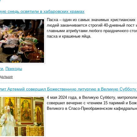
ую снедь освятили в хабаровских храмах
Пасха – один из самых значимых христианских
людей заканчивается строгий 40-дневный пост
главными атрибутами любого праздничного сто
пасха и крашеные яйца.
ти
,
Приходы
 дальше
ит Артемий совершил Божественную литургию в Великую Субботу 
4 мая 2024 года, в Великую Субботу, митропол
совершил вечерню с чтением 15 паримий и Бо
Великого в Спасо-Преображенском кафедральн