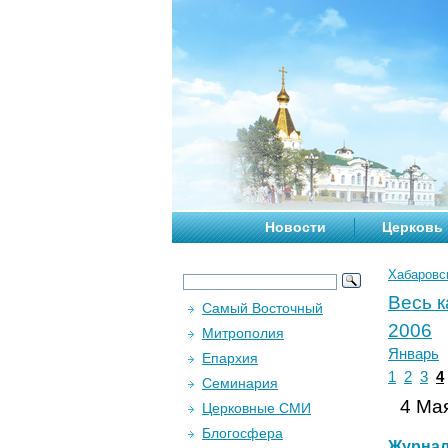
Новости
Церковь
Хабаровс
Весь 
Самый Восточный
2006
Митрополия
Январь
Епархия
1
2
3
4
Семинария
4 Мая
Церковные СМИ
Блогосфера
Журна