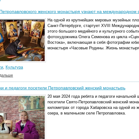
Петропавловского женского монастыря узнают на международном 
На одной из крупнейших мировых музейных пло
Санкт-Петербурге, стартует XVIII Международ
этого большого медийного и культурного событ
фотохудожника Олега Семенова из цикла «Сцен
Востока», включающая в себя фотографии юби
монастыря «Часовые Родины. Жизнь монастыря
ти
,
Культура
 дальше
и и педагоги посетили Петропавловский женский монастырь
20 мая 2024 года ребята и педагоги начальной
посетили Свято-Петропавловский женский мона
километрах от города Хабаровска на одной из 
озера, в маленьком селе Петропавловка.