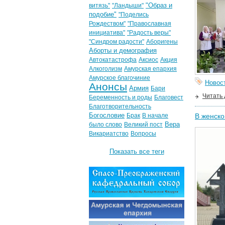
"Образ и
витязь"
"Ландыши"
подобие"
"Поделись
Рождеством"
"Православная
инициатива"
"Радость веры"
"Синдром радости"
Аборигены
Аборты и демография
Автокатастрофа
Аксиос
Акция
Алкоголизм
Амурская епархия
Амурское благочиние
Новос
Анонсы
Армия
Бари
Читать
Беременность и роды
Благовест
Благотворительность
Богословие
Брак
В начале
В женско
Вера
было слово
Великий пост
Викариатство
Вопросы
Показать все теги