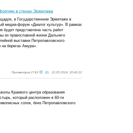
форуме в стенах Эрмитажа
щадок, в Государственном Эрмитаже в
ный медиа-форум «Диалог культур». В рамках
ия будет представлена часть работ
ы из православной жизни Дальнего
лейной выставки Петропавловского
 на берегах Амура».
Просмотров 2743
(0)
22.05.2024, 20:40:22
 школы Краевого центра образования
стырь, который расположен в 60-ти
живописных сопок, близ Петропавловского