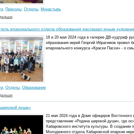
ти
,
Приходы
,
Отделы
,
Монастырь
 дальше
тель епархиального отдела образования рассказал юным художни
18 и 20 мая 2024 года в галерее ДВ-худграф р
образования иерей Георгий Ибрагимов провел 
епархиального конкурса «Краски Пасхи» - о см
ти
,
Отделы
,
Образование
 дальше
 широкой души»
21 мая 2024 года в Доме офицеров Восточного 
представление «Родина широкой души», где ос
Хабаровского института культуры. В создании 
Молодежного отдела Хабаровской епархии иере