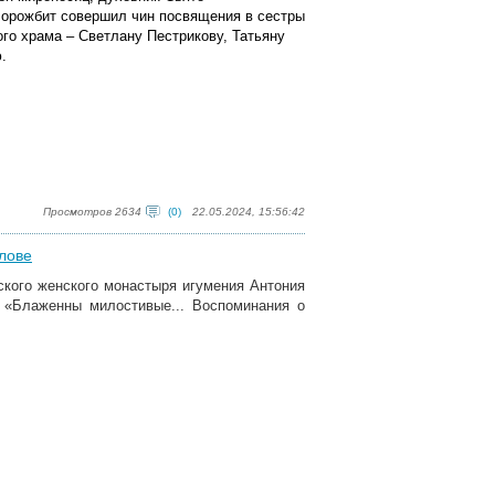
Ворожбит совершил чин посвящения в сестры
го храма – Светлану Пестрикову, Татьяну
.
Просмотров 2634
(0)
22.05.2024, 15:56:42
лове
ского женского монастыря игумения Антония
 «Блаженны милостивые... Воспоминания о