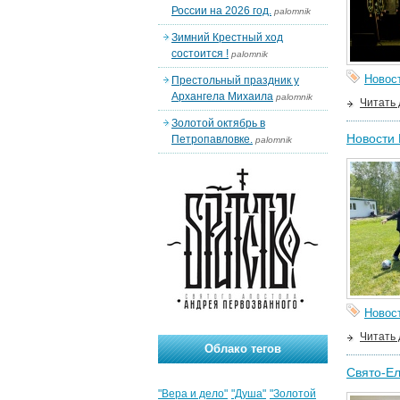
России на 2026 год.
palomnik
Зимний Крестный ход
состоится !
palomnik
Новос
Престольный праздник у
Архангела Михаила
palomnik
Читать
Золотой октябрь в
Новости 
Петропавловке.
palomnik
Новос
Читать
Облако тегов
Свято-Ел
"Вера и дело"
"Душа"
"Золотой