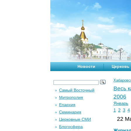
Новости
Церковь
Хабаровс
Весь 
Самый Восточный
2006
Митрополия
Январь
Епархия
1
2
3
4
Семинария
22 Ма
Церковные СМИ
Блогосфера
Журна