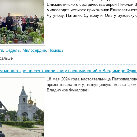
Елизаветинского сестричества иерей Николай 
милосердия четырех прихожанок Елизаветинско
Чугунову, Наталию Сучкову и Ольгу Буковскую
ти
,
Отделы
,
Милосердие
,
Помощь
 дальше
м монастыре презентовали книгу воспоминаний о Владимире Фука
18 мая 2024 года настоятельница Петропавлов
презентовала книгу, выпущенную монастырём
Владимире Фукалове».