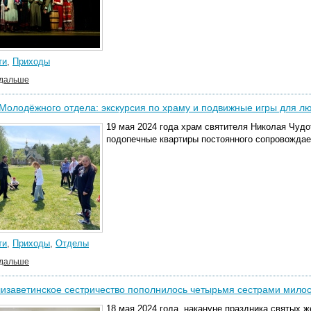
ти
,
Приходы
 дальше
Молодёжного отдела: экскурсия по храму и подвижные игры для л
19 мая 2024 года храм святителя Николая Чудо
подопечные квартиры постоянного сопровожда
ти
,
Приходы
,
Отделы
 дальше
изаветинское сестричество пополнилось четырьмя сестрами мило
18 мая 2024 года, накануне праздника святых ж