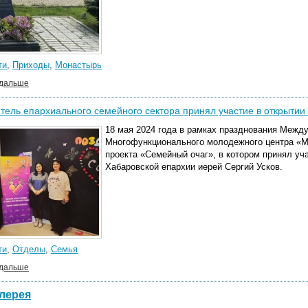
ти
,
Приходы
,
Монастырь
 дальше
тель епархиального семейного сектора принял участие в открытии
18 мая 2024 года в рамках празднования Между
Многофункционального молодежного центра «М
проекта «Семейный очаг», в котором принял уч
Хабаровской епархии иерей Сергий Усков.
ти
,
Отделы
,
Семья
 дальше
лерея