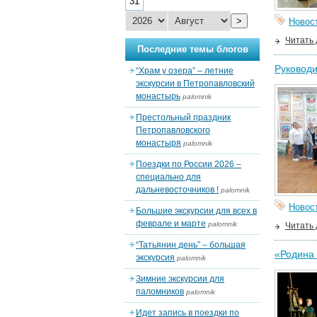
31
>
Новос
Читать
Последние темы блогов
Руководи
“Храм у озера” – летние
экскурсии в Петропавловский
монастырь
palomnik
Престольный праздник
Петропавловского
монастыря
palomnik
Поездки по России 2026 –
специально для
дальневосточников !
palomnik
Новос
Большие экскурсии для всех в
феврале и марте
palomnik
Читать
“Татьянин день” – большая
«Родина
экскурсия
palomnik
Зимние экскурсии для
паломников
palomnik
Идет запись в поездки по