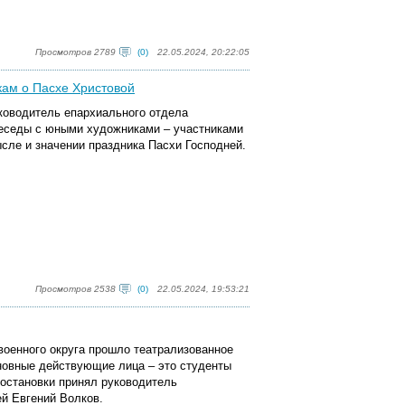
Просмотров 2789
(0)
22.05.2024, 20:22:05
кам о Пасхе Христовой
уководитель епархиального отдела
беседы с юными художниками – участниками
ысле и значении праздника Пасхи Господней.
Просмотров 2538
(0)
22.05.2024, 19:53:21
военного округа прошло театрализованное
новные действующие лица – это студенты
постановки принял руководитель
й Евгений Волков.