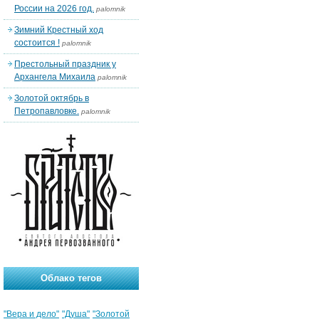
России на 2026 год.
palomnik
Зимний Крестный ход
состоится !
palomnik
Престольный праздник у
Архангела Михаила
palomnik
Золотой октябрь в
Петропавловке.
palomnik
Облако тегов
"Вера и дело"
"Душа"
"Золотой