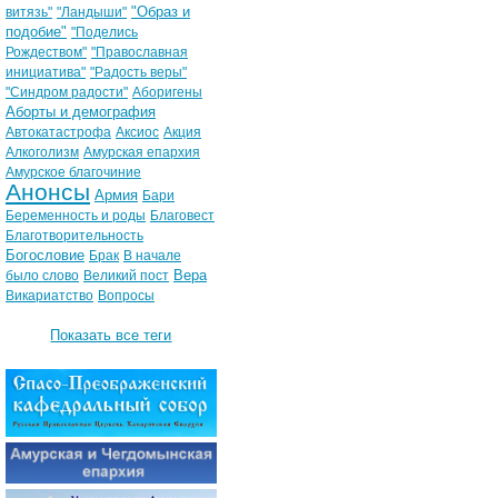
"Образ и
витязь"
"Ландыши"
подобие"
"Поделись
Рождеством"
"Православная
инициатива"
"Радость веры"
"Синдром радости"
Аборигены
Аборты и демография
Автокатастрофа
Аксиос
Акция
Алкоголизм
Амурская епархия
Амурское благочиние
Анонсы
Армия
Бари
Беременность и роды
Благовест
Благотворительность
Богословие
Брак
В начале
Вера
было слово
Великий пост
Викариатство
Вопросы
Показать все теги