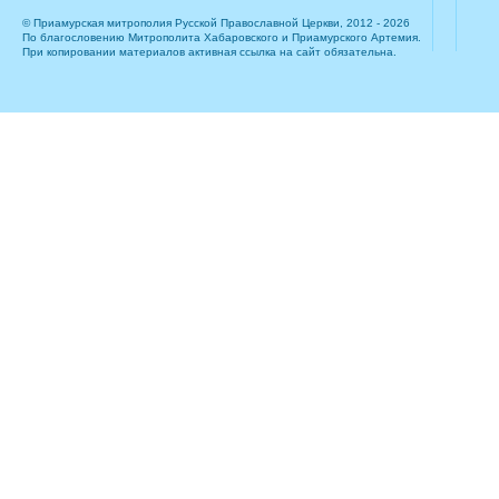
© Приамурская митрополия Русской Православной Церкви, 2012 - 2026
По благословению Митрополита Хабаровского и Приамурского Артемия.
При копировании материалов активная ссылка на сайт обязательна.