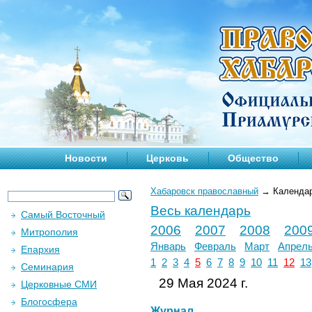
Новости
Церковь
Общество
Хабаровск православный
→
Календа
Весь календарь
Самый Восточный
2006
2007
2008
200
Митрополия
Январь
Февраль
Март
Апрел
Епархия
1
2
3
4
5
6
7
8
9
10
11
12
13
Семинария
29 Мая 2024 г.
Церковные СМИ
Блогосфера
Журнал