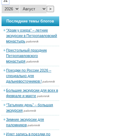
31
>
Последние темы блогов
“Храм у озера” – летние
экскурсии в Петропавловский
монастырь
palomnik
Престольный праздник
Петропавловского
монастыря
palomnik
Поездки по России 2026 –
специально для
дальневосточников !
palomnik
Большие экскурсии для всех в
феврале и марте
palomnik
“Татьянин день” – большая
экскурсия
palomnik
Зимние экскурсии для
паломников
palomnik
Идет запись в поездки по