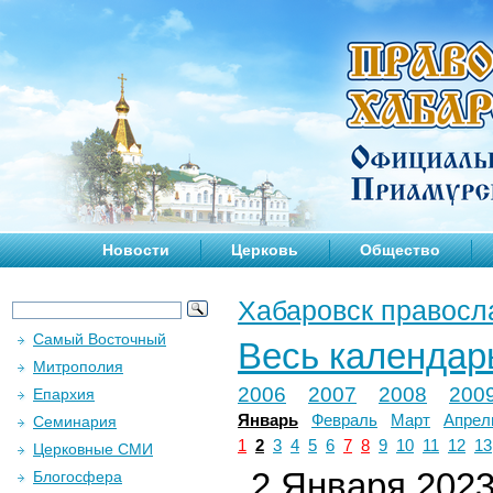
Новости
Церковь
Общество
Хабаровск правосл
Самый Восточный
Весь календар
Митрополия
2006
2007
2008
200
Епархия
Январь
Февраль
Март
Апрел
Семинария
1
2
3
4
5
6
7
8
9
10
11
12
13
Церковные СМИ
2 Января 2023 
Блогосфера