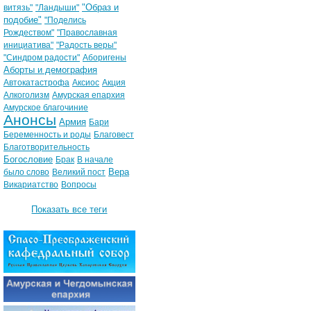
"Образ и
витязь"
"Ландыши"
подобие"
"Поделись
Рождеством"
"Православная
инициатива"
"Радость веры"
"Синдром радости"
Аборигены
Аборты и демография
Автокатастрофа
Аксиос
Акция
Алкоголизм
Амурская епархия
Амурское благочиние
Анонсы
Армия
Бари
Беременность и роды
Благовест
Благотворительность
Богословие
Брак
В начале
Вера
было слово
Великий пост
Викариатство
Вопросы
Показать все теги