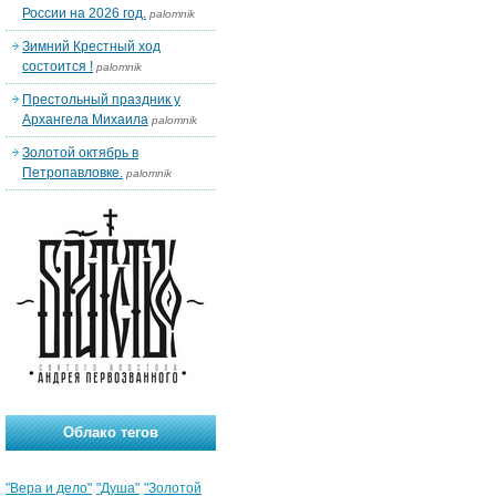
России на 2026 год.
palomnik
Зимний Крестный ход
состоится !
palomnik
Престольный праздник у
Архангела Михаила
palomnik
Золотой октябрь в
Петропавловке.
palomnik
Облако тегов
"Вера и дело"
"Душа"
"Золотой