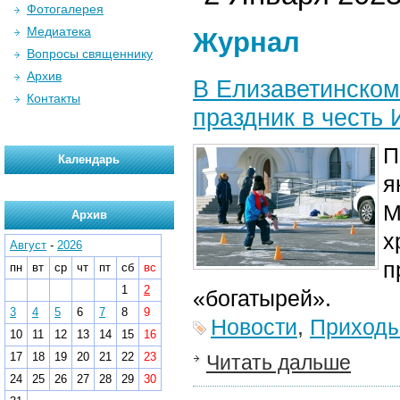
Фотогалерея
Медиатека
Журнал
Вопросы священнику
Архив
В Елизаветинско
Контакты
праздник в честь
П
Календарь
я
М
Архив
х
Август
-
2026
п
пн
вт
ср
чт
пт
сб
вс
1
2
«богатырей».
3
4
5
6
7
8
9
Новости
,
Приход
10
11
12
13
14
15
16
17
18
19
20
21
22
23
Читать дальше
24
25
26
27
28
29
30