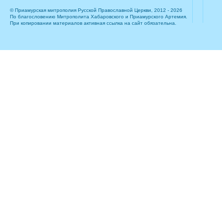
© Приамурская митрополия Русской Православной Церкви, 2012 - 2026
По благословению Митрополита Хабаровского и Приамурского Артемия.
При копировании материалов активная ссылка на сайт обязательна.