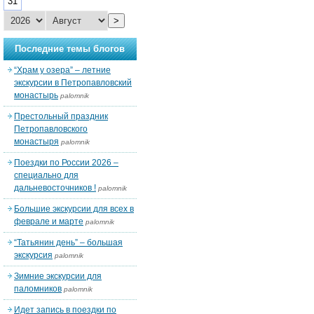
31
>
Последние темы блогов
“Храм у озера” – летние
экскурсии в Петропавловский
монастырь
palomnik
Престольный праздник
Петропавловского
монастыря
palomnik
Поездки по России 2026 –
специально для
дальневосточников !
palomnik
Большие экскурсии для всех в
феврале и марте
palomnik
“Татьянин день” – большая
экскурсия
palomnik
Зимние экскурсии для
паломников
palomnik
Идет запись в поездки по