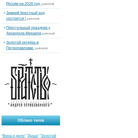
России на 2026 год.
palomnik
Зимний Крестный ход
состоится !
palomnik
Престольный праздник у
Архангела Михаила
palomnik
Золотой октябрь в
Петропавловке.
palomnik
Облако тегов
"Вера и дело"
"Душа"
"Золотой