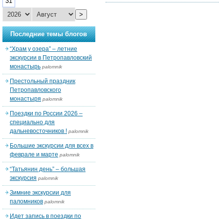
31
>
Последние темы блогов
“Храм у озера” – летние
экскурсии в Петропавловский
монастырь
palomnik
Престольный праздник
Петропавловского
монастыря
palomnik
Поездки по России 2026 –
специально для
дальневосточников !
palomnik
Большие экскурсии для всех в
феврале и марте
palomnik
“Татьянин день” – большая
экскурсия
palomnik
Зимние экскурсии для
паломников
palomnik
Идет запись в поездки по