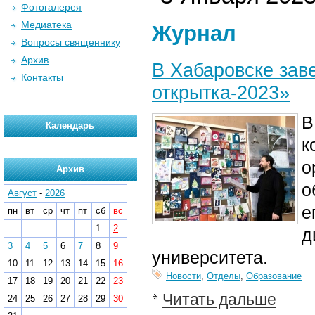
Фотогалерея
Медиатека
Журнал
Вопросы священнику
Архив
В Хабаровске зав
Контакты
открытка-2023»
В
Календарь
к
о
Архив
о
Август
-
2026
е
пн
вт
ср
чт
пт
сб
вс
1
2
д
3
4
5
6
7
8
9
университета.
10
11
12
13
14
15
16
Новости
,
Отделы
,
Образование
17
18
19
20
21
22
23
Читать дальше
24
25
26
27
28
29
30