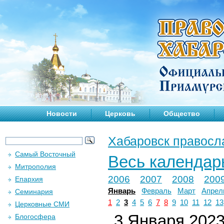
Новости
Церковь
Общество
Хабаровск правосл
Самый Восточный
Весь календар
Митрополия
2006
2007
2008
200
Епархия
Январь
Февраль
Март
Апрел
Семинария
1
2
3
4
5
6
7
8
9
10
11
12
13
Церковные СМИ
3 Января 2023 
Блогосфера