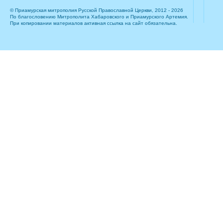
© Приамурская митрополия Русской Православной Церкви, 2012 - 2026
По благословению Митрополита Хабаровского и Приамурского Артемия.
При копировании материалов активная ссылка на сайт обязательна.