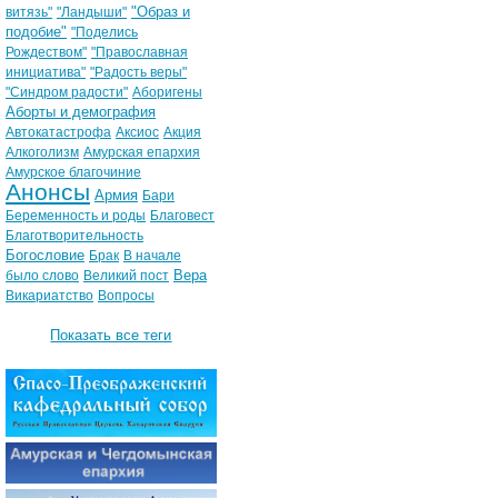
"Образ и
витязь"
"Ландыши"
подобие"
"Поделись
Рождеством"
"Православная
инициатива"
"Радость веры"
"Синдром радости"
Аборигены
Аборты и демография
Автокатастрофа
Аксиос
Акция
Алкоголизм
Амурская епархия
Амурское благочиние
Анонсы
Армия
Бари
Беременность и роды
Благовест
Благотворительность
Богословие
Брак
В начале
Вера
было слово
Великий пост
Викариатство
Вопросы
Показать все теги