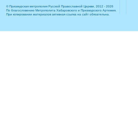
© Приамурская митрополия Русской Православной Церкви, 2012 - 2026
По благословению Митрополита Хабаровского и Приамурского Артемия.
При копировании материалов активная ссылка на сайт обязательна.