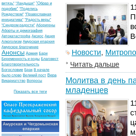
"Образ и
витязь"
"Ландыши"
1
подобие"
"Поделись
Рождеством"
"Православная
П
инициатива"
"Радость веры"
в
"Синдром радости"
Аборигены
Аборты и демография
В
Автокатастрофа
Аксиос
Акция
Алкоголизм
Амурская епархия
Амурское благочиние
Новости
,
Митропо
Анонсы
Армия
Бари
Беременность и роды
Благовест
Читать дальше
Благотворительность
Богословие
Брак
В начале
Вера
было слово
Великий пост
Молитва в день п
Викариатство
Вопросы
младенцев
Показать все теги
1
с
ц
м