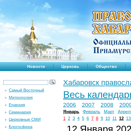
Новости
Церковь
Общество
Хабаровск правосл
Самый Восточный
Весь календар
Митрополия
2006
2007
2008
200
Епархия
Январь
Февраль
Март
Апрел
Семинария
1
2
3
4
5
6
7
8
9
10
11
12
13
Церковные СМИ
12 Января 2023
Блогосфера