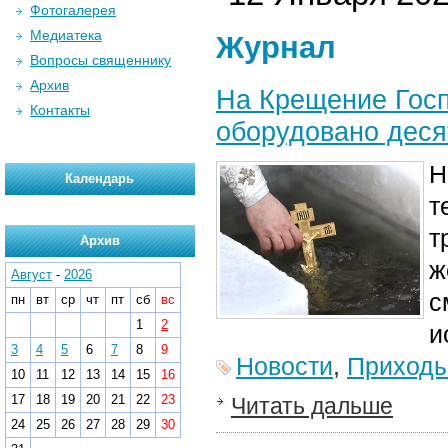
Фотогалерея
Медиатека
Журнал
Вопросы священнику
Архив
На Крещение Госп
Контакты
оборудовано деся
Н
Календарь
т
т
Архив
ж
Август
-
2026
с
пн
вт
ср
чт
пт
сб
вс
1
2
и
3
4
5
6
7
8
9
Новости
,
Приход
10
11
12
13
14
15
16
17
18
19
20
21
22
23
Читать дальше
24
25
26
27
28
29
30