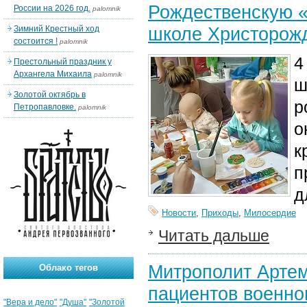
Рождественскую «
России на 2026 год.
palomnik
школе Христорожд
Зимний Крестный ход
состоится !
palomnik
4
Престольный праздник у
Архангела Михаила
palomnik
ш
Золотой октябрь в
р
Петропавловке.
palomnik
о
к
п
д
Новости
,
Приходы
,
Милосердие
Читать дальше
Митрополит Арте
Облако тегов
пациентов военно
"Вера и дело"
"Душа"
"Золотой