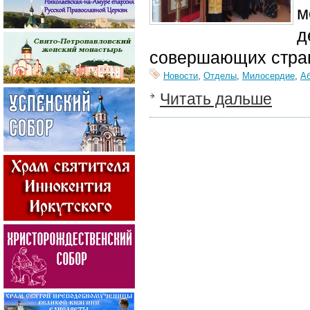
м
д
совершающих страш
Новости
,
Отделы
,
Милосердие
,
А
Читать дальше