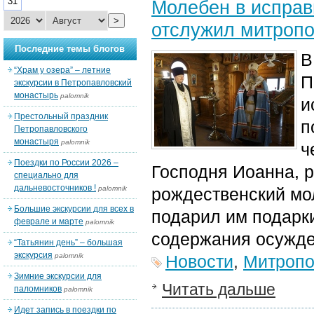
31
Молебен в исправ
>
отслужил митропо
Последние темы блогов
В
“Храм у озера” – летние
П
экскурсии в Петропавловский
монастырь
palomnik
и
Престольный праздник
п
Петропавловского
монастыря
palomnik
ч
Поездки по России 2026 –
Господня Иоанна, 
специально для
дальневосточников !
palomnik
рождественский мо
Большие экскурсии для всех в
подарил им подарк
феврале и марте
palomnik
содержания осужде
“Татьянин день” – большая
экскурсия
palomnik
Новости
,
Митропо
Зимние экскурсии для
Читать дальше
паломников
palomnik
Идет запись в поездки по